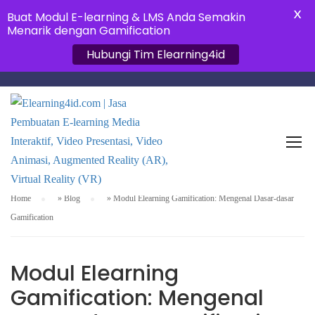
X
Buat Modul E-learning & LMS Anda Semakin
Menarik dengan Gamification
Hubungi Tim Elearning4id
APLIKASI E-LEARNING
Home
»
Blog
»
Modul Elearning Gamification: Mengenal Dasar-dasar
Gamification
Modul Elearning
Gamification: Mengenal