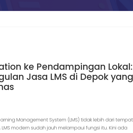
cation ke Pendampingan Lokal:
ggulan Jasa LMS di Depok yan
has
rning Management System (LMS) tidak lebih dari tempat
LMS modern sudah jauh melampaui fungsi itu. Kini ada