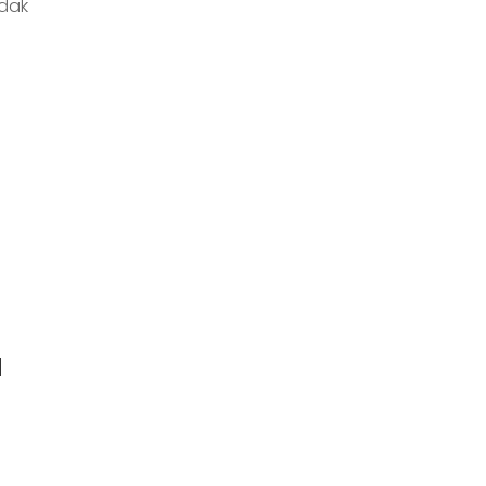
idak
u