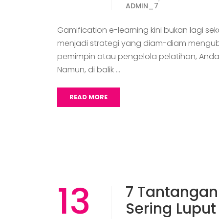
ADMIN_7
Gamification e-learning kini bukan lagi sek
menjadi strategi yang diam-diam mengu
pemimpin atau pengelola pelatihan, Anda 
Namun, di balik …
READ MORE
13
7 Tantangan
Sering Luput