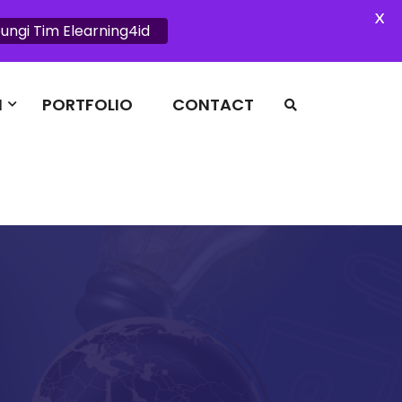
X
ungi Tim Elearning4id
I
PORTFOLIO
CONTACT