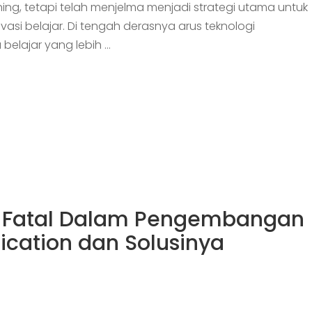
g, tetapi telah menjelma menjadi strategi utama untuk
asi belajar. Di tengah derasnya arus teknologi
 belajar yang lebih …
n Fatal Dalam Pengembangan
ication dan Solusinya