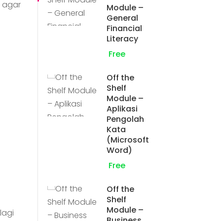
g agar
Module –
General
Financial
Literacy
Free
Off the
Shelf
Module –
Aplikasi
Pengolah
Kata
(Microsoft
Word)
Free
Off the
Shelf
Module –
lagi
Business