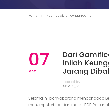
Home
»
pembelajaran dengan game
07
Dari Gamifi
Inilah Keun
Jarang Diba
MAY
Posted by
ADMIN_7
Selama ini, banyak orang menganggap Lea
menumpuk video dan modul PDF. Padahal, 