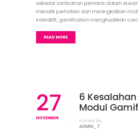
sekadar tambahan pemanis dalam eLearnin
menarik perhatian dan meningkatkan motiv
interaktif, gamification menghadirkan cara
READ MORE
27
6 Kesalaha
Modul Gamif
NOVEMBER
Posted by
ADMIN_7