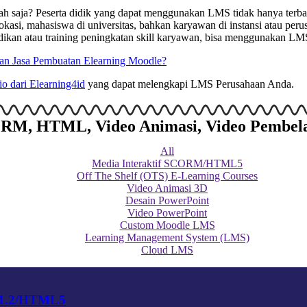
lah saja? Peserta didik yang dapat menggunakan LMS tidak hanya ter
okasi, mahasiswa di universitas, bahkan karyawan di instansi atau per
ndidikan atau training peningkatan skill karyawan, bisa menggunakan 
n Jasa Pembuatan Elearning Moodle?
lio dari Elearning4id
yang dapat melengkapi LMS Perusahaan Anda.
SCORM, HTML, Video Animasi, Video Pembel
All
Media Interaktif SCORM/HTML5
Off The Shelf (OTS) E-Learning Courses
Video Animasi 3D
Desain PowerPoint
Video PowerPoint
Custom Moodle LMS
Learning Management System (LMS)
Cloud LMS
 1.2/HTML5