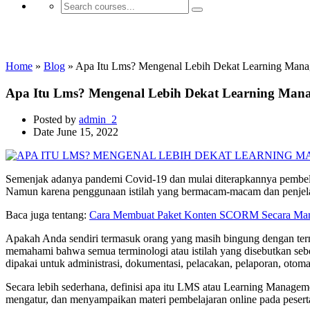
Jasa E-learning & LMS Perusahaan
Home
»
Blog
»
Apa Itu Lms? Mengenal Lebih Dekat Learning Man
Apa Itu Lms? Mengenal Lebih Dekat Learning Man
Posted by
admin_2
Date
June 15, 2022
Semenjak adanya pandemi Covid-19 dan mulai diterapkannya pembelaja
Namun karena penggunaan istilah yang bermacam-macam dan penjela
Baca juga tentang:
Cara Membuat Paket Konten SCORM Secara Man
Apakah Anda sendiri termasuk orang yang masih bingung dengan te
memahami bahwa semua terminologi atau istilah yang disebutkan sebe
dipakai untuk administrasi, dokumentasi, pelacakan, pelaporan, oto
Secara lebih sederhana, definisi apa itu LMS atau Learning Manag
mengatur, dan menyampaikan materi pembelajaran online pada peserta