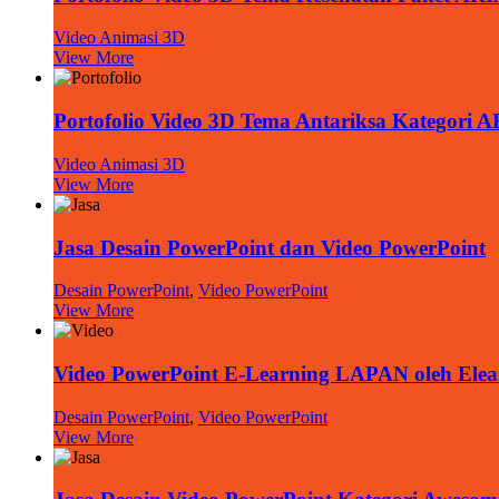
Video Animasi 3D
View More
Portofolio Video 3D Tema Antariksa Kategori 
Video Animasi 3D
View More
Jasa Desain PowerPoint dan Video PowerPoint
Desain PowerPoint
,
Video PowerPoint
View More
Video PowerPoint E-Learning LAPAN oleh Elea
Desain PowerPoint
,
Video PowerPoint
View More