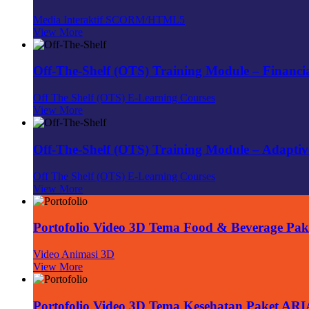
Media Interaktif SCORM/HTML5
View More
Off-The-Shelf (OTS) Training Module – Financia
Off The Shelf (OTS) E-Learning Courses
View More
Off-The-Shelf (OTS) Training Module – Adaptiv
Off The Shelf (OTS) E-Learning Courses
View More
Portofolio Video 3D Tema Food & Beverage Pa
Video Animasi 3D
View More
Portofolio Video 3D Tema Kesehatan Paket AR