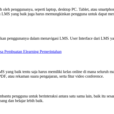
ih oleh penggunanya, seperti laptop, desktop PC. Tablet, atau smartp
 itu LMS yang baik juga harus memungkinkan pengguna untuk dapat me
an penggunanya dalam menavigasi LMS. User Interface dari LMS yang 
asa Pembuatan Elearning Pemerintahan
MS yang baik tentu saja harus memiliki kelas online di mana seluruh ma
DF, atau rekaman suara pengajaran, serta fitur video conference.
ntu pengguna untuk berinteraksi antara satu sama lain, baik itu sesama
ng dan belajar lebih baik.