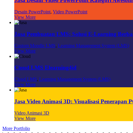
Jasa Desain Video PowerPoint Kategori Awesom
Desain PowerPoint
,
Video PowerPoint
View More
Jasa Pembuatan LMS: Solusi E-Learning Berbasi
Custom Moodle LMS
,
Learning Management System (LMS)
View More
Cloud LMS Elearning4id
Cloud LMS
,
Learning Management System (LMS)
View More
Jasa Video Animasi 3D: Visualisasi Penerapa
Video Animasi 3D
View More
More Portfolio