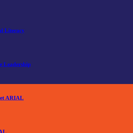
l Literacy
e Leadership
ket ARIAL
IAL