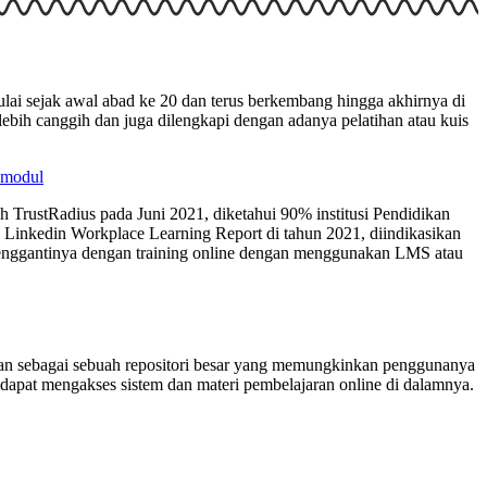
ai sejak awal abad ke 20 dan terus berkembang hingga akhirnya di
lebih canggih dan juga dilengkapi dengan adanya pelatihan atau kuis
Emodul
TrustRadius pada Juni 2021, diketahui 90% institusi Pendidikan
Linkedin Workplace Learning Report di tahun 2021, diindikasikan
menggantinya dengan training online dengan menggunakan LMS atau
an sebagai sebuah repositori besar yang memungkinkan penggunanya
 dapat mengakses sistem dan materi pembelajaran online di dalamnya.