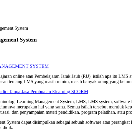
agement System
agement System
ran online atau Pembelajaran Jarak Jauh (PJJ), istilah apa itu LMS a
san tentang LMS yang masih minim, masih banyak orang yang belum m
diri Tanpa Jasa Pembuatan Elearning SCORM
rminologi Learning Management System, LMS, LMS system, software L
lumnya merupakan hal yang sama. Semua istilah tersebut merujuk kepa
matisasi, dan penyampaian materi pendidikan, program pelatihan, atau
ement System dapat disimpulkan sebagai sebuah software atau perang
 didik.