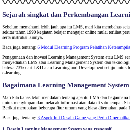
Sejarah singkat dan Perkembangan Lear
Sebelum memahami lebih jauh apa itu LMS, mari kita membahas sejar
sekitar tahun 1990 kegiatan belajar mengajar online mulai terlihat 
serta instruksi lainnya.
Baca juga tentang:
6 Modul Elearning Program Pelatihan Keterampil
Penggunaan dan inovasi Learning Management System atau LMS semaki
menyediakan LMS atau Learning Management System dan teknologi pe
bahwa 73% dari L&D atau Learning and Development setuju untuk le
e-learning.
Bagaimana Learning Management System
Mari kita bahas lebih mendalam tentang apa itu LMS dan bagaimana
untuk menyimpan dan melacak informasi atau data di satu tempat. Sia
Berikut merupakan beberapa fitur umum yang biasa ditemukan pada
Baca juga tentang:
3 Aspek Inti Desain Game yang Perlu Diperhatik
1. Desain Learning Management System yang responsif