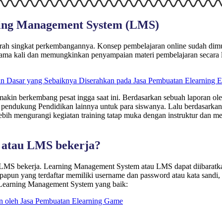
ning Management System (LMS)
ah singkat perkembangannya. Konsep pembelajaran online sudah dimul
pertama kali dan memungkinkan penyampaian materi pembelajaran secara 
an Dasar yang Sebaiknya Diserahkan pada Jasa Pembuatan Elearning 
n berkembang pesat ingga saat ini. Berdasarkan sebuah laporan oleh 
ndukung Pendidikan lainnya untuk para siswanya. Lalu berdasarkan 
bih mengurangi kegiatan training tatap muka dengan instruktur dan 
 atau LMS bekerja?
 LMS bekerja. Learning Management System atau LMS dapat diibaratk
papun yang terdaftar memiliki username dan password atau kata sandi,
 Learning Management System yang baik:
an oleh Jasa Pembuatan Elearning Game