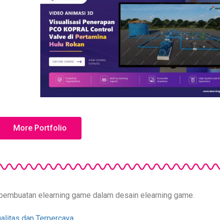
More Portfolio
asa pembuatan elearning game dalam desain elearning game.
alitas dan Terpercaya