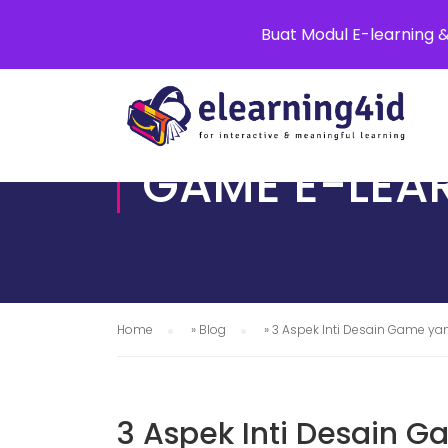
0811 8881 0580
info@elearning4id
Buat Modul E-learning 
GAME E-LEAR
Home
»
Blog
»
3 Aspek Inti Desain Game ya
3 Aspek Inti Desain G