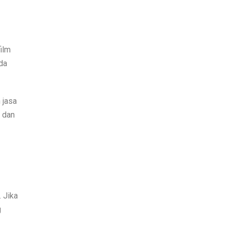
film
da
 jasa
 dan
 Jika
g