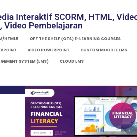
Media Interaktif SCORM, HTML, Vide
, Video Pembelajaran
RM/HTML5
OFF THE SHELF (OTS) E-LEARNING COURSES
ERPOINT
VIDEO POWERPOINT
CUSTOM MOODLE LMS
GEMENT SYSTEM (LMS)
CLOUD LMS