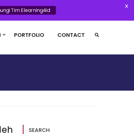
X
ungi Tim Elearning4id
I
PORTFOLIO
CONTACT
leh
SEARCH