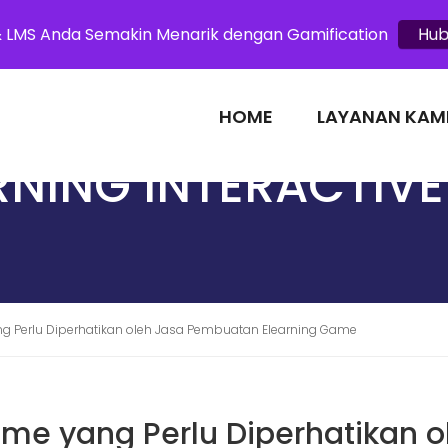
.com
& LMS Anda Semakin Menarik dengan Gamification
Hub
HOME
LAYANAN KAM
NING INTERACTIVE
ng Perlu Diperhatikan oleh Jasa Pembuatan Elearning Game
ame yang Perlu Diperhatikan o