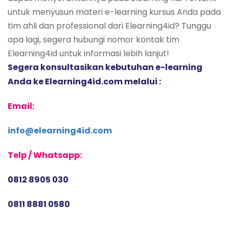
untuk menyusun materi e-learning kursus Anda pada
tim ahli dan professional dari Elearning4id? Tunggu
apa lagi, segera hubungi nomor kontak tim
Elearning4id untuk informasi lebih lanjut!
Segera konsultasikan kebutuhan e-learning 
Anda ke Elearning4id.com melalui :
Email:
info@elearning4id.com
Telp / Whatsapp:
0812 8905 030
0811 8881 0580