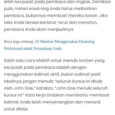
lebih berpusat pada pembaca dan ringkas. Demikian
pula, materi eLearning Anda harus melibatkan
pembaca, bukannya membuat mereka bosan. Jika
teks Anda terasa berlarut-larut dan monoton,
pembaca Anda akan menjauhinya.
Baca juga tentang:
10 Manfaat Menggunakan Elearning
Profesional untuk Perusahaan Anda
Salah satu cara efektif untuk menulis konten yang
berpusat pada pembaca adalah dengan
menggunakan kalimat aktif, bukan kalimat pasif.
Misalnya, jangan menulis: “seluruh kursus ini ditulis
oleh John Doe,” katakan, “John Doe menulis seluruh
kursus ini.” Kata kerja tindakan membantu membuat
kalimat Anda lebih menyenangkan dan menarik
untuk dilalui.