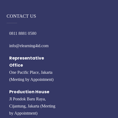
CONTACT US
0811 8881 0580
info@elearning4id.com
Representative
Office
One Pacific Place, Jakarta
(Meeting by Appointment)
Production House
Jl Pondok Baru Raya,
Cijantung, Jakarta (Meeting
by Appointment)