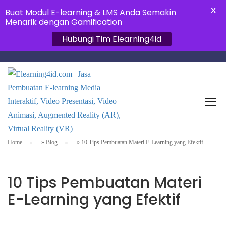
X
Buat Modul E-learning & LMS Anda Semakin
Menarik dengan Gamification
Hubungi Tim Elearning4id
KONTEN E-LEARNING
Home
»
Blog
»
10 Tips Pembuatan Materi E-Learning yang Efektif
10 Tips Pembuatan Materi
E-Learning yang Efektif