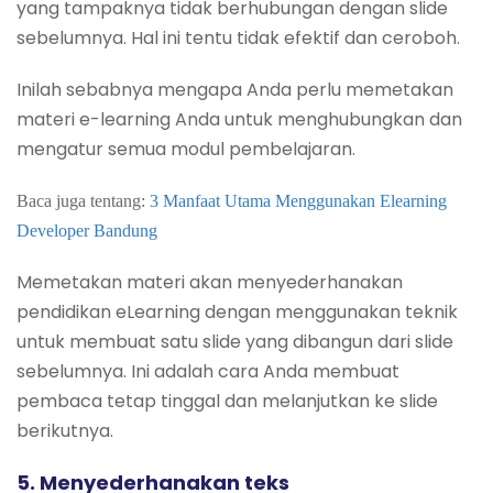
yang tampaknya tidak berhubungan dengan slide
sebelumnya. Hal ini tentu tidak efektif dan ceroboh.
Inilah sebabnya mengapa Anda perlu memetakan
materi e-learning Anda untuk menghubungkan dan
mengatur semua modul pembelajaran.
Baca juga tentang:
3 Manfaat Utama Menggunakan Elearning
Developer Bandung
Memetakan materi akan menyederhanakan
pendidikan eLearning dengan menggunakan teknik
untuk membuat satu slide yang dibangun dari slide
sebelumnya. Ini adalah cara Anda membuat
pembaca tetap tinggal dan melanjutkan ke slide
berikutnya.
5. Menyederhanakan teks