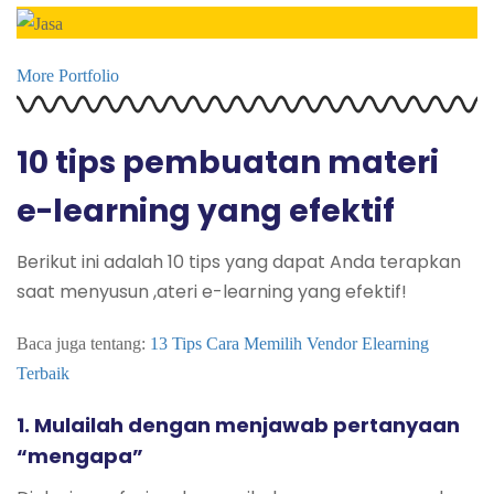
More Portfolio
10 tips pembuatan materi
e-learning yang efektif
Berikut ini adalah 10 tips yang dapat Anda terapkan
saat menyusun ,ateri e-learning yang efektif!
Baca juga tentang:
13 Tips Cara Memilih Vendor Elearning
Terbaik
1. Mulailah dengan menjawab pertanyaan
“mengapa”