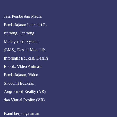
Jasa Pembuatan Media
Pembelajaran Interaktif E-
learning, Learning
Management System
(LMS), Desain Modul &
Infografis Edukasi, Desain
Ebook, Video Animasi
Pembelajaran, Video
Shooting Edukasi,
Augmented Reality (AR)
dan Virtual Reality (VR)
Kami berpengalaman