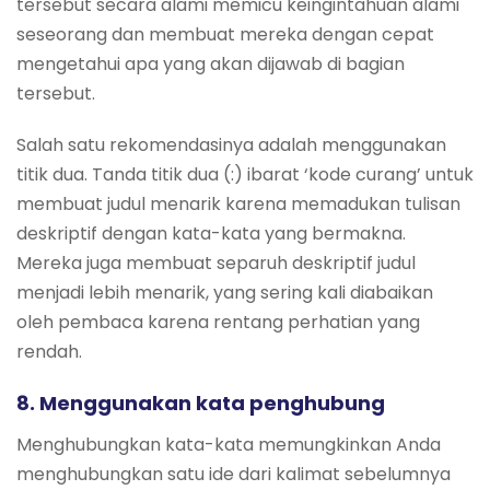
tersebut secara alami memicu keingintahuan alami
seseorang dan membuat mereka dengan cepat
mengetahui apa yang akan dijawab di bagian
tersebut.
Salah satu rekomendasinya adalah menggunakan
titik dua. Tanda titik dua (:) ibarat ‘kode curang’ untuk
membuat judul menarik karena memadukan tulisan
deskriptif dengan kata-kata yang bermakna.
Mereka juga membuat separuh deskriptif judul
menjadi lebih menarik, yang sering kali diabaikan
oleh pembaca karena rentang perhatian yang
rendah.
8. Menggunakan kata penghubung
Menghubungkan kata-kata memungkinkan Anda
menghubungkan satu ide dari kalimat sebelumnya