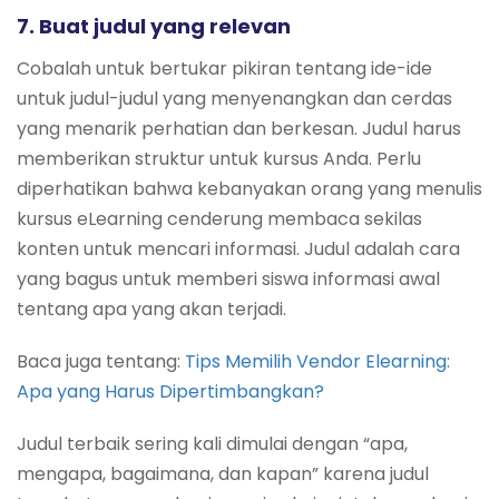
7. Buat judul yang relevan
Cobalah untuk bertukar pikiran tentang ide-ide
untuk judul-judul yang menyenangkan dan cerdas
yang menarik perhatian dan berkesan. Judul harus
memberikan struktur untuk kursus Anda. Perlu
diperhatikan bahwa kebanyakan orang yang menulis
kursus eLearning cenderung membaca sekilas
konten untuk mencari informasi. Judul adalah cara
yang bagus untuk memberi siswa informasi awal
tentang apa yang akan terjadi.
Baca juga tentang:
Tips Memilih Vendor Elearning:
Apa yang Harus Dipertimbangkan?
Judul terbaik sering kali dimulai dengan “apa,
mengapa, bagaimana, dan kapan” karena judul