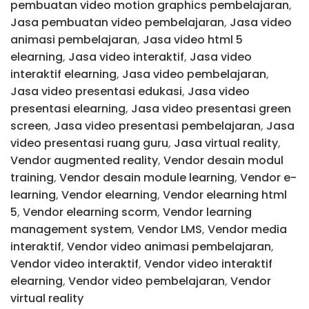
pembuatan video motion graphics pembelajaran
,
Jasa pembuatan video pembelajaran
,
Jasa video
animasi pembelajaran
,
Jasa video html 5
elearning
,
Jasa video interaktif
,
Jasa video
interaktif elearning
,
Jasa video pembelajaran
,
Jasa video presentasi edukasi
,
Jasa video
presentasi elearning
,
Jasa video presentasi green
screen
,
Jasa video presentasi pembelajaran
,
Jasa
video presentasi ruang guru
,
Jasa virtual reality
,
Vendor augmented reality
,
Vendor desain modul
training
,
Vendor desain module learning
,
Vendor e-
learning
,
Vendor elearning
,
Vendor elearning html
5
,
Vendor elearning scorm
,
Vendor learning
management system
,
Vendor LMS
,
Vendor media
interaktif
,
Vendor video animasi pembelajaran
,
Vendor video interaktif
,
Vendor video interaktif
elearning
,
Vendor video pembelajaran
,
Vendor
virtual reality