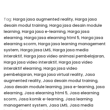
Tag:
Harga jasa augmented reality
,
Harga jasa
desain modul training
,
Harga jasa desain module
learning
,
Harga jasa e-learning
,
Harga jasa
elearning
,
Harga jasa elearning html 5
,
Harga jasa
elearning scorm
,
Harga jasa learning management
system
,
Harga jasa LMS
,
Harga jasa media
interaktif
,
Harga jasa video animasi pembelajaran
,
Harga jasa video interaktif
,
Harga jasa video
interaktif elearning
,
Harga jasa video
pembelajaran
,
Harga jasa virtual reality
,
Jasa
augmented reality
,
Jasa desain modul training
,
Jasa desain module learning
,
jasa e-learning
,
jasa
elearning
,
Jasa elearning html 5
,
Jasa elearning
scorm
,
Jasa komik e-learning
,
Jasa learning
management system
,
Jasa LMS
,
Jasa media