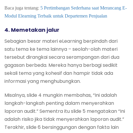
Baca juga tentang:
5 Pertimbangan Sederhana saat Merancang E-
Modul Elearning Terbaik untuk Departemen Penjualan
4. Memetakan jalur
Sebagian besar materi eLearning berpindah dari
satu tema ke tema lainnya – seolah-olah materi
tersebut dirangkai secara serampangan dari dua
gagasan berbeda. Mereka hanya berbagi sedikit
sekali tema yang kohesif dan hampir tidak ada
informasi yang menghubungkan.
Misalnya, slide 4 mungkin membahas, “Ini adalah
langkah-langkah penting dalam menyerahkan
laporan audit.” Sementra itu slide 5 mengatakan “Ini
adalah risiko jika tidak menyerahkan laporan audit.”
Terakhir, slide 6 bersinggungan dengan fakta lain