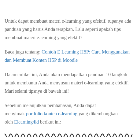
Untuk dapat membuat materi e-learning yang efektif, rupanya ada
panduan yang harus Anda terapkan. Lalu seperti apakah tips
membuat materi e-learning yang efektif?
Baca juga tentang:
Contoh E Learning H5P: Cara Menggunakan
dan Membuat Konten H5P di Moodle
Dalam artikel ini, Anda akan mendapatkan panduan 10 langkah
untuk membantu Anda menyusun materi e-learning yang efektif.
Mari selami tipsnya di bawah ini!
Sebelum melanjutkan pembahasan, Anda dapat
menyimak
portfolio konten e-learning
yang dikembangkan
oleh
Elearning4id
berikut ini: