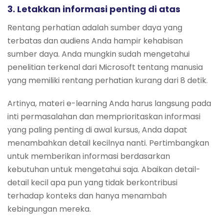
3. Letakkan informasi penting di atas
Rentang perhatian adalah sumber daya yang
terbatas dan audiens Anda hampir kehabisan
sumber daya. Anda mungkin sudah mengetahui
penelitian terkenal dari Microsoft tentang manusia
yang memiliki rentang perhatian kurang dari 8 detik.
Artinya, materi e-learning Anda harus langsung pada
inti permasalahan dan memprioritaskan informasi
yang paling penting di awal kursus, Anda dapat
menambahkan detail kecilnya nanti. Pertimbangkan
untuk memberikan informasi berdasarkan
kebutuhan untuk mengetahui saja. Abaikan detail-
detail kecil apa pun yang tidak berkontribusi
terhadap konteks dan hanya menambah
kebingungan mereka.