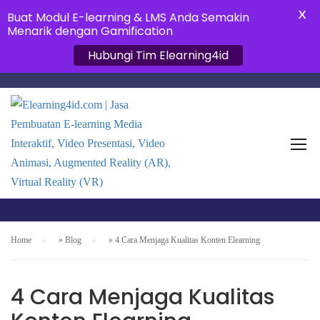
X
Buat Modul E-learning & LMS Anda Semakin
Menarik dengan Gamification
Hubungi Tim Elearning4id
CARA MEMBUAT E-
LEARNING
Home
»
Blog
»
4 Cara Menjaga Kualitas Konten Elearning
4 Cara Menjaga Kualitas