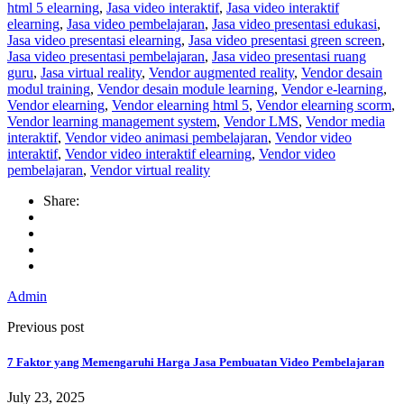
html 5 elearning
,
Jasa video interaktif
,
Jasa video interaktif
elearning
,
Jasa video pembelajaran
,
Jasa video presentasi edukasi
,
Jasa video presentasi elearning
,
Jasa video presentasi green screen
,
Jasa video presentasi pembelajaran
,
Jasa video presentasi ruang
guru
,
Jasa virtual reality
,
Vendor augmented reality
,
Vendor desain
modul training
,
Vendor desain module learning
,
Vendor e-learning
,
Vendor elearning
,
Vendor elearning html 5
,
Vendor elearning scorm
,
Vendor learning management system
,
Vendor LMS
,
Vendor media
interaktif
,
Vendor video animasi pembelajaran
,
Vendor video
interaktif
,
Vendor video interaktif elearning
,
Vendor video
pembelajaran
,
Vendor virtual reality
Share:
Admin
Previous post
7 Faktor yang Memengaruhi Harga Jasa Pembuatan Video Pembelajaran
July 23, 2025