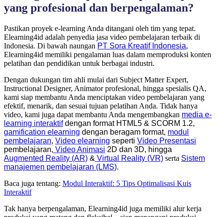
yang profesional dan berpengalaman?
Pastikan proyek e-learning Anda ditangani oleh tim yang tepat.
Elearning4id adalah penyedia jasa video pembelajaran terbaik di
Indonesia. Di bawah naungan
PT Sora Kreatif Indonesia
,
Elearning4id memiliki pengalaman luas dalam memproduksi konten
pelatihan dan pendidikan untuk berbagai industri.
Dengan dukungan tim ahli mulai dari Subject Matter Expert,
Instructional Designer, Animator profesional, hingga spesialis QA,
kami siap membantu Anda menciptakan video pembelajaran yang
efektif, menarik, dan sesuai tujuan pelatihan Anda. Tidak hanya
video, kami juga dapat membantu Anda mengembangkan
media e-
learning interaktif
dengan format
HTML5
&
SCORM 1.2,
gamification elearning
dengan beragam format,
modul
pembelajaran
,
Video elearning
seperti
Video Presentasi
pembelajaran,
Video Animasi
2D dan 3D, hingga
Augmented Reality (AR)
&
Virtual Reality (VR)
serta
Sistem
manajemen pembelajaran (LMS)
.
Baca juga tentang:
Modul Interaktif: 5 Tips Optimalisasi Kuis
Interaktif
Tak hanya berpengalaman, Elearning4id juga memiliki alur kerja