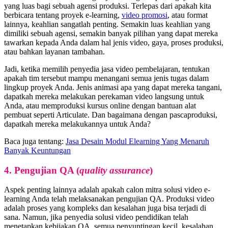
yang luas bagi sebuah agensi produksi. Terlepas dari apakah kita
berbicara tentang proyek e-learning,
video promosi
, atau format
lainnya, keahlian sangatlah penting. Semakin luas keahlian yang
dimiliki sebuah agensi, semakin banyak pilihan yang dapat mereka
tawarkan kepada Anda dalam hal jenis video, gaya, proses produksi,
atau bahkan layanan tambahan.
Jadi, ketika memilih penyedia jasa video pembelajaran, tentukan
apakah tim tersebut mampu menangani semua jenis tugas dalam
lingkup proyek Anda. Jenis animasi apa yang dapat mereka tangani,
dapatkah mereka melakukan perekaman video langsung untuk
Anda, atau memproduksi kursus online dengan bantuan alat
pembuat seperti Articulate. Dan bagaimana dengan pascaproduksi,
dapatkah mereka melakukannya untuk Anda?
Baca juga tentang:
Jasa Desain Modul Elearning Yang Menaruh
Banyak Keuntungan
4. Pengujian QA (
quality assurance
)
Aspek penting lainnya adalah apakah calon mitra solusi video e-
learning Anda telah melaksanakan pengujian QA. Produksi video
adalah proses yang kompleks dan kesalahan juga bisa terjadi di
sana. Namun, jika penyedia solusi video pendidikan telah
menetapkan kebijakan QA, semua penyuntingan kecil, kesalahan,