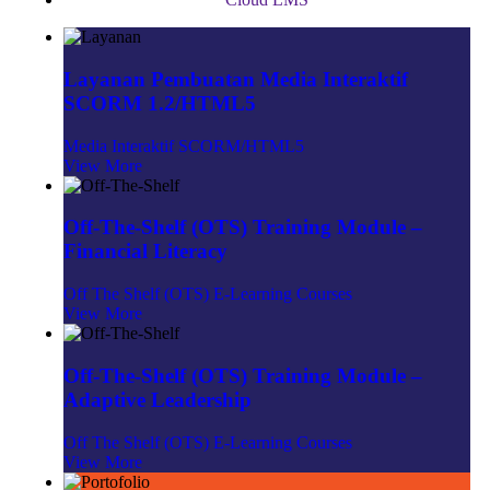
Layanan Pembuatan Media Interaktif
SCORM 1.2/HTML5
Media Interaktif SCORM/HTML5
View More
Off-The-Shelf (OTS) Training Module –
Financial Literacy
Off The Shelf (OTS) E-Learning Courses
View More
Off-The-Shelf (OTS) Training Module –
Adaptive Leadership
Off The Shelf (OTS) E-Learning Courses
View More