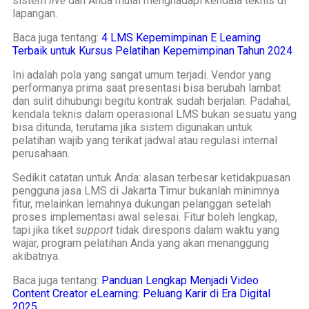
sistem
live
dan Anda mulai menghadapi kendala teknis di
lapangan.
Baca juga tentang:
4 LMS Kepemimpinan E Learning
Terbaik untuk Kursus Pelatihan Kepemimpinan Tahun 2024
Ini adalah pola yang sangat umum terjadi. Vendor yang
performanya prima saat presentasi bisa berubah lambat
dan sulit dihubungi begitu kontrak sudah berjalan. Padahal,
kendala teknis dalam operasional LMS bukan sesuatu yang
bisa ditunda, terutama jika sistem digunakan untuk
pelatihan wajib yang terikat jadwal atau regulasi internal
perusahaan.
Sedikit catatan untuk Anda: alasan terbesar ketidakpuasan
pengguna jasa LMS di Jakarta Timur bukanlah minimnya
fitur, melainkan lemahnya dukungan pelanggan setelah
proses implementasi awal selesai. Fitur boleh lengkap,
tapi jika tiket
support
tidak direspons dalam waktu yang
wajar, program pelatihan Anda yang akan menanggung
akibatnya.
Baca juga tentang:
Panduan Lengkap Menjadi Video
Content Creator eLearning: Peluang Karir di Era Digital
2025