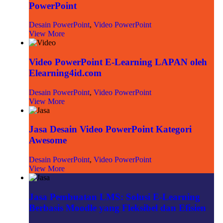
PowerPoint
Desain PowerPoint
,
Video PowerPoint
View More
Video PowerPoint E-Learning LAPAN oleh
Elearning4id.com
Desain PowerPoint
,
Video PowerPoint
View More
Jasa Desain Video PowerPoint Kategori
Awesome
Desain PowerPoint
,
Video PowerPoint
View More
Jasa Pembuatan LMS: Solusi E-Learning
Berbasis Moodle yang Fleksibel dan Efisien