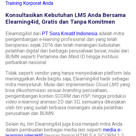
Training Korporat Anda
Konsultasikan Kebutuhan LMS Anda Bersama
Elearning4id, Gratis dan Tanpa Komitmen
Elearning4id dari
adalah mitra
PT Sora Kreatif Indonesia
pengembangan
e-learning
profesional dari yang telah
beroperasi sejak 2016 dan telah menangani kebutuhan
pelatihan digital dari berbagai perusahaan besar, mulai dari
BUMN seperti Pertamina dan Mind ID hingga institusi
perbankan nasional.
Tidak seperti vendor yang hanya menyediakan platform lalu
meninggalkan Anda begitu saja, Elearning4id hadir sebagai
mitra menyeluruh. Mulai dari implementasi
Cloud LMS
yang
bisa dikustomisasi sesuai
branding
perusahaan,
pengembangan konten
SCORM
dan
H5P
, hingga produksi
video e-learning
animasi 2D dan 3D, semuanya dikerjakan
oleh tim yang sudah terbiasa menangani skala pelatihan
perusahaan dan BUMN.
Selain itu, tim Elearning4id juga bisa menjadi mitra Anda
dalam pembuatan berbagai media lain seperti
media e-
learning interaktif
 dengan format 
HTML5
 & 
SCORM 1.2, 