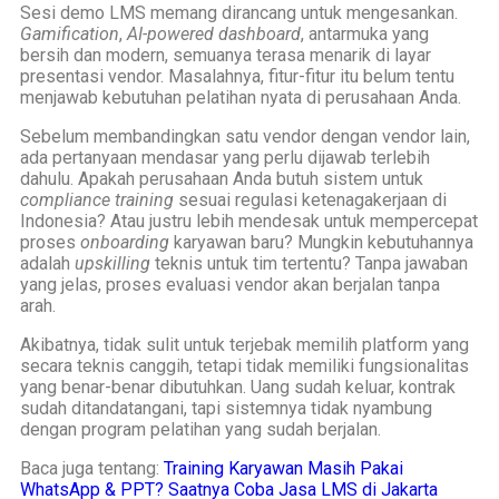
Sesi demo LMS memang dirancang untuk mengesankan.
Gamification
,
AI-powered dashboard
, antarmuka yang
bersih dan modern, semuanya terasa menarik di layar
presentasi vendor. Masalahnya, fitur-fitur itu belum tentu
menjawab kebutuhan pelatihan nyata di perusahaan Anda.
Sebelum membandingkan satu vendor dengan vendor lain,
ada pertanyaan mendasar yang perlu dijawab terlebih
dahulu. Apakah perusahaan Anda butuh sistem untuk
compliance training
sesuai regulasi ketenagakerjaan di
Indonesia? Atau justru lebih mendesak untuk mempercepat
proses
onboarding
karyawan baru? Mungkin kebutuhannya
adalah
upskilling
teknis untuk tim tertentu? Tanpa jawaban
yang jelas, proses evaluasi vendor akan berjalan tanpa
arah.
Akibatnya, tidak sulit untuk terjebak memilih platform yang
secara teknis canggih, tetapi tidak memiliki fungsionalitas
yang benar-benar dibutuhkan. Uang sudah keluar, kontrak
sudah ditandatangani, tapi sistemnya tidak nyambung
dengan program pelatihan yang sudah berjalan.
Baca juga tentang:
Training Karyawan Masih Pakai
WhatsApp & PPT? Saatnya Coba Jasa LMS di Jakarta