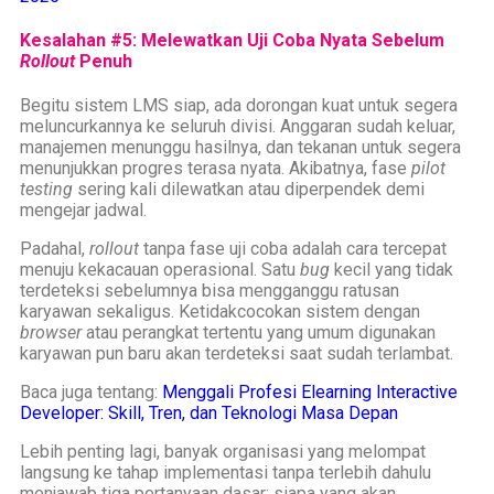
Kesalahan #5: Melewatkan Uji Coba Nyata Sebelum
Rollout
Penuh
Begitu sistem LMS siap, ada dorongan kuat untuk segera
meluncurkannya ke seluruh divisi. Anggaran sudah keluar,
manajemen menunggu hasilnya, dan tekanan untuk segera
menunjukkan progres terasa nyata. Akibatnya, fase
pilot
testing
sering kali dilewatkan atau diperpendek demi
mengejar jadwal.
Padahal,
rollout
tanpa fase uji coba adalah cara tercepat
menuju kekacauan operasional. Satu
bug
kecil yang tidak
terdeteksi sebelumnya bisa mengganggu ratusan
karyawan sekaligus. Ketidakcocokan sistem dengan
browser
atau perangkat tertentu yang umum digunakan
karyawan pun baru akan terdeteksi saat sudah terlambat.
Baca juga tentang:
Menggali Profesi Elearning Interactive
Developer: Skill, Tren, dan Teknologi Masa Depan
Lebih penting lagi, banyak organisasi yang melompat
langsung ke tahap implementasi tanpa terlebih dahulu
menjawab tiga pertanyaan dasar: siapa yang akan