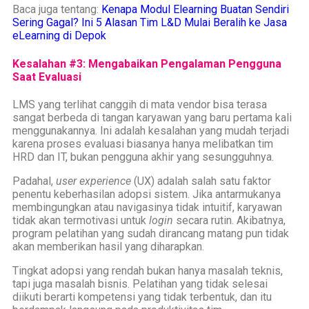
Baca juga tentang:
Kenapa Modul Elearning Buatan Sendiri
Sering Gagal? Ini 5 Alasan Tim L&D Mulai Beralih ke Jasa
eLearning di Depok
Kesalahan #3: Mengabaikan Pengalaman Pengguna
Saat Evaluasi
LMS yang terlihat canggih di mata vendor bisa terasa
sangat berbeda di tangan karyawan yang baru pertama kali
menggunakannya. Ini adalah kesalahan yang mudah terjadi
karena proses evaluasi biasanya hanya melibatkan tim
HRD dan IT, bukan pengguna akhir yang sesungguhnya.
Padahal,
user experience
(UX) adalah salah satu faktor
penentu keberhasilan adopsi sistem. Jika antarmukanya
membingungkan atau navigasinya tidak intuitif, karyawan
tidak akan termotivasi untuk
login
secara rutin. Akibatnya,
program pelatihan yang sudah dirancang matang pun tidak
akan memberikan hasil yang diharapkan.
Tingkat adopsi yang rendah bukan hanya masalah teknis,
tapi juga masalah bisnis. Pelatihan yang tidak selesai
diikuti berarti kompetensi yang tidak terbentuk, dan itu