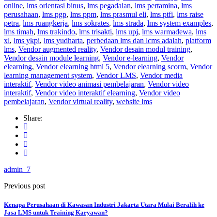
online
,
lms orientasi binus
,
lms pegadaian
,
lms pertamina
,
lms
perusahaan
,
lms pgp
,
lms ppm
,
lms prasmul eli
,
lms ptfi
,
lms raise
petra
,
lms ruangkerja
,
lms sokrates
,
lms strada
,
lms system examples
,
lms timah
,
lms trakindo
,
lms trisakti
,
lms upj
,
lms warmadewa
,
lms
xl
,
lms ykpi
,
lms yudharta
,
perbedaan lms dan lcms adalah
,
platform
lms
,
Vendor augmented reality
,
Vendor desain modul training
,
Vendor desain module learning
,
Vendor e-learning
,
Vendor
elearning
,
Vendor elearning html 5
,
Vendor elearning scorm
,
Vendor
learning management system
,
Vendor LMS
,
Vendor media
interaktif
,
Vendor video animasi pembelajaran
,
Vendor video
interaktif
,
Vendor video interaktif elearning
,
Vendor video
pembelajaran
,
Vendor virtual reality
,
website lms
Share:
admin_7
Previous post
Kenapa Perusahaan di Kawasan Industri Jakarta Utara Mulai Beralih ke
Jasa LMS untuk Training Karyawan?