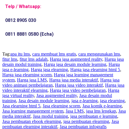
Telp / Whatsapp:
0812 8905 030
0811 8881 0580 (Echa)
Tag:
apa itu lms
,
cara membuat lms gratis
,
cara menggunakan lms
,
fitur lms
,
fitur lms adalah
,
Harga jasa augmented reality
,
Harga jasa
desain modul training
,
Harga jasa desain module learning
,
Harga
jasa e-learning
,
Harga jasa elearning
,
Harga jasa elearning html 5
,
Harga jasa elearning scorm
,
Harga jasa learning management
system
,
Harga jasa LMS
,
Harga jasa media interaktif
,
Harga jasa
video animasi pembelajaran
,
Harga jasa video interaktif
,
Harga jasa
video interaktif elearning
,
Harga jasa video pembelajaran
,
Harga
jasa virtual reality
,
Jasa augmented reality
,
Jasa desain modul
training
,
Jasa desain module learning
,
jasa e-learning
,
jasa elearning
,
Jasa elearning html 5
,
Jasa elearning scorm
,
Jasa komik e-learning
,
Jasa learning management system
,
Jasa LMS
,
jasa lms lengkap
,
Jasa
media interaktif
,
Jasa modul training
,
jasa pembuatan e learning
,
Jasa pembuatan ebook elearning
,
jasa pembuatan elearning
,
Jasa
pembuatan elearning interaktif
,
Jasa pembuatan infografis