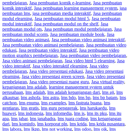
pembelajaran
,
Jasa pembuatan komik e-learning
,
Jasa pembuatan
komik interaktif
,
Jasa pembuatan learning management system
,
jasa
pembuatan lms
,
jasa pembuatan media interaktif
,
Jasa pembuatan
modul elearning
,
Jasa pembuatan modul html 5
,
Jasa pembuatan
modul interaktif
,
Jasa pembuatan modul on the shelf
,
Jasa
pembuatan modul ots
,
Jasa pembuatan modul pembelajaran
,
Jasa
pembuatan modul scorm
,
Jasa pembuatan module book
,
Jasa
pembuatan video animasi
,
Jasa pembuatan video animasi interaktif
,
Jasa pembuatan video animasi pembelajaran
,
Jasa pembuatan video
edukasi
,
Jasa pembuatan video interaktif
,
Jasa pembuatan video
motion graphics pembelajaran
,
Jasa pembuatan video pembelajaran
,
Jasa video animasi pembelajaran
,
Jasa video html 5 elearning
,
Jasa
video interaktif
,
Jasa video interaktif elearning
,
Jasa video
pembelajaran
,
Jasa video presentasi edukasi
,
Jasa video presentasi
elearning
,
Jasa video presentasi green screen
,
Jasa video presentasi
pembelajaran
,
Jasa video presentasi ruang guru
,
Jasa virtual reality
,
kepanjangan lms adalah
,
learning management system untuk
perusahaan
,
lms adalah
,
lms adalah kepanjangan dari
,
lms aji
,
lms
alkautsar
,
lms ashofa
,
lms astra
,
lms bdo
,
lms bp
,
lms bp batam
,
lms
catchon
,
lms enuma
,
lms examples
,
lms fastrata buana
,
lms
gentiaras
,
lms gratis
,
lms guru penggerak
,
lms harukaedu
,
lms
huawei
,
lms indonesia
,
lms infomedia
,
lms is
,
lms its pku
,
lms itu
apa
,
lms jabar
,
lms janabadra
,
lms juara coding
,
lms kepanjangan
dari
,
lms kominfo
,
lms korporat pln
,
lms krida
,
lms krida nusantara
,
lms labora
,
lms lkpp
,
lms not working
,
lms odoo
,
lms ojk
,
lms