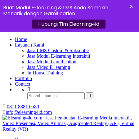
X
Buat Modul E-learning & LMS Anda Semakin
Menarik dengan Gamification
Hubungi Tim Elearning4id
Home
Layanan Kami
Jasa LMS Custom & Subscribe
Jasa Modul E-learning Interaktif
Jasa Modul Gamification
Jasa Video E-learning
In House Training
Portfolio
Contact
0811 8881 0580
info@elearning4id.com