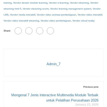
training
,
Vendor desain module learning
,
Vendor e-learning
,
Vendor elearning
,
Vendor
elearning html 5
,
Vendor elearning scorm
,
Vendor learning management system
,
Vendor
LMS
,
Vendor media interaktif
,
Vendor video animasi pembelajaran
,
Vendor video interaktif
,
Vendor video interaktif elearning
,
Vendor video pembelajaran
,
Vendor virtual reality
Share:
Admin_7
Previous post
Mengenal 7 Jenis Interactive Multimedia Module Terbaik
untuk Pelatihan Perusahaan 2026
January 23, 2026