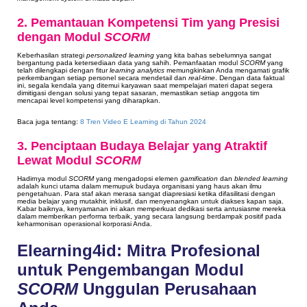
2. Pemantauan Kompetensi Tim yang Presisi
dengan Modul
SCORM
Keberhasilan strategi
personalized learning
yang kita bahas sebelumnya sangat
bergantung pada ketersediaan data yang sahih. Pemanfaatan modul
SCORM
yang
telah dilengkapi dengan fitur
learning analytics
memungkinkan Anda mengamati grafik
perkembangan setiap personel secara mendetail dan
real-time
. Dengan data faktual
ini, segala kendala yang ditemui karyawan saat mempelajari materi dapat segera
dimitigasi dengan solusi yang tepat sasaran, memastikan setiap anggota tim
mencapai level kompetensi yang diharapkan.
Baca juga tentang:
8 Tren Video E Learning di Tahun 2024
3. Penciptaan Budaya Belajar yang Atraktif
Lewat Modul
SCORM
Hadirnya modul
SCORM
yang mengadopsi elemen
gamification
dan
blended learning
adalah kunci utama dalam memupuk budaya organisasi yang haus akan ilmu
pengetahuan. Para staf akan merasa sangat diapresiasi ketika difasilitasi dengan
media belajar yang mutakhir, inklusif, dan menyenangkan untuk diakses kapan saja.
Kabar baiknya, kenyamanan ini akan memperkuat dedikasi serta antusiasme mereka
dalam memberikan performa terbaik, yang secara langsung berdampak positif pada
keharmonisan operasional korporasi Anda.
Elearning4id: Mitra Profesional
untuk Pengembangan Modul
SCORM
Unggulan Perusahaan