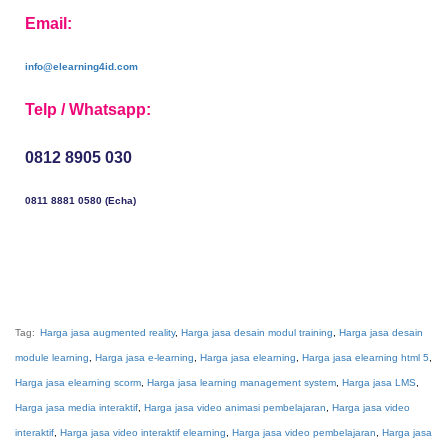
Email:
info@elearning4id.com
Telp / Whatsapp:
0812 8905 030
0811 8881 0580 (Echa)
Tag:
Harga jasa augmented reality
,
Harga jasa desain modul training
,
Harga jasa desain
module learning
,
Harga jasa e-learning
,
Harga jasa elearning
,
Harga jasa elearning html 5
,
Harga jasa elearning scorm
,
Harga jasa learning management system
,
Harga jasa LMS
,
Harga jasa media interaktif
,
Harga jasa video animasi pembelajaran
,
Harga jasa video
interaktif
,
Harga jasa video interaktif elearning
,
Harga jasa video pembelajaran
,
Harga jasa