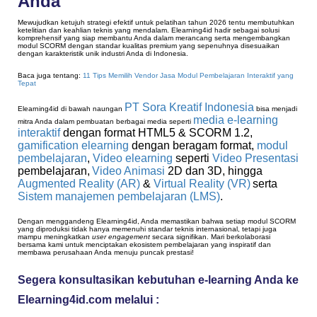
Anda
Mewujudkan ketujuh strategi efektif untuk pelatihan tahun 2026 tentu membutuhkan
ketelitian dan keahlian teknis yang mendalam. Elearning4id hadir sebagai solusi
komprehensif yang siap membantu Anda dalam merancang serta mengembangkan
modul SCORM dengan standar kualitas premium yang sepenuhnya disesuaikan
dengan karakteristik unik industri Anda di Indonesia.
Baca juga tentang:
11 Tips Memilih Vendor Jasa Modul Pembelajaran Interaktif yang
Tepat
PT Sora Kreatif Indonesia
Elearning4id di bawah naungan
bisa menjadi
media e-learning
mitra Anda dalam pembuatan berbagai media seperti
interaktif
dengan format
HTML5
&
SCORM 1.2,
gamification elearning
dengan beragam format,
modul
pembelajaran
,
Video elearning
seperti
Video Presentasi
pembelajaran,
Video Animasi
2D dan 3D, hingga
Augmented Reality (AR)
&
Virtual Reality (VR)
serta
Sistem manajemen pembelajaran (LMS)
.
Dengan menggandeng Elearning4id, Anda memastikan bahwa setiap modul SCORM
yang diproduksi tidak hanya memenuhi standar teknis internasional, tetapi juga
mampu meningkatkan
user engagement
secara signifikan. Mari berkolaborasi
bersama kami untuk menciptakan ekosistem pembelajaran yang inspiratif dan
membawa perusahaan Anda menuju puncak prestasi!
Segera konsultasikan kebutuhan e-learning Anda ke 
Elearning4id.com melalui :