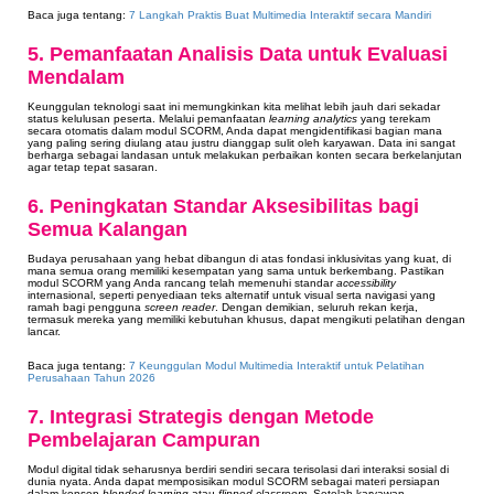
Baca juga tentang:
7 Langkah Praktis Buat Multimedia Interaktif secara Mandiri
5. Pemanfaatan Analisis Data untuk Evaluasi
Mendalam
Keunggulan teknologi saat ini memungkinkan kita melihat lebih jauh dari sekadar
status kelulusan peserta. Melalui pemanfaatan
learning analytics
yang terekam
secara otomatis dalam modul SCORM, Anda dapat mengidentifikasi bagian mana
yang paling sering diulang atau justru dianggap sulit oleh karyawan. Data ini sangat
berharga sebagai landasan untuk melakukan perbaikan konten secara berkelanjutan
agar tetap tepat sasaran.
6. Peningkatan Standar Aksesibilitas bagi
Semua Kalangan
Budaya perusahaan yang hebat dibangun di atas fondasi inklusivitas yang kuat, di
mana semua orang memiliki kesempatan yang sama untuk berkembang. Pastikan
modul SCORM yang Anda rancang telah memenuhi standar
accessibility
internasional, seperti penyediaan teks alternatif untuk visual serta navigasi yang
ramah bagi pengguna
screen reader
. Dengan demikian, seluruh rekan kerja,
termasuk mereka yang memiliki kebutuhan khusus, dapat mengikuti pelatihan dengan
lancar.
Baca juga tentang:
7 Keunggulan Modul Multimedia Interaktif untuk Pelatihan
Perusahaan Tahun 2026
7. Integrasi Strategis dengan Metode
Pembelajaran Campuran
Modul digital tidak seharusnya berdiri sendiri secara terisolasi dari interaksi sosial di
dunia nyata. Anda dapat memposisikan modul SCORM sebagai materi persiapan
dalam konsep
blended learning
atau
flipped classroom
. Setelah karyawan