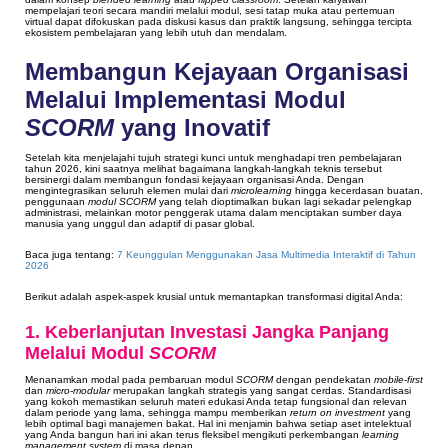
mempelajari teori secara mandiri melalui modul, sesi tatap muka atau pertemuan
virtual dapat difokuskan pada diskusi kasus dan praktik langsung, sehingga tercipta
ekosistem pembelajaran yang lebih utuh dan mendalam.
Membangun Kejayaan Organisasi
Melalui Implementasi Modul
SCORM
yang Inovatif
Setelah kita menjelajahi tujuh strategi kunci untuk menghadapi tren pembelajaran
tahun 2026, kini saatnya melihat bagaimana langkah-langkah teknis tersebut
bersinergi dalam membangun fondasi kejayaan organisasi Anda. Dengan
mengintegrasikan seluruh elemen mulai dari
microlearning
hingga kecerdasan buatan,
penggunaan
modul SCORM
yang telah dioptimalkan bukan lagi sekadar pelengkap
administrasi, melainkan motor penggerak utama dalam menciptakan sumber daya
manusia yang unggul dan adaptif di pasar global.
Baca juga tentang:
7 Keunggulan Menggunakan Jasa Multimedia Interaktif di Tahun
2026
Berikut adalah aspek-aspek krusial untuk memantapkan transformasi digital Anda:
1. Keberlanjutan Investasi Jangka Panjang
Melalui Modul
SCORM
Menanamkan modal pada pembaruan modul
SCORM
dengan pendekatan
mobile-first
dan
micro-modular
merupakan langkah strategis yang sangat cerdas. Standardisasi
yang kokoh memastikan seluruh materi edukasi Anda tetap fungsional dan relevan
dalam periode yang lama, sehingga mampu memberikan
return on investment
yang
lebih optimal bagi manajemen bakat. Hal ini menjamin bahwa setiap aset intelektual
yang Anda bangun hari ini akan terus fleksibel mengikuti perkembangan
learning
management system
di masa depan.