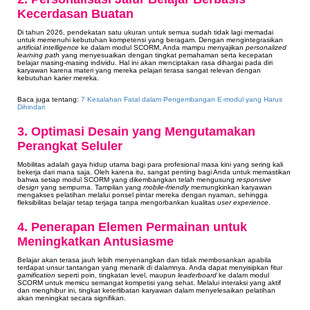
Kecerdasan Buatan
Di tahun 2026, pendekatan satu ukuran untuk semua sudah tidak lagi memadai
untuk memenuhi kebutuhan kompetensi yang beragam. Dengan mengintegrasikan
artificial intelligence
ke dalam modul SCORM, Anda mampu menyajikan
personalized
learning path
yang menyesuaikan dengan tingkat pemahaman serta kecepatan
belajar masing-masing individu. Hal ini akan menciptakan rasa dihargai pada diri
karyawan karena materi yang mereka pelajari terasa sangat relevan dengan
kebutuhan karier mereka.
Baca juga tentang:
7 Kesalahan Fatal dalam Pengembangan E-modul yang Harus
Dihindari
3. Optimasi Desain yang Mengutamakan
Perangkat Seluler
Mobilitas adalah gaya hidup utama bagi para profesional masa kini yang sering kali
bekerja dari mana saja. Oleh karena itu, sangat penting bagi Anda untuk memastikan
bahwa setiap modul SCORM yang dikembangkan telah mengusung
responsive
design
yang sempurna. Tampilan yang
mobile-friendly
memungkinkan karyawan
mengakses pelatihan melalui ponsel pintar mereka dengan nyaman, sehingga
fleksibilitas belajar tetap terjaga tanpa mengorbankan kualitas
user experience
.
4. Penerapan Elemen Permainan untuk
Meningkatkan Antusiasme
Belajar akan terasa jauh lebih menyenangkan dan tidak membosankan apabila
terdapat unsur tantangan yang menarik di dalamnya. Anda dapat menyisipkan fitur
gamification
seperti poin, tingkatan level, maupun
leaderboard
ke dalam modul
SCORM untuk memicu semangat kompetisi yang sehat. Melalui interaksi yang aktif
dan menghibur ini, tingkat keterlibatan karyawan dalam menyelesaikan pelatihan
akan meningkat secara signifikan.