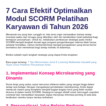
7 Cara Efektif Optimalkan
Modul SCORM Pelatihan
Karyawan di Tahun 2026
Memasuki era yang kian canggih ini, kita tentu ingin memastikan bahwa setiap
investasi waktu dan tenaga yang diberikan oleh tim memberikan hasil maksimal bagi
kemajuan perusahaan. Untuk itu, melakukan pembaruan strategis pada modul
SCORM menjadi langkah krusial agar program pengembangan talenta tidak hanya
sekadar formalitas, namun bertransformasi menjadi pengalaman yang benar-benar
bermakna dan memotivasi bagi setiap individu di dalamnya.
Berikut adalah tujuh langkah strategis yang dapat Anda terapkan:
Baca juga tentang:
7 Tips Menentukan Jenis E Learning Multimedia Interaktif yang
Tepat untuk Pelatihan Perusahaan Anda
1. Implementasi Konsep Microlearning yang
Dinamis
Dunia kerja yang serba cepat menuntut efisiensi waktu yang sangat tinggi dalam
setiap sesi belajar. Dengan mengadopsi pendekatan
microlearning
, Anda dapat
memecah materi yang kompleks menjadi bagian-bagian kecil yang lebih mudah
dicerna di dalam modul SCORM. Strategi ini sangat efektif untuk mencegah
cognitive
overload
dan memastikan karyawan dapat menyerap informasi penting di sela-sela
kesibukan mereka tanpa merasa terbebani.
2. Personalisasi Jalur Belajar Berbasis