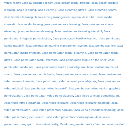
virtual reality
,
Jasa augmented reality
,
Jasa desain modul training
,
Jasa desain module
learning
,
jasa e-learning
,
jasa elearning
,
Jasa elearning html 5
,
Jasa elearning scorm
,
Jasa komik e-learning
,
Jasa learning management system
,
Jasa LMS
,
Jasa media
interaktif
,
Jasa modul training
,
jasa pembuatan e learning
,
Jasa pembuatan ebook
elearning
,
jasa pembuatan elearning
,
Jasa pembuatan elearning interaktif
,
Jasa
pembuatan infografis pembelajaran
,
Jasa pembuatan komik e-learning
,
Jasa pembuatan
komik interaktif
,
Jasa pembuatan learning management system
,
jasa pembuatan lms
,
jasa
pembuatan media interaktif
,
Jasa pembuatan modul elearning
,
Jasa pembuatan modul
html 5
,
Jasa pembuatan modul interaktif
,
Jasa pembuatan modul on the shelf
,
Jasa
pembuatan modul ots
,
Jasa pembuatan modul pembelajaran
,
Jasa pembuatan modul
scorm
,
Jasa pembuatan module book
,
Jasa pembuatan video animasi
,
Jasa pembuatan
video animasi interaktif
,
Jasa pembuatan video animasi pembelajaran
,
Jasa pembuatan
video edukasi
,
Jasa pembuatan video interaktif
,
Jasa pembuatan video motion graphics
pembelajaran
,
Jasa pembuatan video pembelajaran
,
Jasa video animasi pembelajaran
,
Jasa video html 5 elearning
,
Jasa video interaktif
,
Jasa video interaktif elearning
,
Jasa
video pembelajaran
,
Jasa video presentasi edukasi
,
Jasa video presentasi elearning
,
Jasa
video presentasi green screen
,
Jasa video presentasi pembelajaran
,
Jasa video
presentasi ruang guru
,
Jasa virtual reality
,
Vendor augmented reality
,
Vendor desain modul