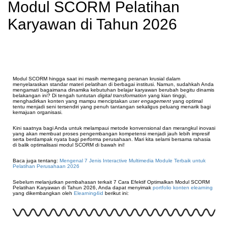
Modul SCORM Pelatihan
Karyawan di Tahun 2026
Modul SCORM hingga saat ini masih memegang peranan krusial dalam
menyelaraskan standar materi pelatihan di berbagai institusi. Namun, sudahkah Anda
mengamati bagaimana dinamika kebutuhan belajar karyawan berubah begitu dinamis
belakangan ini? Di tengah tuntutan
digital transformation
yang kian tinggi,
menghadirkan konten yang mampu menciptakan
user engagement
yang optimal
tentu menjadi seni tersendiri yang penuh tantangan sekaligus peluang menarik bagi
kemajuan organisasi.
Kini saatnya bagi Anda untuk melampaui metode konvensional dan merangkul inovasi
yang akan membuat proses pengembangan kompetensi menjadi jauh lebih impresif
serta berdampak nyata bagi performa perusahaan. Mari kita selami bersama rahasia
di balik optimalisasi modul SCORM di bawah ini!
Baca juga tentang:
Mengenal 7 Jenis Interactive Multimedia Module Terbaik untuk
Pelatihan Perusahaan 2026
Sebelum melanjutkan pembahasan terkait 7 Cara Efektif Optimalkan Modul SCORM
Pelatihan Karyawan di Tahun 2026, Anda dapat menyimak
portfolio konten elearning
yang dikembangkan oleh
Elearning4id
berikut ini: