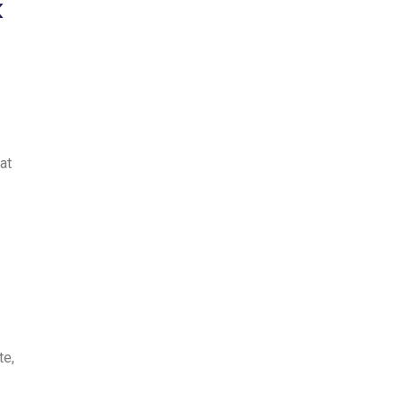
k
at
te,