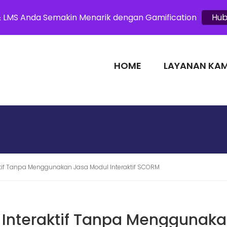
om
& LMS Anda Semakin Menarik dengan Gamification
Hub
HOME
LAYANAN KAM
LEARNING
tif Tanpa Menggunakan Jasa Modul Interaktif SCORM
Interaktif Tanpa Menggunak