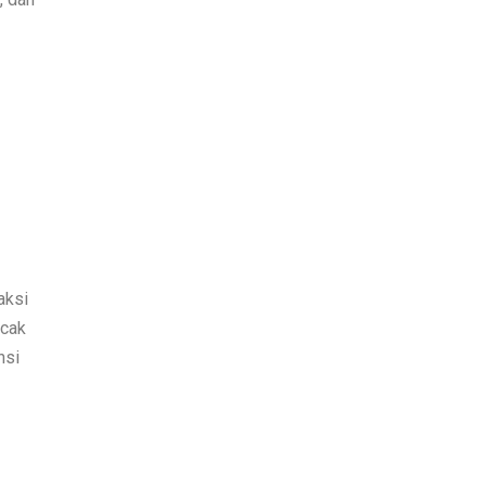
aksi
acak
nsi