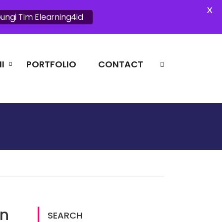
X
ungi Tim Elearning4id
I
PORTFOLIO
CONTACT
an
SEARCH