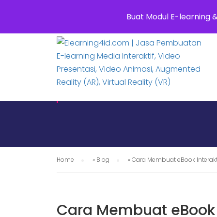
0811 8881 0580
info@elearning4id.c
Buat Modul E-learning 
APLIKASI E-
Home
»
Blog
»
Cara Membuat eBook Interak
Cara Membuat eBook 