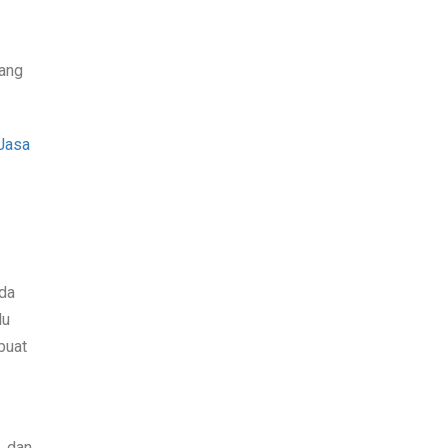
yang
 Jasa
nda
lu
buat
, dan