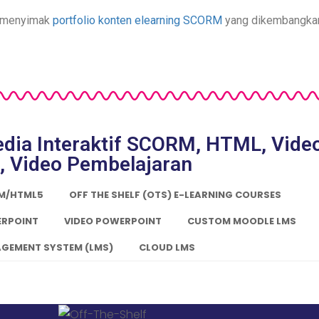
t menyimak
portfolio konten elearning SCORM
yang dikembangka
Media Interaktif SCORM, HTML, Vide
, Video Pembelajaran
RM/HTML5
OFF THE SHELF (OTS) E-LEARNING COURSES
ERPOINT
VIDEO POWERPOINT
CUSTOM MOODLE LMS
GEMENT SYSTEM (LMS)
CLOUD LMS