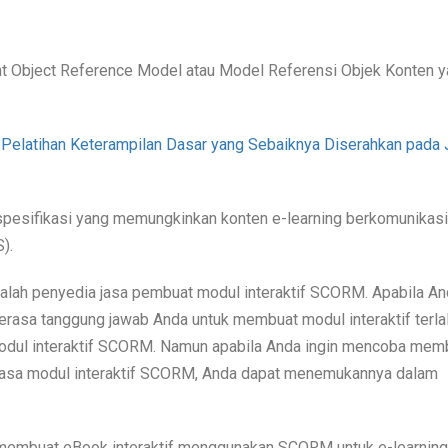
nt Object Reference Model atau Model Referensi Objek Konten 
 Pelatihan Keterampilan Dasar yang Sebaiknya Diserahkan pada
esifikasi yang memungkinkan konten e-learning berkomunikasi
S).
dalah penyedia jasa pembuat modul interaktif SCORM. Apabila A
rasa tanggung jawab Anda untuk membuat modul interaktif terla
odul interaktif SCORM.
Namun apabila Anda ingin mencoba mem
jasa modul interaktif SCORM, Anda dapat menemukannya dalam
a membuat eBook interaktif menggunakan SCORM untuk e-learning