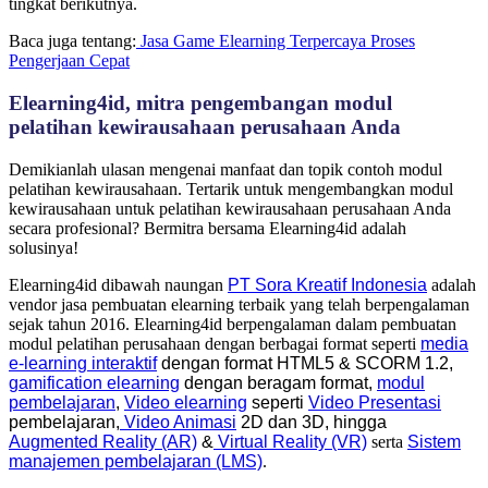
tingkat berikutnya.
Baca juga tentang:
Jasa Game Elearning Terpercaya Proses
Pengerjaan Cepat
Elearning4id, mitra pengembangan modul
pelatihan kewirausahaan perusahaan Anda
Demikianlah ulasan mengenai manfaat dan topik contoh modul
pelatihan kewirausahaan. Tertarik untuk mengembangkan modul
kewirausahaan untuk pelatihan kewirausahaan perusahaan Anda
secara profesional? Bermitra bersama Elearning4id adalah
solusinya!
Elearning4id dibawah naungan
PT Sora Kreatif Indonesia
adalah
vendor jasa pembuatan elearning terbaik yang telah berpengalaman
sejak tahun 2016. Elearning4id berpengalaman dalam pembuatan
modul pelatihan perusahaan dengan berbagai format seperti
media
e-learning interaktif
dengan format
HTML5
&
SCORM 1.2,
gamification elearning
dengan beragam format,
modul
pembelajaran
,
Video elearning
seperti
Video Presentasi
pembelajaran,
Video Animasi
2D dan 3D, hingga
Augmented Reality (AR)
&
Virtual Reality (VR)
serta
Sistem
manajemen pembelajaran (LMS)
.