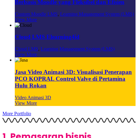
Berbasis Moodle yang Fleksibel dan Efisien
Custom Moodle LMS
,
Learning Management System (LMS)
View More
Cloud LMS Elearning4id
Cloud LMS
,
Learning Management System (LMS)
View More
Jasa Video Animasi 3D: Visualisasi Penerapan
PCO KOPRAL Control Valve di Pertamina
Hulu Rokan
Video Animasi 3D
View More
More Portfolio
1. Pemasaran bisnis