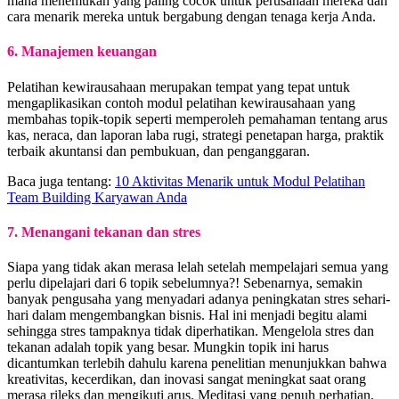
mana menemukan yang paling cocok untuk perusahaan mereka dan
cara menarik mereka untuk bergabung dengan tenaga kerja Anda.
6. Manajemen keuangan
Pelatihan kewirausahaan merupakan tempat yang tepat untuk
mengaplikasikan contoh modul pelatihan kewirausahaan yang
membahas topik-topik seperti memperoleh pemahaman tentang arus
kas, neraca, dan laporan laba rugi, strategi penetapan harga, praktik
terbaik akuntansi dan pembukuan, dan penganggaran.
Baca juga tentang:
10 Aktivitas Menarik untuk Modul Pelatihan
Team Building Karyawan Anda
7. Menangani tekanan dan stres
Siapa yang tidak akan merasa lelah setelah mempelajari semua yang
perlu dipelajari dari 6 topik sebelumnya?! Sebenarnya, semakin
banyak pengusaha yang menyadari adanya peningkatan stres sehari-
hari dalam mengembangkan bisnis. Hal ini menjadi begitu alami
sehingga stres tampaknya tidak diperhatikan. Mengelola stres dan
tekanan adalah topik yang besar. Mungkin topik ini harus
dicantumkan terlebih dahulu karena penelitian menunjukkan bahwa
kreativitas, kecerdikan, dan inovasi sangat meningkat saat orang
merasa rileks dan mengikuti arus. Meditasi yang penuh perhatian,