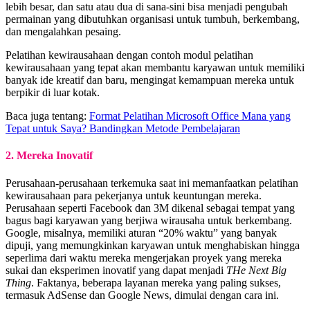
lebih besar, dan satu atau dua di sana-sini bisa menjadi pengubah
permainan yang dibutuhkan organisasi untuk tumbuh, berkembang,
dan mengalahkan pesaing.
Pelatihan kewirausahaan dengan contoh modul pelatihan
kewirausahaan yang tepat akan membantu karyawan untuk memiliki
banyak ide kreatif dan baru, mengingat kemampuan mereka untuk
berpikir di luar kotak.
Baca juga tentang:
Format Pelatihan Microsoft Office Mana yang
Tepat untuk Saya? Bandingkan Metode Pembelajaran
2. Mereka Inovatif
Perusahaan-perusahaan terkemuka saat ini memanfaatkan pelatihan
kewirausahaan para pekerjanya untuk keuntungan mereka.
Perusahaan seperti Facebook dan 3M dikenal sebagai tempat yang
bagus bagi karyawan yang berjiwa wirausaha untuk berkembang.
Google, misalnya, memiliki aturan “20% waktu” yang banyak
dipuji, yang memungkinkan karyawan untuk menghabiskan hingga
seperlima dari waktu mereka mengerjakan proyek yang mereka
sukai dan eksperimen inovatif yang dapat menjadi
THe Next Big
Thing
. Faktanya, beberapa layanan mereka yang paling sukses,
termasuk AdSense dan Google News, dimulai dengan cara ini.