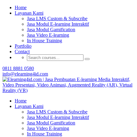
Buat Modul E-learning & LMS Anda Semakin
Home
Menarik dengan Gamification
Layanan Kami
Jasa LMS Custom & Subscribe
Hubungi Tim Elearning4id
Jasa Modul E-learning Interaktif
Jasa Modul Gamification
Jasa Video E-learning
In House Training
Portfolio
Contact
0811 8881 0580
info@elearning4id.com
Home
Layanan Kami
Jasa LMS Custom & Subscribe
Jasa Modul E-learning Interaktif
Jasa Modul Gamification
Jasa Video E-learning
In House Training