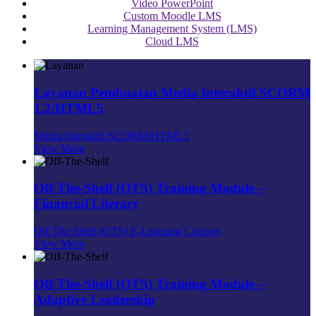
Video PowerPoint
Custom Moodle LMS
Learning Management System (LMS)
Cloud LMS
Layanan Pembuatan Media Interaktif SCORM
1.2/HTML5
Media Interaktif SCORM/HTML5
View More
Off-The-Shelf (OTS) Training Module –
Financial Literacy
Off The Shelf (OTS) E-Learning Courses
View More
Off-The-Shelf (OTS) Training Module –
Adaptive Leadership