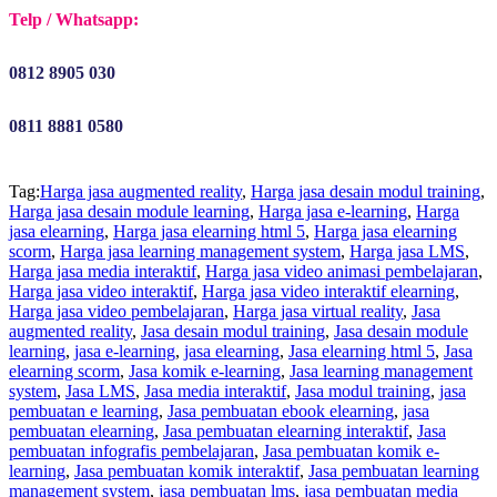
Telp / Whatsapp:
0812 8905 030
0811 8881 0580
Tag:
Harga jasa augmented reality
,
Harga jasa desain modul training
,
Harga jasa desain module learning
,
Harga jasa e-learning
,
Harga
jasa elearning
,
Harga jasa elearning html 5
,
Harga jasa elearning
scorm
,
Harga jasa learning management system
,
Harga jasa LMS
,
Harga jasa media interaktif
,
Harga jasa video animasi pembelajaran
,
Harga jasa video interaktif
,
Harga jasa video interaktif elearning
,
Harga jasa video pembelajaran
,
Harga jasa virtual reality
,
Jasa
augmented reality
,
Jasa desain modul training
,
Jasa desain module
learning
,
jasa e-learning
,
jasa elearning
,
Jasa elearning html 5
,
Jasa
elearning scorm
,
Jasa komik e-learning
,
Jasa learning management
system
,
Jasa LMS
,
Jasa media interaktif
,
Jasa modul training
,
jasa
pembuatan e learning
,
Jasa pembuatan ebook elearning
,
jasa
pembuatan elearning
,
Jasa pembuatan elearning interaktif
,
Jasa
pembuatan infografis pembelajaran
,
Jasa pembuatan komik e-
learning
,
Jasa pembuatan komik interaktif
,
Jasa pembuatan learning
management system
,
jasa pembuatan lms
,
jasa pembuatan media