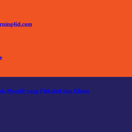
rning4id.com
e
s Moodle yang Fleksibel dan Efisien