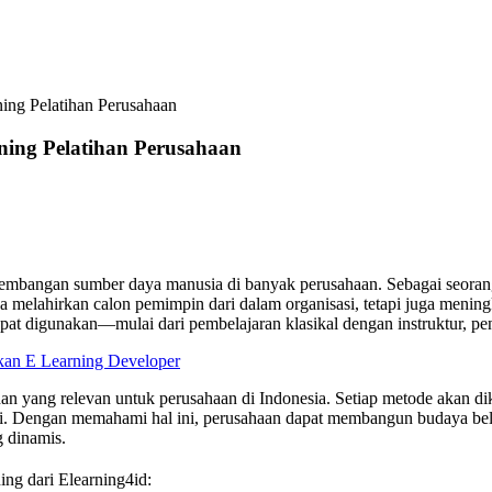
an BUMN
ing Pelatihan Perusahaan
ning Pelatihan Perusahaan
ngembangan sumber daya manusia di banyak perusahaan. Sebagai seorang
a melahirkan calon pemimpin dari dalam organisasi, tetapi juga menin
dapat digunakan—mulai dari pembelajaran klasikal dengan instruktur, 
an E Learning Developer
an yang relevan untuk perusahaan di Indonesia. Setiap metode akan dik
suai. Dengan memahami hal ini, perusahaan dapat membangun budaya be
 dinamis.
ing dari Elearning4id: