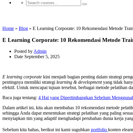
Jasa E-learning & LMS Pemerintahan d
Home
»
Blog
»
E Learning Corporate: 10 Rekomendasi Metode Train
E Learning Corporate: 10 Rekomendasi Metode Trai
Posted by
Admin
Date
September 5, 2025
E learning corporate
kini menjadi bagian penting dalam strategi pe
pentingnya memiliki strategi
learning & development
yang tidak hany
efektif. Untuk mencapai tujuan tersebut, berbagai metode pelatihan 
Baca juga tentang:
4 Hal yang Dipertimbangkan Sebelum Menggunak
Dalam artikel ini, kita akan membahas 10 rekomendasi metode pelatih
sehingga Anda dapat menentukan strategi pelatihan yang paling se
menyiapkan tim yang adaptif menghadapi perubahan dunia kerja yang
Sebelum kita bahas, berikut ini kami suguhkan
portfolio
konten elearn