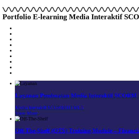
Portfolio E-learning Media Interaktif 
Layanan Pembuatan Media Interaktif SCORM
Media Interaktif SCORM/HTML5
View More
Off-The-Shelf (OTS) Training Module – Financia