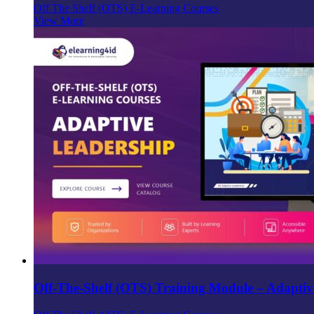
Off The Shelf (OTS) E-Learning Courses
View More
Off-The-Shelf (OTS) Training Module – Adaptiv