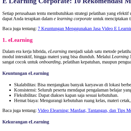
E Learning Corporate: 10 Rekomendasi Me
Setiap perusahaan tentu membutuhkan strategi pelatihan yang efekt
dapat Anda terapkan dalam
e learning corporate
untuk menciptakan t
Baca juga tentang:
7 Keuntungan Menggunakan Jasa Video E Learni
1. eLearning
Dalam era kerja hibrida,
eLearning
menjadi salah satu metode pelatih
modul interaktif, hingga materi yang bisa diunduh. Melalui
Learning
sangat cocok untuk
onboarding
, pelatihan kepatuhan, maupun pengu
Keuntungan eLearning
Skalabilitas: Bisa menjangkau banyak karyawan di lokasi berb
Konsistensi: Seluruh peserta mendapat pengalaman belajar yan
Fleksibilitas: Dapat diakses kapan saja sesuai kebutuhan.
Hemat biaya: Mengurangi kebutuhan ruang kelas, materi cetak,
Baca juga tentang:
Video Elearning: Manfaat, Tantangan, dan Tips M
Kekurangan eLearning