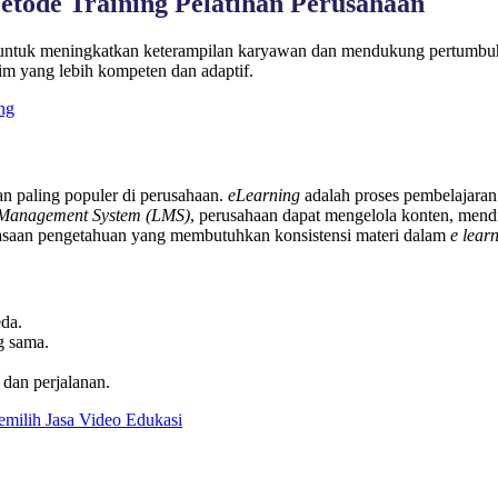
tode Training Pelatihan Perusahaan
if untuk meningkatkan keterampilan karyawan dan mendukung pertumbu
im yang lebih kompeten dan adaptif.
ng
an paling populer di perusahaan.
eLearning
adalah proses pembelajaran 
 Management System (LMS)
, perusahaan dapat mengelola konten, mendi
asaan pengetahuan yang membutuhkan konsistensi materi dalam
e lear
eda.
g sama.
 dan perjalanan.
emilih Jasa Video Edukasi