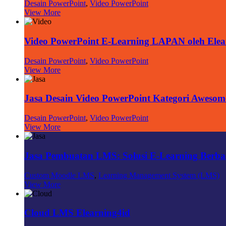
Desain PowerPoint
,
Video PowerPoint
View More
Video PowerPoint E-Learning LAPAN oleh Elea
Desain PowerPoint
,
Video PowerPoint
View More
Jasa Desain Video PowerPoint Kategori Awesom
Desain PowerPoint
,
Video PowerPoint
View More
Jasa Pembuatan LMS: Solusi E-Learning Berbasi
Custom Moodle LMS
,
Learning Management System (LMS)
View More
Cloud LMS Elearning4id