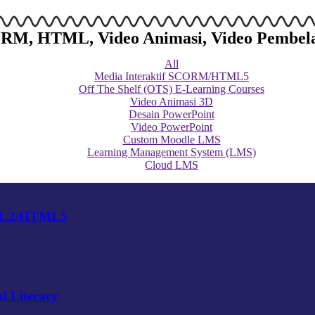
SCORM, HTML, Video Animasi, Video Pembel
All
Media Interaktif SCORM/HTML5
Off The Shelf (OTS) E-Learning Courses
Video Animasi 3D
Desain PowerPoint
Video PowerPoint
Custom Moodle LMS
Learning Management System (LMS)
Cloud LMS
 1.2/HTML5
l Literacy