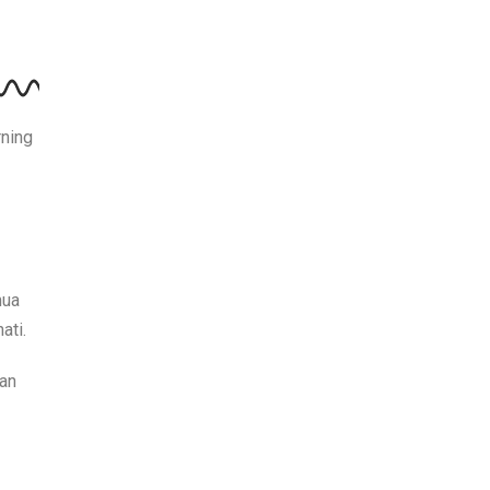
rning
mua
ati.
kan