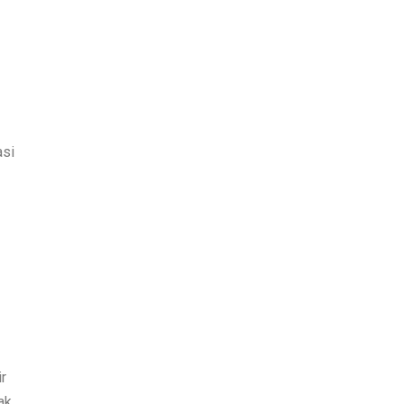
asi
r
ak