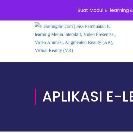
0811 8881 0580
info@elearning4id.c
Buat Modul E-learning 
APLIKASI E-