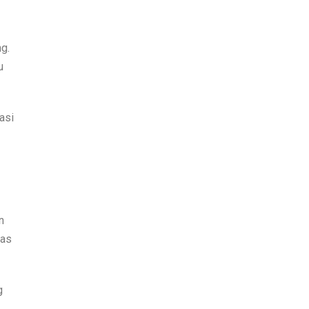
g.
u
asi
n
las
g