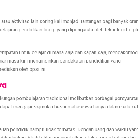
u aktivitas lain sering kali menjadi tantangan bagi banyak oran
ajaran pendidikan tinggi yang dipengaruhi oleh teknologi begit
empatan untuk belajar di mana saja dan kapan saja, mengakomod
ar masa kini menginginkan pendekatan pendidikan yang
ediakan oleh opsi ini.
ya
ungan pembelajaran tradisional melibatkan berbagai persyarata
k dapat mengajar sejumlah besar mahasiswa hanya dalam satu ke
ngkauan pendidik hampir tidak terbatas. Dengan uang dan waktu yan
dilestarikan. Skalabilitas meningkatkan efek proses belajar dan