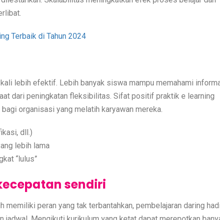
rlibat.
ng Terbaik di Tahun 2024
g kali lebih efektif. Lebih banyak siswa mampu memahami inform
dari peningkatan fleksibilitas. Sifat positif praktik e learning
k bagi organisasi yang melatih karyawan mereka.
kasi, dll.)
ang lebih lama
kat “lulus”
kecepatan sendiri
 memiliki peran yang tak terbantahkan, pembelajaran daring hadi
 jadwal. Mengikuti kurikulum yang ketat dapat merepotkan bany