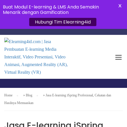
X
Buat Modul E-learning & LMS Anda Semakin
Menarik dengan Gamification
Hubungi Tim Elearning4id
JASA E-LEARNING &
LMS PERUSAHAAN
Home
»
Blog
»
Jasa E-learning iSpring Profesional, Cekatan dan
Hasilnya Memuaskan
Jasa E-learning iSpring