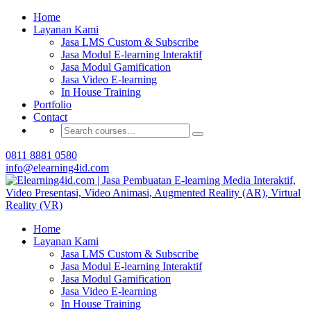
Buat Modul E-learning & LMS Anda Semakin
Home
Menarik dengan Gamification
Layanan Kami
Jasa LMS Custom & Subscribe
Hubungi Tim Elearning4id
Jasa Modul E-learning Interaktif
Jasa Modul Gamification
Jasa Video E-learning
In House Training
Portfolio
Contact
0811 8881 0580
info@elearning4id.com
Home
Layanan Kami
Jasa LMS Custom & Subscribe
Jasa Modul E-learning Interaktif
Jasa Modul Gamification
Jasa Video E-learning
In House Training