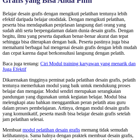
Grafis yang Bisa Anda Pilih
Belajar desain grafis dengan mengikuti pelatihan tentunya lebih
efektif daripada belajar otodidak. Dengan mengikuti pelatihan,
peserta bisa mendapatkan penjelasan langsung dari orang yang
sudah ahli serta berpengalaman dalam dunia desain grafis. Dengan
begitu,
ilmu yang peserta dapatkan benar-benar akurat dan tepat
sehingga bisa diterapkan dengan baik. Peserta pastinya juga bisa
memahami berbagai hal mengenai desain grafis dengan lebih mudah
dan cepat karena dapat berkonsultasi langsung dengan pelatih.
Baca juga tentang:
Ciri Modul training karyawan yang menarik dan
Juga Efektif
Dikarenakan tingginya peminat pada pelatihan desain grafis, pelatih
tentunya memerlukan modul yang baik untuk mendukung proses
belajar dan mengajar. Modul sendiri merupakan serangkaian
pandungan yang digunakan untuk kegiatan belajar.
Modul bisa
melengkapi atau bahkan menggantikan peran pelatih atau guru
dalam proses pembelajaran. Artinya, dengan modul desain grafis
yang komunikatif, peserta masih bisa belajar desain grafis setelah
jam pelatihan selesai.
Membuat
modul pelatihan desain grafis
memang tidak semudah
kelihatannya. Sama halnya dengan praktek membuat desain grafis,