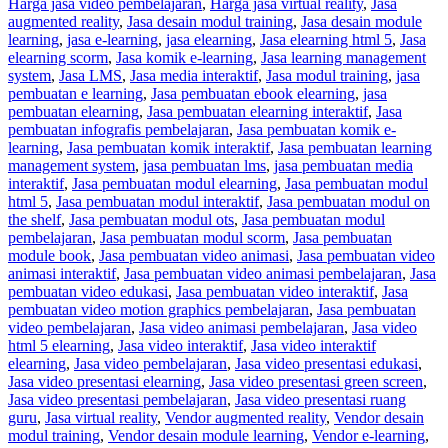
Harga jasa video pembelajaran
,
Harga jasa virtual reality
,
Jasa
augmented reality
,
Jasa desain modul training
,
Jasa desain module
learning
,
jasa e-learning
,
jasa elearning
,
Jasa elearning html 5
,
Jasa
elearning scorm
,
Jasa komik e-learning
,
Jasa learning management
system
,
Jasa LMS
,
Jasa media interaktif
,
Jasa modul training
,
jasa
pembuatan e learning
,
Jasa pembuatan ebook elearning
,
jasa
pembuatan elearning
,
Jasa pembuatan elearning interaktif
,
Jasa
pembuatan infografis pembelajaran
,
Jasa pembuatan komik e-
learning
,
Jasa pembuatan komik interaktif
,
Jasa pembuatan learning
management system
,
jasa pembuatan lms
,
jasa pembuatan media
interaktif
,
Jasa pembuatan modul elearning
,
Jasa pembuatan modul
html 5
,
Jasa pembuatan modul interaktif
,
Jasa pembuatan modul on
the shelf
,
Jasa pembuatan modul ots
,
Jasa pembuatan modul
pembelajaran
,
Jasa pembuatan modul scorm
,
Jasa pembuatan
module book
,
Jasa pembuatan video animasi
,
Jasa pembuatan video
animasi interaktif
,
Jasa pembuatan video animasi pembelajaran
,
Jasa
pembuatan video edukasi
,
Jasa pembuatan video interaktif
,
Jasa
pembuatan video motion graphics pembelajaran
,
Jasa pembuatan
video pembelajaran
,
Jasa video animasi pembelajaran
,
Jasa video
html 5 elearning
,
Jasa video interaktif
,
Jasa video interaktif
elearning
,
Jasa video pembelajaran
,
Jasa video presentasi edukasi
,
Jasa video presentasi elearning
,
Jasa video presentasi green screen
,
Jasa video presentasi pembelajaran
,
Jasa video presentasi ruang
guru
,
Jasa virtual reality
,
Vendor augmented reality
,
Vendor desain
modul training
,
Vendor desain module learning
,
Vendor e-learning
,