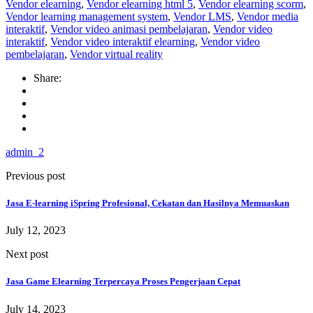
Vendor elearning
,
Vendor elearning html 5
,
Vendor elearning scorm
,
Vendor learning management system
,
Vendor LMS
,
Vendor media
interaktif
,
Vendor video animasi pembelajaran
,
Vendor video
interaktif
,
Vendor video interaktif elearning
,
Vendor video
pembelajaran
,
Vendor virtual reality
Share:
admin_2
Previous post
Jasa E-learning iSpring Profesional, Cekatan dan Hasilnya Memuaskan
July 12, 2023
Next post
Jasa Game Elearning Terpercaya Proses Pengerjaan Cepat
July 14, 2023