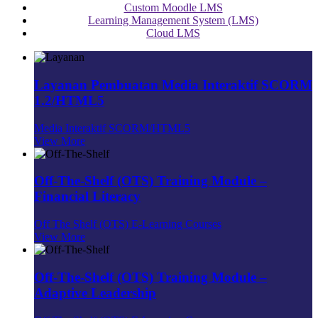
Custom Moodle LMS
Learning Management System (LMS)
Cloud LMS
Layanan Pembuatan Media Interaktif SCORM
1.2/HTML5
Media Interaktif SCORM/HTML5
View More
Off-The-Shelf (OTS) Training Module –
Financial Literacy
Off The Shelf (OTS) E-Learning Courses
View More
Off-The-Shelf (OTS) Training Module –
Adaptive Leadership