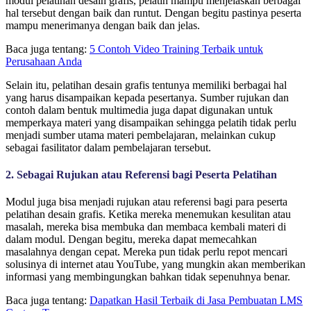
modul pelatihan desain grafis, pelatih mampu menjelaskan berbagai
hal tersebut dengan baik dan runtut. Dengan begitu pastinya peserta
mampu menerimanya dengan baik dan jelas.
Baca juga tentang:
5 Contoh Video Training Terbaik untuk
Perusahaan Anda
Selain itu, p
elatihan desain grafis tentunya memiliki berbagai hal
yang harus disampaikan kepada pesertanya.
S
umber rujukan dan
contoh dalam bentuk multimedia juga dapat digunakan untuk
memperkaya materi yang disampaikan sehingga pelatih tidak perlu
menjadi sumber utama materi pembelajaran, melainkan cukup
sebagai fasilitator dalam pembelajaran tersebut.
2. Sebagai Rujukan atau Referensi bagi Peserta Pelatihan
Modul juga bisa menjadi rujukan atau referensi bagi para peserta
pelatihan desain grafis. Ketika mereka menemukan kesulitan atau
masalah, mereka bisa membuka dan membaca kembali materi di
dalam modul. Dengan begitu, mereka dapat memecahkan
masalahnya dengan cepat. Mereka pun tidak perlu repot mencari
solusinya di internet atau YouTube, yang
mungkin akan memberikan
informasi yang membingungkan bahkan tidak sepenuhnya benar.
Baca juga tentang:
Dapatkan Hasil Terbaik di Jasa Pembuatan LMS