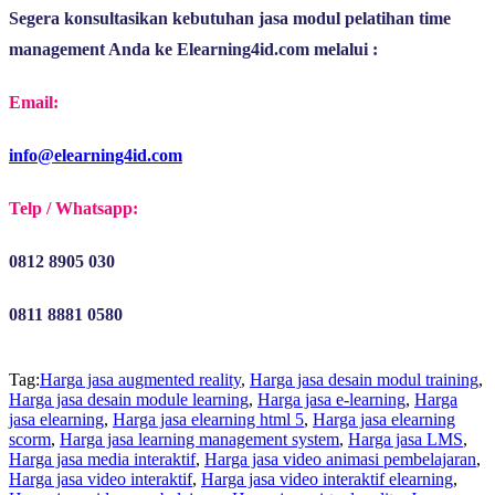
Segera konsultasikan kebutuhan jasa modul pelatihan time 
management Anda ke Elearning4id.com melalui :
Email:
info@elearning4id.com
Telp / Whatsapp:
0812 8905 030
0811 8881 0580
Tag:
Harga jasa augmented reality
,
Harga jasa desain modul training
,
Harga jasa desain module learning
,
Harga jasa e-learning
,
Harga
jasa elearning
,
Harga jasa elearning html 5
,
Harga jasa elearning
scorm
,
Harga jasa learning management system
,
Harga jasa LMS
,
Harga jasa media interaktif
,
Harga jasa video animasi pembelajaran
,
Harga jasa video interaktif
,
Harga jasa video interaktif elearning
,