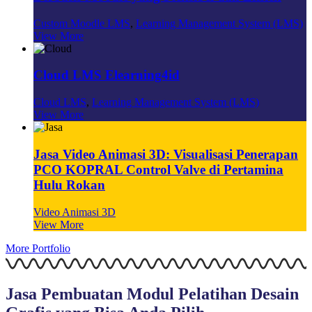
Custom Moodle LMS
,
Learning Management System (LMS)
View More
Cloud LMS Elearning4id
Cloud LMS
,
Learning Management System (LMS)
View More
Jasa Video Animasi 3D: Visualisasi Penerapan
PCO KOPRAL Control Valve di Pertamina
Hulu Rokan
Video Animasi 3D
View More
More Portfolio
Jasa Pembuatan Modul Pelatihan Desain