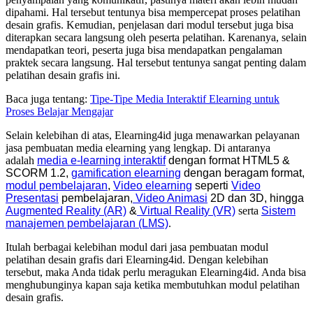
dipahami. Hal tersebut tentunya bisa mempercepat proses pelatihan
desain grafis.
Kemudian, penjelasan dari modul tersebut juga bisa
diterapkan secara langsung oleh peserta pelatihan. Karenanya, selain
mendapatkan teori, peserta juga bisa mendapatkan pengalaman
praktek secara langsung. Hal tersebut tentunya sangat penting dalam
pelatihan desain grafis ini.
Baca juga tentang:
Tipe-Tipe Media Interaktif Elearning untuk
Proses Belajar Mengajar
Selain kelebihan di atas, Elearning4id juga menawarkan pelayanan
jasa pembuatan media elearning yang lengkap. Di antaranya
adalah
media e-learning interaktif
dengan format
HTML5
&
SCORM 1.2,
gamification elearning
dengan beragam format,
modul pembelajaran
,
Video elearning
seperti
Video
Presentasi
pembelajaran,
Video Animasi
2D dan 3D, hingga
Augmented Reality (AR)
&
Virtual Reality (VR)
serta
Sistem
manajemen pembelajaran (LMS)
.
Itulah berbagai kelebihan modul dari jasa pembuatan modul
pelatihan desain grafis dari Elearning4id. Dengan kelebihan
tersebut, maka Anda tidak perlu meragukan Elearning4id. Anda bisa
menghubunginya kapan saja ketika membutuhkan modul pelatihan
desain grafis.