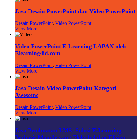
Jasa Desain PowerPoint dan Video PowerPoint
Desain PowerPoint
,
Video PowerPoint
View More
Video PowerPoint E-Learning LAPAN oleh
Elearning4id.com
Desain PowerPoint
,
Video PowerPoint
View More
Jasa Desain Video PowerPoint Kategori
Awesome
Desain PowerPoint
,
Video PowerPoint
View More
Jasa Pembuatan LMS: Solusi E-Learning
Berbasis Moodle yang Fleksibel dan Efisien