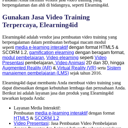
berpengalaman dan ahli di bidangnya, seperti Elearning4id.
Gunakan Jasa Video Training
Terpercaya, Elearning4id
Elearning4id adalah vendor jasa pembuatan video training yang
berpengalaman dalam pembuatan berbagai macam modul
seperti
media e-learning interaktif
dengan format
HTML5
&
SCORM 1.2,
gamification elearning
dengan beragam format,
modul pembelajaran
,
Video elearning
seperti
Video
Presentasi
pembelajaran,
Video Animasi
2D dan 3D, hingga
Augmented Reality (AR)
&
Virtual Reality (VR)
serta
Sistem
manajemen pembelajaran (LMS)
sejak tahun 2016.
Elearning4id dapat membantu Anda membuat video training yang
dapat disesuaikan dengan kebutuhan lembaga dan perusahaan Anda.
Berikut ini adalah layanan jasa dan produk yang Elearning4id
tawarkan kepada Anda:
Layanan Media Interaktif:
Pembuatan
media e-learning interaktif
dengan format
HTML5
&
SCORM 1.2
Video Presentasi
: Jasa Pembuatan Video Pembelajaran