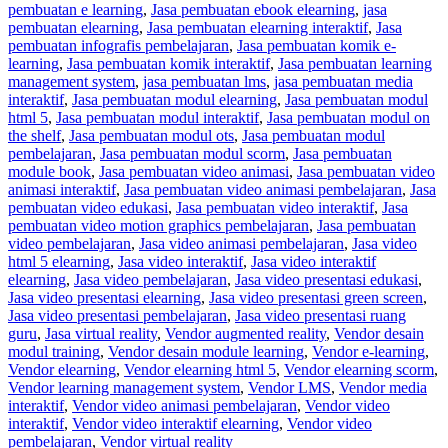
pembuatan e learning
,
Jasa pembuatan ebook elearning
,
jasa
pembuatan elearning
,
Jasa pembuatan elearning interaktif
,
Jasa
pembuatan infografis pembelajaran
,
Jasa pembuatan komik e-
learning
,
Jasa pembuatan komik interaktif
,
Jasa pembuatan learning
management system
,
jasa pembuatan lms
,
jasa pembuatan media
interaktif
,
Jasa pembuatan modul elearning
,
Jasa pembuatan modul
html 5
,
Jasa pembuatan modul interaktif
,
Jasa pembuatan modul on
the shelf
,
Jasa pembuatan modul ots
,
Jasa pembuatan modul
pembelajaran
,
Jasa pembuatan modul scorm
,
Jasa pembuatan
module book
,
Jasa pembuatan video animasi
,
Jasa pembuatan video
animasi interaktif
,
Jasa pembuatan video animasi pembelajaran
,
Jasa
pembuatan video edukasi
,
Jasa pembuatan video interaktif
,
Jasa
pembuatan video motion graphics pembelajaran
,
Jasa pembuatan
video pembelajaran
,
Jasa video animasi pembelajaran
,
Jasa video
html 5 elearning
,
Jasa video interaktif
,
Jasa video interaktif
elearning
,
Jasa video pembelajaran
,
Jasa video presentasi edukasi
,
Jasa video presentasi elearning
,
Jasa video presentasi green screen
,
Jasa video presentasi pembelajaran
,
Jasa video presentasi ruang
guru
,
Jasa virtual reality
,
Vendor augmented reality
,
Vendor desain
modul training
,
Vendor desain module learning
,
Vendor e-learning
,
Vendor elearning
,
Vendor elearning html 5
,
Vendor elearning scorm
,
Vendor learning management system
,
Vendor LMS
,
Vendor media
interaktif
,
Vendor video animasi pembelajaran
,
Vendor video
interaktif
,
Vendor video interaktif elearning
,
Vendor video
pembelajaran
,
Vendor virtual reality