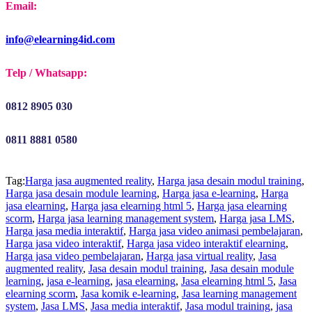
Email:
info@elearning4id.com
Telp / Whatsapp:
0812 8905 030
0811 8881 0580
Tag:
Harga jasa augmented reality
,
Harga jasa desain modul training
,
Harga jasa desain module learning
,
Harga jasa e-learning
,
Harga
jasa elearning
,
Harga jasa elearning html 5
,
Harga jasa elearning
scorm
,
Harga jasa learning management system
,
Harga jasa LMS
,
Harga jasa media interaktif
,
Harga jasa video animasi pembelajaran
,
Harga jasa video interaktif
,
Harga jasa video interaktif elearning
,
Harga jasa video pembelajaran
,
Harga jasa virtual reality
,
Jasa
augmented reality
,
Jasa desain modul training
,
Jasa desain module
learning
,
jasa e-learning
,
jasa elearning
,
Jasa elearning html 5
,
Jasa
elearning scorm
,
Jasa komik e-learning
,
Jasa learning management
system
,
Jasa LMS
,
Jasa media interaktif
,
Jasa modul training
,
jasa