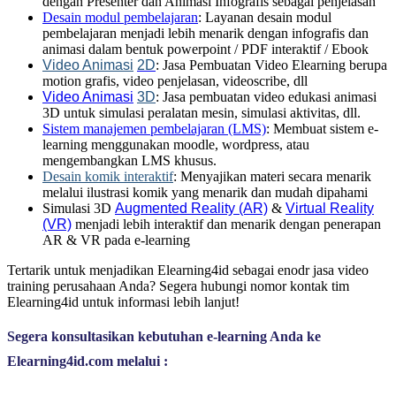
dengan Presenter dan Animasi Infografis sebagai penjelasan
Desain modul pembelajaran
: Layanan desain modul
pembelajaran menjadi lebih menarik dengan infografis dan
animasi dalam bentuk powerpoint / PDF interaktif / Ebook
Video Animasi
2D
: Jasa Pembuatan Video Elearning berupa
motion grafis, video penjelasan, videoscribe, dll
Video Animasi
3D
: Jasa pembuatan video edukasi animasi
3D untuk simulasi peralatan mesin, simulasi aktivitas, dll.
Sistem manajemen pembelajaran (LMS)
: Membuat sistem e-
learning menggunakan moodle, wordpress, atau
mengembangkan LMS khusus.
Desain komik interaktif
: Menyajikan materi secara menarik
melalui ilustrasi komik yang menarik dan mudah dipahami
Simulasi 3D
Augmented Reality (AR)
&
Virtual Reality
(VR)
menjadi lebih interaktif dan menarik dengan penerapan
AR & VR pada e-learning
Tertarik untuk menjadikan Elearning4id sebagai enodr jasa video
training perusahaan Anda? Segera hubungi nomor kontak tim
Elearning4id untuk informasi lebih lanjut!
Segera konsultasikan kebutuhan e-learning Anda ke 
Elearning4id.com melalui :