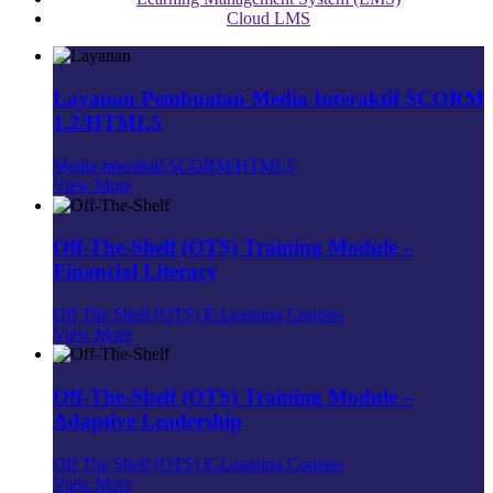
Cloud LMS
Layanan Pembuatan Media Interaktif SCORM
1.2/HTML5
Media Interaktif SCORM/HTML5
View More
Off-The-Shelf (OTS) Training Module –
Financial Literacy
Off The Shelf (OTS) E-Learning Courses
View More
Off-The-Shelf (OTS) Training Module –
Adaptive Leadership
Off The Shelf (OTS) E-Learning Courses
View More