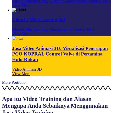
Custom Moodle LMS
,
Learning Management System (LMS)
View More
Cloud LMS Elearning4id
Cloud LMS
,
Learning Management System (LMS)
View More
Jasa Video Animasi 3D: Visualisasi Penerapan
PCO KOPRAL Control Valve di Pertamina
Hulu Rokan
Video Animasi 3D
View More
More Portfolio
Apa itu Video Training dan Alasan
M
engapa Anda Sebaiknya
Menggunakan
Jasa Video
T
raining