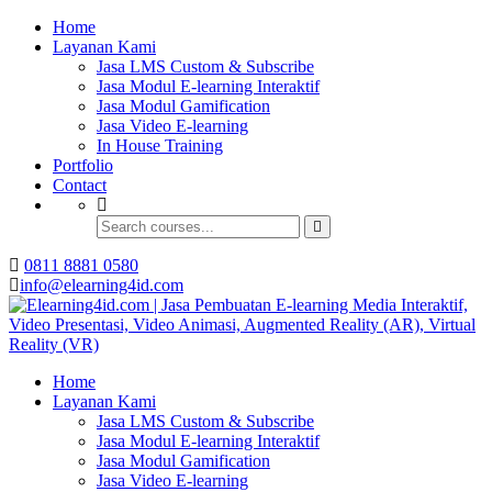
Buat Modul E-learning & LMS Anda Semakin
Home
Menarik dengan Gamification
Layanan Kami
Jasa LMS Custom & Subscribe
Hubungi Tim Elearning4id
Jasa Modul E-learning Interaktif
Jasa Modul Gamification
Jasa Video E-learning
In House Training
Portfolio
Contact
0811 8881 0580
info@elearning4id.com
Home
Layanan Kami
Jasa LMS Custom & Subscribe
Jasa Modul E-learning Interaktif
Jasa Modul Gamification
Jasa Video E-learning