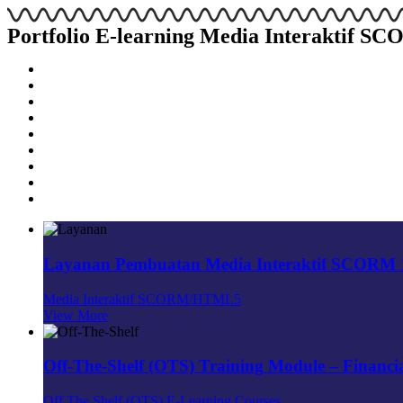
Portfolio E-learning Media Interaktif 
Layanan Pembuatan Media Interaktif SCORM
Media Interaktif SCORM/HTML5
View More
Off-The-Shelf (OTS) Training Module – Financia
Off The Shelf (OTS) E-Learning Courses