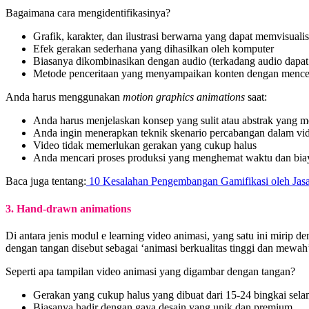
Bagaimana cara mengidentifikasinya?
Grafik, karakter, dan ilustrasi berwarna yang dapat memvisuali
Efek gerakan sederhana yang dihasilkan oleh komputer
Biasanya dikombinasikan dengan audio (terkadang audio dapat 
Metode penceritaan yang menyampaikan konten dengan mencer
Anda harus menggunakan
motion graphics animations
saat:
Anda harus menjelaskan konsep yang sulit atau abstrak yang m
Anda ingin menerapkan teknik skenario percabangan dalam v
Video tidak memerlukan gerakan yang cukup halus
Anda mencari proses produksi yang menghemat waktu dan bia
Baca juga tentang:
10 Kesalahan Pengembangan Gamifikasi oleh Jasa 
3. Hand-drawn animations
Di antara jenis modul e learning video animasi, yang satu ini mirip
dengan tangan disebut sebagai ‘animasi berkualitas tinggi dan mewa
Seperti apa tampilan video animasi yang digambar dengan tangan?
Gerakan yang cukup halus yang dibuat dari 15-24 bingkai selam
Biasanya hadir dengan gaya desain yang unik dan premium