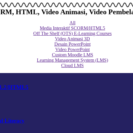
SCORM, HTML, Video Animasi, Video Pembel
All
Media Interaktif SCORM/HTML5
Off The Shelf (OTS) E-Learning Courses
Video Animasi 3D
Desain PowerPoint
Video PowerPoint
Custom Moodle LMS
Learning Management System (LMS)
Cloud LMS
 1.2/HTML5
l Literacy