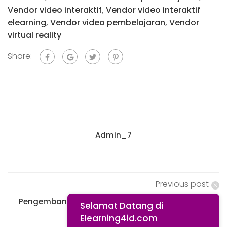
Vendor video interaktif
,
Vendor video interaktif
elearning
,
Vendor video pembelajaran
,
Vendor
virtual reality
Share:
Admin_7
Previous post
Pengembangan Modul eBook: Bagaimana Cara
Selamat Datang di
Memilih Topik Ebook?
Elearning4id.com
March 15, 2025