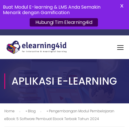
X
Buat Modul E-learning & LMS Anda Semakin
Menarik dengan Gamification
Hubungi Tim Elearning4id
APLIKASI E-LEARNING
Home
»
Blog
»
Pengembangan Modul Pembelajaran
eBook: 5 Software Pembuat Ebook Terbaik Tahun 2024