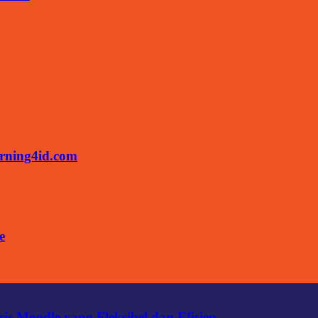
rning4id.com
e
s Moodle yang Fleksibel dan Efisien