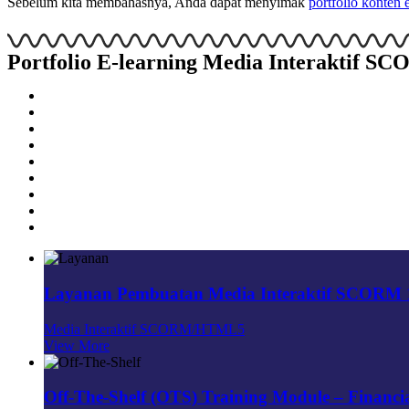
Sebelum kita membahasnya, Anda dapat menyimak
portfolio konte
Portfolio E-learning Media Interaktif 
Layanan Pembuatan Media Interaktif SCORM
Media Interaktif SCORM/HTML5
View More
Off-The-Shelf (OTS) Training Module – Financia