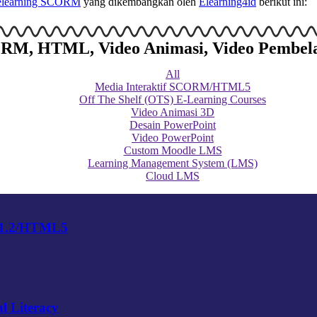
n elearning SCORM
yang dikembangkan oleh
Elearning4id
berikut ini:
SCORM, HTML, Video Animasi, Video Pembel
All
Media Interaktif SCORM/HTML5
Off The Shelf (OTS) E-Learning Courses
Video Animasi 3D
Desain PowerPoint
Video PowerPoint
Custom Moodle LMS
Learning Management System (LMS)
Cloud LMS
 1.2/HTML5
l Literacy