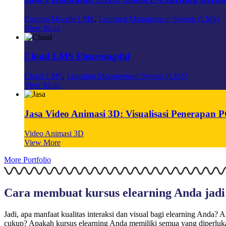
Custom Moodle LMS
,
Learning Management System (LMS)
View More
Cloud LMS Elearning4id
Cloud LMS
,
Learning Management System (LMS)
View More
Jasa Video Animasi 3D: Visualisasi Penerapa
Video Animasi 3D
View More
More Portfolio
Cara membuat kursus elearning Anda jadi
Jadi, apa manfaat kualitas interaksi dan visual bagi elearning Anda
cukup? Apakah kursus elearning Anda memiliki semua yang diperluk