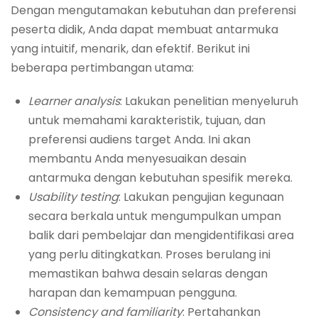
Dengan mengutamakan kebutuhan dan preferensi
peserta didik, Anda dapat membuat antarmuka
yang intuitif, menarik, dan efektif. Berikut ini
beberapa pertimbangan utama:
Learner analysis
: Lakukan penelitian menyeluruh
untuk memahami karakteristik, tujuan, dan
preferensi audiens target Anda. Ini akan
membantu Anda menyesuaikan desain
antarmuka dengan kebutuhan spesifik mereka.
Usability testing
: Lakukan pengujian kegunaan
secara berkala untuk mengumpulkan umpan
balik dari pembelajar dan mengidentifikasi area
yang perlu ditingkatkan. Proses berulang ini
memastikan bahwa desain selaras dengan
harapan dan kemampuan pengguna.
Consistency and familiarity
: Pertahankan