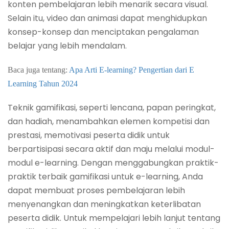
konten pembelajaran lebih menarik secara visual.
Selain itu, video dan animasi dapat menghidupkan
konsep-konsep dan menciptakan pengalaman
belajar yang lebih mendalam.
Baca juga tentang:
Apa Arti E-learning? Pengertian dari E
Learning Tahun 2024
Teknik gamifikasi, seperti lencana, papan peringkat,
dan hadiah, menambahkan elemen kompetisi dan
prestasi, memotivasi peserta didik untuk
berpartisipasi secara aktif dan maju melalui modul-
modul e-learning. Dengan menggabungkan praktik-
praktik terbaik gamifikasi untuk e-learning, Anda
dapat membuat proses pembelajaran lebih
menyenangkan dan meningkatkan keterlibatan
peserta didik. Untuk mempelajari lebih lanjut tentang