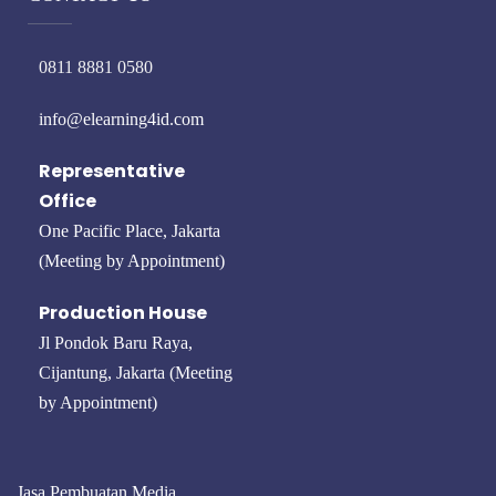
0811 8881 0580
info@elearning4id.com
Representative
Office
One Pacific Place, Jakarta
(Meeting by Appointment)
Production House
Jl Pondok Baru Raya,
Cijantung, Jakarta (Meeting
by Appointment)
Jasa Pembuatan Media