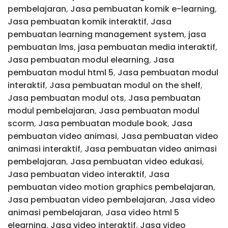
pembelajaran
,
Jasa pembuatan komik e-learning
,
Jasa pembuatan komik interaktif
,
Jasa
pembuatan learning management system
,
jasa
pembuatan lms
,
jasa pembuatan media interaktif
,
Jasa pembuatan modul elearning
,
Jasa
pembuatan modul html 5
,
Jasa pembuatan modul
interaktif
,
Jasa pembuatan modul on the shelf
,
Jasa pembuatan modul ots
,
Jasa pembuatan
modul pembelajaran
,
Jasa pembuatan modul
scorm
,
Jasa pembuatan module book
,
Jasa
pembuatan video animasi
,
Jasa pembuatan video
animasi interaktif
,
Jasa pembuatan video animasi
pembelajaran
,
Jasa pembuatan video edukasi
,
Jasa pembuatan video interaktif
,
Jasa
pembuatan video motion graphics pembelajaran
,
Jasa pembuatan video pembelajaran
,
Jasa video
animasi pembelajaran
,
Jasa video html 5
elearning
,
Jasa video interaktif
,
Jasa video