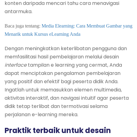
konten daripada mencari tahu cara menavigasi
antarmuka.
Baca juga tentang:
Media Elearning: Cara Membuat Gambar yang
Menarik untuk Kursus eLearning Anda
Dengan meningkatkan keterlibatan pengguna dan
memfasilitasi hasil pembelajaran melalui desain
interface
tampilan e learning yang cermat, Anda
dapat menciptakan pengalaman pembelajaran
yang positif dan efektif bagi peserta didik Anda.
Ingatlah untuk memasukkan elemen multimedia,
aktivitas interaktif, dan navigasi intuitif agar peserta
didik tetap terlibat dan termotivasi selama
perjalanan e-learning mereka.
Praktik terbaik untuk desain