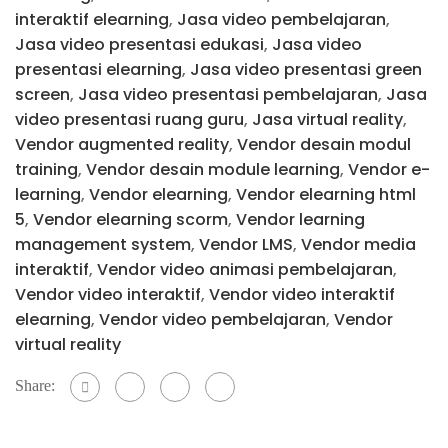
interaktif elearning
,
Jasa video pembelajaran
,
Jasa video presentasi edukasi
,
Jasa video
presentasi elearning
,
Jasa video presentasi green
screen
,
Jasa video presentasi pembelajaran
,
Jasa
video presentasi ruang guru
,
Jasa virtual reality
,
Vendor augmented reality
,
Vendor desain modul
training
,
Vendor desain module learning
,
Vendor e-
learning
,
Vendor elearning
,
Vendor elearning html
5
,
Vendor elearning scorm
,
Vendor learning
management system
,
Vendor LMS
,
Vendor media
interaktif
,
Vendor video animasi pembelajaran
,
Vendor video interaktif
,
Vendor video interaktif
elearning
,
Vendor video pembelajaran
,
Vendor
virtual reality
Share: