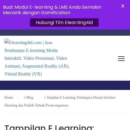
X
Buat Modul E-learning & LMS Anda Semakin
Menarik dengan Gamification
Hubungi Tim Elearning4id
CARA MEMBUAT E-
LEARNING
Home
»
Blog
»
Tampilan E Learning: Pentingnya Desain Interface
Elearning dan Praktik Terbaik Perancangannya
Tampilan E Learning: