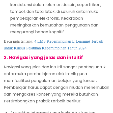
konsistensi dalam elemen desain, seperti ikon,
tombol, dan tata letak, di seluruh antarmuka
pembelajaran elektronik. Keakraban
meningkatkan kemudahan penggunaan dan
mengurangi beban kognitif.
Baca juga tentang:
4 LMS Kepemimpinan E Learning Terbaik
untuk Kursus Pelatihan Kepemimpinan Tahun 2024
2. Navigasi yang jelas dan intuitif
Navigasi yang jelas dan intuitif sangat penting untuk
antarmuka pembelajaran elektronik guna
memfasilitasi pengalaman belajar yang lancar.
Pembelajar harus dapat dengan mudah menemukan
dan mengakses konten yang mereka butuhkan.
Pertimbangkan praktik terbaik berikut:
Arsitektur informasi yang logis: Atur konten