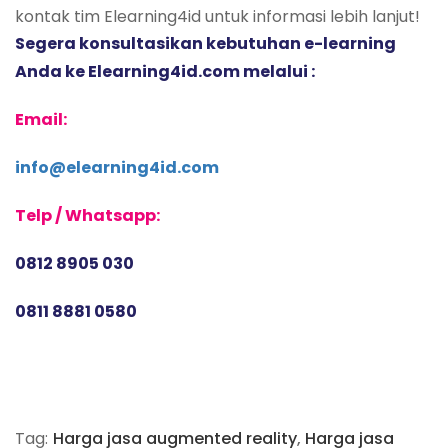
kontak tim Elearning4id untuk informasi lebih lanjut!
Segera konsultasikan kebutuhan e-learning 
Anda ke Elearning4id.com melalui :
Email:
info@elearning4id.com
Telp / Whatsapp:
0812 8905 030
0811 8881 0580
Tag:
Harga jasa augmented reality
,
Harga jasa