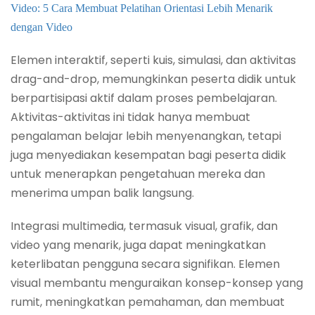
Video: 5 Cara Membuat Pelatihan Orientasi Lebih Menarik
dengan Video
Elemen interaktif, seperti kuis, simulasi, dan aktivitas
drag-and-drop, memungkinkan peserta didik untuk
berpartisipasi aktif dalam proses pembelajaran.
Aktivitas-aktivitas ini tidak hanya membuat
pengalaman belajar lebih menyenangkan, tetapi
juga menyediakan kesempatan bagi peserta didik
untuk menerapkan pengetahuan mereka dan
menerima umpan balik langsung.
Integrasi multimedia, termasuk visual, grafik, dan
video yang menarik, juga dapat meningkatkan
keterlibatan pengguna secara signifikan. Elemen
visual membantu menguraikan konsep-konsep yang
rumit, meningkatkan pemahaman, dan membuat