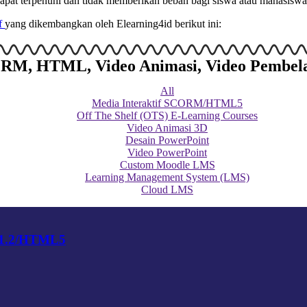
 dapat terpenuhi dan tidak memberikan beban bagi siswa atau mahasisw
if
yang dikembangkan oleh Elearning4id berikut ini:
SCORM, HTML, Video Animasi, Video Pembel
All
Media Interaktif SCORM/HTML5
Off The Shelf (OTS) E-Learning Courses
Video Animasi 3D
Desain PowerPoint
Video PowerPoint
Custom Moodle LMS
Learning Management System (LMS)
Cloud LMS
 1.2/HTML5