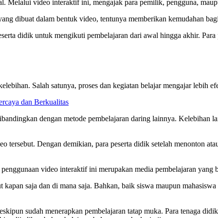
l. Melalui video interaktif ini, mengajak para pemilik, pengguna, maupu
eri yang dibuat dalam bentuk video, tentunya memberikan kemudahan ba
erta didik untuk mengikuti pembelajaran dari awal hingga akhir. Para p
ebihan. Salah satunya, proses dan kegiatan belajar mengajar lebih efek
ercaya dan Berkualitas
dibandingkan dengan metode pembelajaran daring lainnya. Kelebihan lain
ideo tersebut. Dengan demikian, para peserta didik setelah menonton at
a, penggunaan video interaktif ini merupakan media pembelajaran yang be
sebut kapan saja dan di mana saja. Bahkan, baik siswa maupun mahasisw
n meskipun sudah menerapkan pembelajaran tatap muka. Para tenaga didi