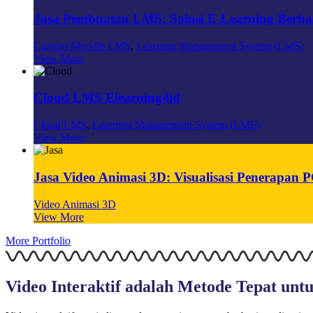
Jasa Pembuatan LMS: Solusi E-Learning Berbasi
Custom Moodle LMS
,
Learning Management System (LMS)
View More
Cloud LMS Elearning4id
Cloud LMS
,
Learning Management System (LMS)
View More
Jasa Video Animasi 3D: Visualisasi Penerapa
Video Animasi 3D
View More
More Portfolio
Video Interaktif adalah Metode Tepat un