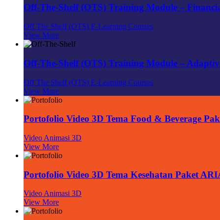
Off-The-Shelf (OTS) Training Module – Financia
Off The Shelf (OTS) E-Learning Courses
View More
Off-The-Shelf (OTS) Training Module – Adaptiv
Off The Shelf (OTS) E-Learning Courses
View More
Portofolio Video 3D Tema Food & Beverage Pa
Video Animasi 3D
View More
Portofolio Video 3D Tema Kesehatan Paket AR
Video Animasi 3D
View More