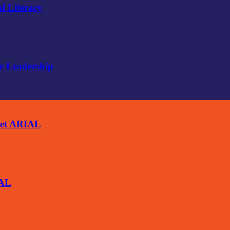
l Literacy
e Leadership
ket ARIAL
IAL