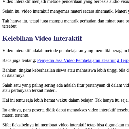
Video interaktif menjadi metode penceritaan yang berbasis audio visua
Selain itu, video interaktif mengemas materi secara sinematik. Mat
Tak hanya itu, tetapi juga mampu menarik perhatian dan minat para pes
tersebut.
Kelebihan Video Interaktif
Video interaktif adalah metode pembelajaran yang memiliki beragam kel
Baca juga tentang:
Penyedia Jasa Video Pembelajaran Elearning Terp
Bahkan, tingkat keberhasilan siswa atau mahasiswa lebih tinggi bila 
di dalamnya.
Salah satu yang paling sering ada adalah fitur pertanyaan di dalam v
atau pertanyaan terkait materi.
Hal ini tentu saja lebih hemat waktu dalam belajar. Tak hanya itu saj
Itu artinya, para peserta didik dapat mengakses video interaktif ter
materi tertentu.
Sifat fleksibelnya ini membuat video interaktif tetap bisa digunaka