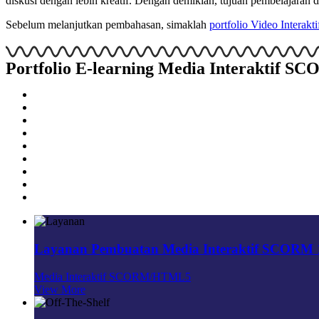
diskusi dengan lebih kreatif. Dengan demikian, tujuan pembelajaran
Sebelum melanjutkan pembahasan, simaklah
portfolio Video Interakt
Portfolio E-learning Media Interaktif 
Layanan Pembuatan Media Interaktif SCORM
Media Interaktif SCORM/HTML5
View More