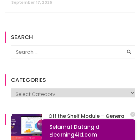
September 17, 2025
SEARCH
CATEGORIES
Off the Shelf Module – General
Financial Literacy
Selamat Datang di
Free
Elearning4id.com