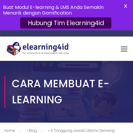
X
Buat Modul E-learning & LMS Anda Semakin
Menarik dengan Gamification
Hubungi Tim Elearning4id
CARA MEMBUAT E-
LEARNING
Home
»
Blog
»
5 Tanggung Jawab Utama Seorang