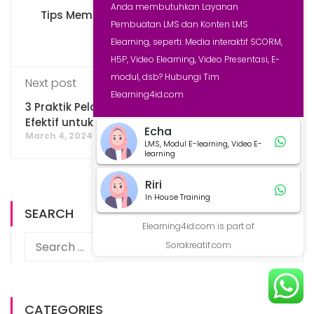
Anda membutuhkan Layanan
Tips Membuat Pembelajaran E Learning Lebih
Pembuatan LMS dan Konten LMS
Efektif
Elearning, seperti: Media interaktif SCORM,
March 3, 2024
H5P, Video Elearning, Video Presentasi, E-
modul, dsb? Hubungi Tim
Next post
Elearning4id.com
3 Praktik Pelatihan Moodle E Learning yang
Efektif untuk Karyawan
Echa
March 4, 2024
LMS, Modul E-learning, Video E-
learning
Riri
In House Training
SEARCH
Elearning4id.com is part of
Sorakreatif.com
CATEGORIES