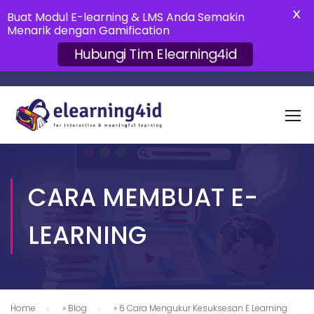
X
Buat Modul E-learning & LMS Anda Semakin
Menarik dengan Gamification
Hubungi Tim Elearning4id
CARA MEMBUAT E-
LEARNING
Home
»
Blog
»
6 Cara Mengukur Kesuksesan E Learning