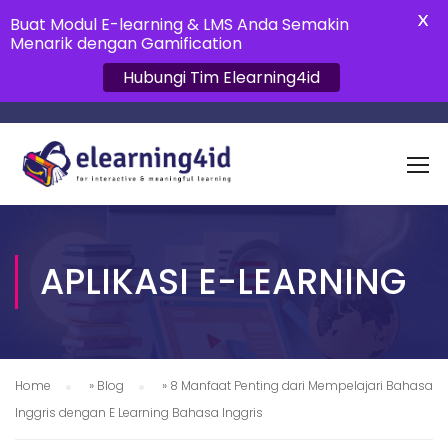
X
Buat Modul E-learning & LMS Anda Semakin
Menarik dengan Gamification
Hubungi Tim Elearning4id
APLIKASI E-LEARNING
Home
»
Blog
»
8 Manfaat Penting dari Mempelajari Bahasa
Inggris dengan E Learning Bahasa Inggris