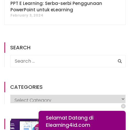
PPT E Learning: Serba-serbi Penggunaan
PowerPoint untuk eLearning
February 3, 2024
SEARCH
CATEGORIES
Selamat Datang di
Off the Shelf Module – General
Elearning4id.com
Financial Literacy