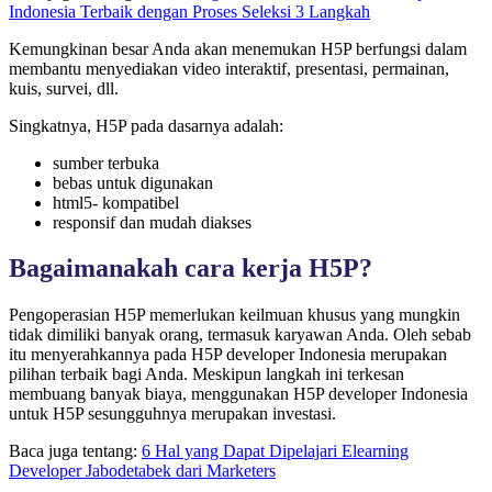
Indonesia Terbaik dengan Proses Seleksi 3 Langkah
Kemungkinan besar Anda akan menemukan H5P berfungsi dalam
membantu menyediakan video interaktif, presentasi, permainan,
kuis, survei, dll.
Singkatnya, H5P pada dasarnya adalah:
sumber terbuka
bebas untuk digunakan
html5- kompatibel
responsif dan mudah diakses
Bagaimanakah cara kerja H5P?
Pengoperasian H5P memerlukan keilmuan khusus yang mungkin
tidak dimiliki banyak orang, termasuk karyawan Anda. Oleh sebab
itu menyerahkannya pada H5P developer Indonesia merupakan
pilihan terbaik bagi Anda. Meskipun langkah ini terkesan
membuang banyak biaya, menggunakan H5P developer Indonesia
untuk H5P sesungguhnya merupakan investasi.
Baca juga tentang:
6 Hal yang Dapat Dipelajari Elearning
Developer Jabodetabek dari Marketers