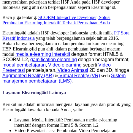
menyerahkan pekerjaan terkiat H5P Anda pada H5P developer
Indonesia yang ahli dan berpengalaman seperti Elearning4id.
Baca juga tentang:
SCORM Interactive Developer, Solusi
Pembuatan Elearning Interaktif Terbaik Perusahaan Anda
Elearning4id adalah H5P developer Indonesia terbaik
milik
PT Sora
Kreatif Indonesia
yang telah berpengalaman sejak tahun 2016.
Bukan hanya berpengalaman dalam pembuatan konten elearning
H5P, Elearning4id pun ahli dalam pembuatan berbagai macam
modul
media e-learning interaktif
dengan format
HTML5
&
SCORM 1.2,
gamification elearning
dengan beragam format,
modul pembelajaran
,
Video elearning
seperti
Video
Presentasi
pembelajaran,
Video Animasi
2D dan 3D, hingga
Augmented Reality (AR)
&
Virtual Reality (VR)
serta
Sistem
manajemen pembelajaran (LMS)
.
Layanan Elearning4id Lainnya
Berikut ini adalah informasi mengenai layanan jasa dan produk yang
Elearning4id tawarkan kepada Anda, yaitu:
Layanan Media Interaktif: Pembuatan media e-learning
interaktif dengan format Html 5 & Scorm 1.2
Video Presentasi: Jasa Pembuatan Video Pembelajaran