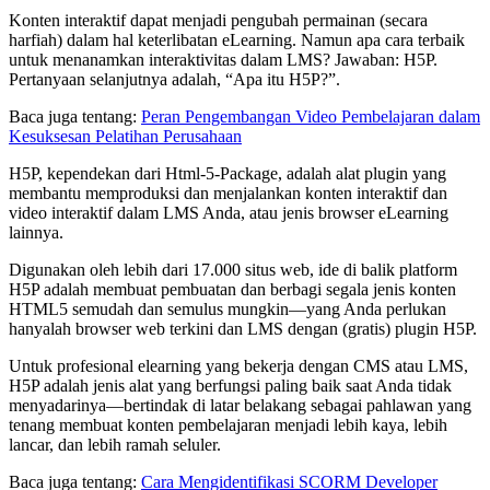
Konten interaktif dapat menjadi pengubah permainan (secara
harfiah) dalam hal keterlibatan eLearning. Namun apa cara terbaik
untuk menanamkan interaktivitas dalam LMS? Jawaban: H5P.
Pertanyaan selanjutnya adalah, “Apa itu H5P?”.
Baca juga tentang:
Peran Pengembangan Video Pembelajaran dalam
Kesuksesan Pelatihan Perusahaan
H5P, kependekan dari Html-5-Package, adalah alat plugin yang
membantu memproduksi dan menjalankan konten interaktif dan
video interaktif dalam LMS Anda, atau jenis browser eLearning
lainnya.
Digunakan oleh lebih dari 17.000 situs web, ide di balik platform
H5P adalah membuat pembuatan dan berbagi segala jenis konten
HTML5 semudah dan semulus mungkin—yang Anda perlukan
hanyalah browser web terkini dan LMS dengan (gratis) plugin H5P.
Untuk profesional elearning yang bekerja dengan CMS atau LMS,
H5P adalah jenis alat yang berfungsi paling baik saat Anda tidak
menyadarinya—bertindak di latar belakang sebagai pahlawan yang
tenang membuat konten pembelajaran menjadi lebih kaya, lebih
lancar, dan lebih ramah seluler.
Baca juga tentang:
Cara Mengidentifikasi SCORM Developer