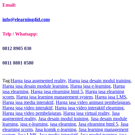
Email:
info@elearning4id.com
Telp / Whatsapp:
0812 8905 030
0811 8881 0580
Tag:
Harga jasa augmented reality
,
Harga jasa desain modul training
,
Harga jasa desain module learning
,
Harga jasa e-learning
,
Harga
jasa elearning
,
Harga jasa elearning html 5
,
Harga jasa elearning
scorm
,
Harga jasa learning management system
,
Harga jasa LMS
,
Harga jasa media interaktif
,
Harga jasa video animasi pembelajaran
,
Harga jasa video interaktif
,
Harga jasa video interaktif elearning
,
Harga jasa video pembelajaran
,
Harga jasa virtual reality
,
Jasa
augmented reality
,
Jasa desain modul training
,
Jasa desain module
learning
,
jasa e-learning
,
jasa elearning
,
Jasa elearning html 5
,
Jasa
elearning scorm
,
Jasa komik e-learning
,
Jasa learning management
system
,
Jasa LMS
,
Jasa media interaktif
,
Jasa modul training
,
jasa