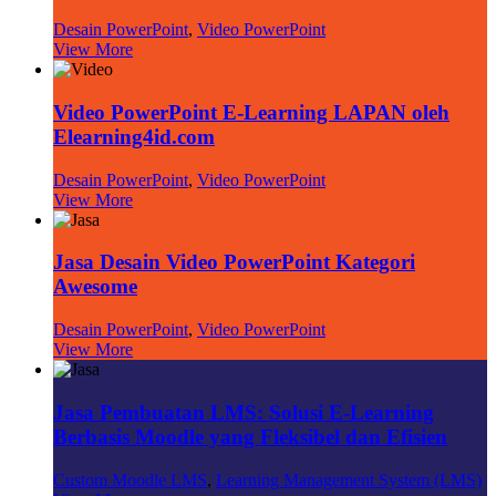
Desain PowerPoint
,
Video PowerPoint
View More
Video PowerPoint E-Learning LAPAN oleh
Elearning4id.com
Desain PowerPoint
,
Video PowerPoint
View More
Jasa Desain Video PowerPoint Kategori
Awesome
Desain PowerPoint
,
Video PowerPoint
View More
Jasa Pembuatan LMS: Solusi E-Learning
Berbasis Moodle yang Fleksibel dan Efisien
Custom Moodle LMS
,
Learning Management System (LMS)