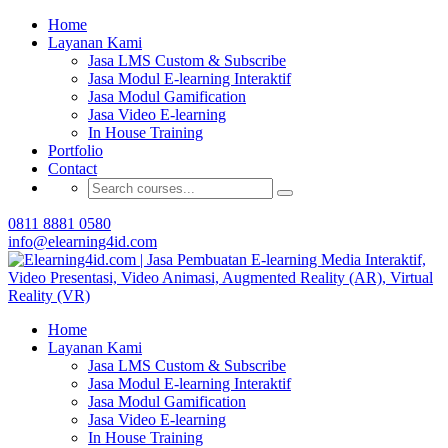
Buat Modul E-learning & LMS Anda Semakin
Home
Menarik dengan Gamification
Layanan Kami
Jasa LMS Custom & Subscribe
Hubungi Tim Elearning4id
Jasa Modul E-learning Interaktif
Jasa Modul Gamification
Jasa Video E-learning
In House Training
Portfolio
Contact
0811 8881 0580
info@elearning4id.com
Home
Layanan Kami
Jasa LMS Custom & Subscribe
Jasa Modul E-learning Interaktif
Jasa Modul Gamification
Jasa Video E-learning
In House Training