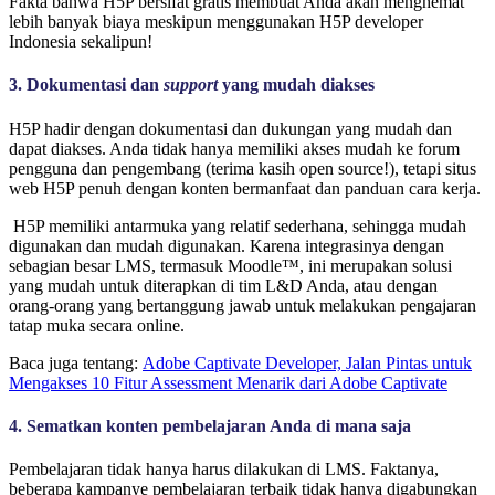
Fakta bahwa H5P bersifat gratis membuat Anda akan menghemat
lebih banyak biaya meskipun menggunakan H5P developer
Indonesia sekalipun!
3. Dokumentasi dan
support
yang mudah diakses
H5P hadir dengan dokumentasi dan dukungan yang mudah dan
dapat diakses. Anda tidak hanya memiliki akses mudah ke forum
pengguna dan pengembang (terima kasih open source!), tetapi situs
web H5P penuh dengan konten bermanfaat dan panduan cara kerja.
H5P memiliki antarmuka yang relatif sederhana, sehingga mudah
digunakan dan mudah digunakan. Karena integrasinya dengan
sebagian besar LMS, termasuk Moodle™, ini merupakan solusi
yang mudah untuk diterapkan di tim L&D Anda, atau dengan
orang-orang yang bertanggung jawab untuk melakukan pengajaran
tatap muka secara online.
Baca juga tentang:
Adobe Captivate Developer, Jalan Pintas untuk
Mengakses 10 Fitur Assessment Menarik dari Adobe Captivate
4. Sematkan konten pembelajaran Anda di mana saja
Pembelajaran tidak hanya harus dilakukan di LMS. Faktanya,
beberapa kampanye pembelajaran terbaik tidak hanya digabungkan