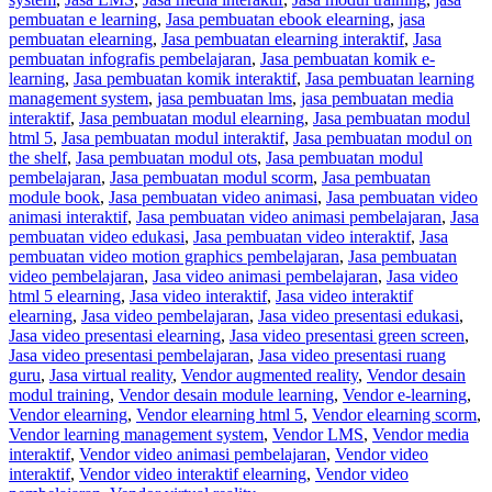
pembuatan e learning
,
Jasa pembuatan ebook elearning
,
jasa
pembuatan elearning
,
Jasa pembuatan elearning interaktif
,
Jasa
pembuatan infografis pembelajaran
,
Jasa pembuatan komik e-
learning
,
Jasa pembuatan komik interaktif
,
Jasa pembuatan learning
management system
,
jasa pembuatan lms
,
jasa pembuatan media
interaktif
,
Jasa pembuatan modul elearning
,
Jasa pembuatan modul
html 5
,
Jasa pembuatan modul interaktif
,
Jasa pembuatan modul on
the shelf
,
Jasa pembuatan modul ots
,
Jasa pembuatan modul
pembelajaran
,
Jasa pembuatan modul scorm
,
Jasa pembuatan
module book
,
Jasa pembuatan video animasi
,
Jasa pembuatan video
animasi interaktif
,
Jasa pembuatan video animasi pembelajaran
,
Jasa
pembuatan video edukasi
,
Jasa pembuatan video interaktif
,
Jasa
pembuatan video motion graphics pembelajaran
,
Jasa pembuatan
video pembelajaran
,
Jasa video animasi pembelajaran
,
Jasa video
html 5 elearning
,
Jasa video interaktif
,
Jasa video interaktif
elearning
,
Jasa video pembelajaran
,
Jasa video presentasi edukasi
,
Jasa video presentasi elearning
,
Jasa video presentasi green screen
,
Jasa video presentasi pembelajaran
,
Jasa video presentasi ruang
guru
,
Jasa virtual reality
,
Vendor augmented reality
,
Vendor desain
modul training
,
Vendor desain module learning
,
Vendor e-learning
,
Vendor elearning
,
Vendor elearning html 5
,
Vendor elearning scorm
,
Vendor learning management system
,
Vendor LMS
,
Vendor media
interaktif
,
Vendor video animasi pembelajaran
,
Vendor video
interaktif
,
Vendor video interaktif elearning
,
Vendor video