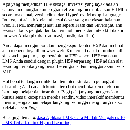
Apa yang menjadikan H5P sebagai investasi yang layak adalah
caranya memungkinkan program eLearning memanfaatkan HTML5
secara maksimal, versi kelima dari HyperText Markup Language.
Intinya, ini adalah kode universal dasar yang mendasari halaman
web. HTML menyaingi alat lain seperti Flash dan Silverlight, ahli
teknis di balik pengaktifan konten multimedia dan interaktif dalam
browser Anda (pikirkan: animasi, musik, dan film).
Anda dapat mengimpor atau mengekspor konten H5P dan melihat
atau mengeditnya di browser web. Konten ini dapat diproduksi di
situs web apa pun yang mendukung H5P seperti H5P.com atau
LMS Anda sendiri dengan plugin H5P terpasang. H5P adalah alat
teknologi terbuka yang benar-benar gratis dan menggunakan lisensi
MIT.
Hal hebat tentang memiliki konten interaktif dalam perangkat
eLearning Anda adalah konten tersebut membuka kemungkinan
baru bagi pelajar dan instruktur. Bagi pelajar yang mengerjakan
kursus sesuai kecepatan mereka sendiri, video interaktif membantu
meniru pengalaman belajar langsung, sehingga mengurangi risiko
kelelahan
scrolling
.
Baca juga tentang:
Jasa Aplikasi LMS, Cara Mudah Mengakses 10
LMS Terbaik untuk Hybrid Learning