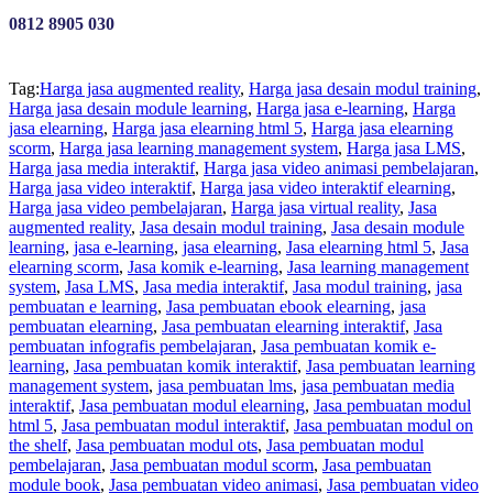
0812 8905 030
Tag:
Harga jasa augmented reality
,
Harga jasa desain modul training
,
Harga jasa desain module learning
,
Harga jasa e-learning
,
Harga
jasa elearning
,
Harga jasa elearning html 5
,
Harga jasa elearning
scorm
,
Harga jasa learning management system
,
Harga jasa LMS
,
Harga jasa media interaktif
,
Harga jasa video animasi pembelajaran
,
Harga jasa video interaktif
,
Harga jasa video interaktif elearning
,
Harga jasa video pembelajaran
,
Harga jasa virtual reality
,
Jasa
augmented reality
,
Jasa desain modul training
,
Jasa desain module
learning
,
jasa e-learning
,
jasa elearning
,
Jasa elearning html 5
,
Jasa
elearning scorm
,
Jasa komik e-learning
,
Jasa learning management
system
,
Jasa LMS
,
Jasa media interaktif
,
Jasa modul training
,
jasa
pembuatan e learning
,
Jasa pembuatan ebook elearning
,
jasa
pembuatan elearning
,
Jasa pembuatan elearning interaktif
,
Jasa
pembuatan infografis pembelajaran
,
Jasa pembuatan komik e-
learning
,
Jasa pembuatan komik interaktif
,
Jasa pembuatan learning
management system
,
jasa pembuatan lms
,
jasa pembuatan media
interaktif
,
Jasa pembuatan modul elearning
,
Jasa pembuatan modul
html 5
,
Jasa pembuatan modul interaktif
,
Jasa pembuatan modul on
the shelf
,
Jasa pembuatan modul ots
,
Jasa pembuatan modul
pembelajaran
,
Jasa pembuatan modul scorm
,
Jasa pembuatan
module book
,
Jasa pembuatan video animasi
,
Jasa pembuatan video