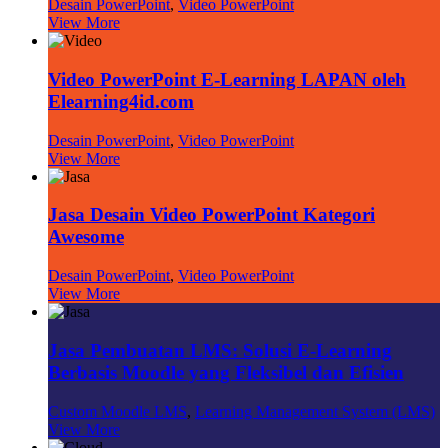
Desain PowerPoint
,
Video PowerPoint
View More
Video PowerPoint E-Learning LAPAN oleh
Elearning4id.com
Desain PowerPoint
,
Video PowerPoint
View More
Jasa Desain Video PowerPoint Kategori
Awesome
Desain PowerPoint
,
Video PowerPoint
View More
Jasa Pembuatan LMS: Solusi E-Learning
Berbasis Moodle yang Fleksibel dan Efisien
Custom Moodle LMS
,
Learning Management System (LMS)
View More