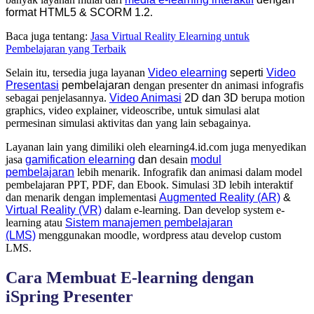
format
HTML5
&
SCORM 1.2
.
Baca juga tentang:
Jasa Virtual Reality Elearning untuk
Pembelajaran yang Terbaik
Selain itu, tersedia juga layanan
Video elearning
seperti
Video
Presentasi
pembelajaran
dengan presenter dn animasi infografis
sebagai penjelasannya.
Video Animasi
2D dan 3D
berupa motion
graphics, video explainer, videoscribe, untuk simulasi alat
permesinan simulasi aktivitas dan yang lain sebagainya
.
Layanan lain yang dimiliki oleh elearning4.id.com juga menyedikan
jasa
gamification elearning
dan
desain
modul
pembelajaran
lebih menarik. Infografik dan animasi dalam model
pembelajaran PPT, PDF, dan Ebook. Simulasi 3D lebih interaktif
dan menarik dengan implementasi
Augmented Reality (AR)
&
Virtual Reality (VR)
dalam e-learning. Dan develop system e-
learning atau
Sistem manajemen pembelajaran
(LMS)
menggunakan moodle, wordpress atau develop custom
LMS.
Cara Membuat E-learning dengan
iSpring Presenter