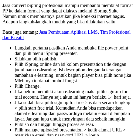
Jasa convert iSpring profesional mampu membantu membuat format
PP ke dalam format yang dapat diakses melalui iSpring Suite.
Namun untuk membuatnya pastikan jika koneksi internet bagus.
Adapun langkah-langkah mudah yang bisa dilakukan yaitu:
Baca juga tentang:
Jasa Pembuatan Aplikasi LMS, Tim Profesional
dan Kreatif
Langkah pertama pastikan Anda membuka file power point
dan pilih menu iSpring presenter.
Silahkan pilih publish.
Pilih iSpring online dan isi kolom presentation title dengan
judul nama e-learning. Isi description dengan keterangan
tambahan e-learning, untuk bagian player bisa pilih none jika
MMI nya terdapat tombol fungsi.
Pilih Change.
Jika belum memiliki akun e-learning maka pilih sign-up for
trial account. Hanya saja akun ini hanya berlaku 14 hari saja.
Jika sudah bisa pilih sign up for free > is data secara lengkap
> pilih start free trial. Kemudian Anda bisa mendapatkan
alamat e-learning dan passwordnya melalui email d tampilan
layar. Jangan lupa untuk menyimpan data sebaik mungkin.
Publish dan tunggu hingga proses selesai.
Pilih manage uploaded presentation > ketik alamat URL >
masukkan email dan password URL > login.