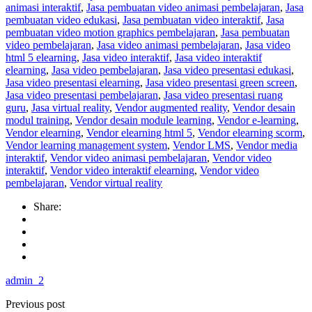
animasi interaktif
,
Jasa pembuatan video animasi pembelajaran
,
Jasa
pembuatan video edukasi
,
Jasa pembuatan video interaktif
,
Jasa
pembuatan video motion graphics pembelajaran
,
Jasa pembuatan
video pembelajaran
,
Jasa video animasi pembelajaran
,
Jasa video
html 5 elearning
,
Jasa video interaktif
,
Jasa video interaktif
elearning
,
Jasa video pembelajaran
,
Jasa video presentasi edukasi
,
Jasa video presentasi elearning
,
Jasa video presentasi green screen
,
Jasa video presentasi pembelajaran
,
Jasa video presentasi ruang
guru
,
Jasa virtual reality
,
Vendor augmented reality
,
Vendor desain
modul training
,
Vendor desain module learning
,
Vendor e-learning
,
Vendor elearning
,
Vendor elearning html 5
,
Vendor elearning scorm
,
Vendor learning management system
,
Vendor LMS
,
Vendor media
interaktif
,
Vendor video animasi pembelajaran
,
Vendor video
interaktif
,
Vendor video interaktif elearning
,
Vendor video
pembelajaran
,
Vendor virtual reality
Share:
admin_2
Previous post