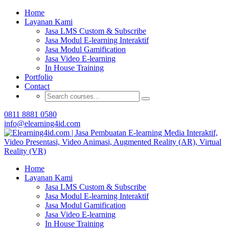
Buat Modul E-learning & LMS Anda Semakin
Home
Menarik dengan Gamification
Layanan Kami
Jasa LMS Custom & Subscribe
Hubungi Tim Elearning4id
Jasa Modul E-learning Interaktif
Jasa Modul Gamification
Jasa Video E-learning
In House Training
Portfolio
Contact
0811 8881 0580
info@elearning4id.com
Home
Layanan Kami
Jasa LMS Custom & Subscribe
Jasa Modul E-learning Interaktif
Jasa Modul Gamification
Jasa Video E-learning
In House Training