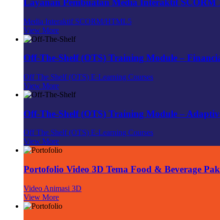
Layanan Pembuatan Media Interaktif SCORM
Media Interaktif SCORM/HTML5
View More
Off-The-Shelf (OTS) Training Module – Financia
Off The Shelf (OTS) E-Learning Courses
View More
Off-The-Shelf (OTS) Training Module – Adaptiv
Off The Shelf (OTS) E-Learning Courses
View More
Portofolio Video 3D Tema Food & Beverage Pa
Video Animasi 3D
View More