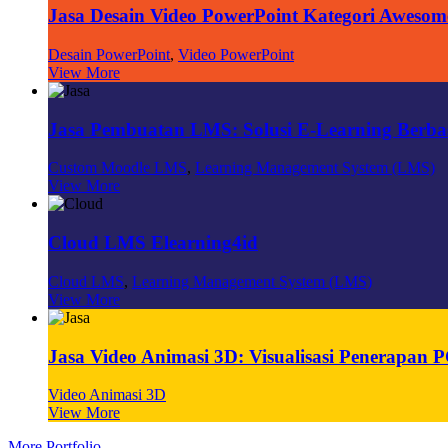
Jasa Desain Video PowerPoint Kategori Awesom
Desain PowerPoint
,
Video PowerPoint
View More
Jasa Pembuatan LMS: Solusi E-Learning Berbasi
Custom Moodle LMS
,
Learning Management System (LMS)
View More
Cloud LMS Elearning4id
Cloud LMS
,
Learning Management System (LMS)
View More
Jasa Video Animasi 3D: Visualisasi Penerapa
Video Animasi 3D
View More
More Portfolio