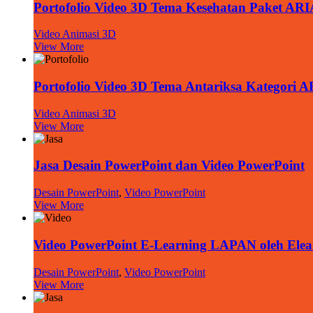
Portofolio Video 3D Tema Kesehatan Paket AR
Video Animasi 3D
View More
Portofolio Video 3D Tema Antariksa Kategori 
Video Animasi 3D
View More
Jasa Desain PowerPoint dan Video PowerPoint
Desain PowerPoint
,
Video PowerPoint
View More
Video PowerPoint E-Learning LAPAN oleh Elea
Desain PowerPoint
,
Video PowerPoint
View More