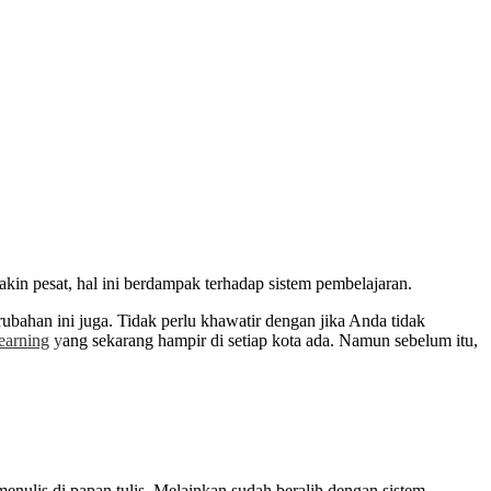
kin pesat, hal ini berdampak terhadap sistem pembelajaran.
ubahan ini juga. Tidak perlu khawatir dengan jika Anda tidak
earning
y
ang sekarang hampir di setiap kota ada. Namun sebelum itu,
enulis di papan tulis. Melainkan sudah beralih dengan sistem