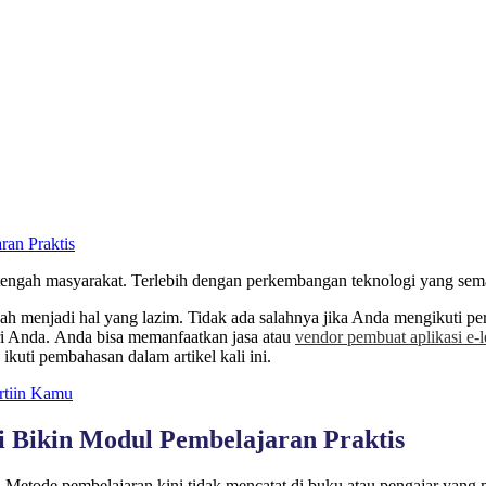
 tengah masyarakat. Terlebih dengan perkembangan teknologi yang sema
dah menjadi hal yang lazim. Tidak ada salahnya jika Anda mengikuti per
ri Anda.
Anda bisa memanfaatkan jasa atau
vendor pembuat aplikasi e-l
ikuti pembahasan dalam artikel kali ini.
rtiin Kamu
i Bikin Modul Pembelajaran Praktis
 Metode pembelajaran kini tidak mencatat di buku atau pengajar yang m