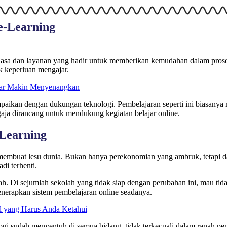
e-Learning
asa dan layanan yang hadir untuk memberikan kemudahan dalam proses 
k keperluan mengajar.
ajar Makin Menyenangkan
paikan dengan dukungan teknologi. Pembelajaran seperti ini biasanya 
aja dirancang untuk mendukung kegiatan belajar online.
-Learning
embuat lesu dunia. Bukan hanya perekonomian yang ambruk, tetapi da
di terhenti.
umah. Di sejumlah sekolah yang tidak siap dengan perubahan ini, mau tid
enerapkan sistem pembelajaran online seadanya.
 yang Harus Anda Ketahui
nologi sudah menyentuh di semua bidang, tidak terkecuali dalam ranah pe