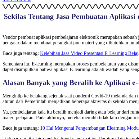
Sekilas Tentang Jasa Pembuatan Aplikasi 
Vendor pembuat aplikasi pembelajaran elektronik merupakan sebuah j
pengajar dalam membuat perangkat pun materi yang dibutuhkan untu
Baca juga tentang:
Kelebihan Jasa Video Presentasi E-Learning Bel
Sementara itu, E-learning merupakan proses pembelajaran yang disam
dapat disimpulkan bahwa aplikasi E-learning adalah wadah yang seng
Alasan Banyak yang Beralih ke Aplikasi e
Mengintip ke belakang sejenak saat pandemi Covid-19 melanda dan m
aturan dari Pemerintah menjadikan beberapa aktivitas di sekolah menja
Ya, pembelajaran kala itu beralih menjadi daring atau belajar dari r
materi pelajaran. Pada akhirnya, mereka memilih tidak lain dengan m
Baca juga tentang:
10 Hal Mengenai Pengembangan Elearning Modul
Terlepas dari itu, bisa melihat trend yang saat ini. Pesatnya laju tek