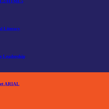
 1.2/HTML5
l Literacy
e Leadership
ket ARIAL