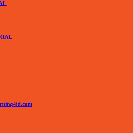
IAL
ARIAL
rning4id.com