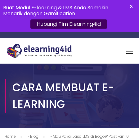
X
Buat Modul E-learning & LMS Anda Semakin
Menarik dengan Gamification
Hubungi Tim Elearning4id
CARA MEMBUAT E-
LEARNING
Home
»
Blog
»
Mau Pakai Jasa LMS di Bogor? Pastikan 10