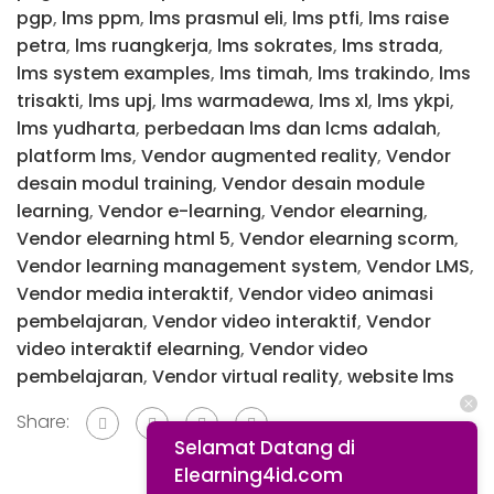
pgp
,
lms ppm
,
lms prasmul eli
,
lms ptfi
,
lms raise
petra
,
lms ruangkerja
,
lms sokrates
,
lms strada
,
lms system examples
,
lms timah
,
lms trakindo
,
lms
trisakti
,
lms upj
,
lms warmadewa
,
lms xl
,
lms ykpi
,
lms yudharta
,
perbedaan lms dan lcms adalah
,
platform lms
,
Vendor augmented reality
,
Vendor
desain modul training
,
Vendor desain module
learning
,
Vendor e-learning
,
Vendor elearning
,
Vendor elearning html 5
,
Vendor elearning scorm
,
Vendor learning management system
,
Vendor LMS
,
Vendor media interaktif
,
Vendor video animasi
pembelajaran
,
Vendor video interaktif
,
Vendor
video interaktif elearning
,
Vendor video
pembelajaran
,
Vendor virtual reality
,
website lms
Share:
Selamat Datang di
Elearning4id.com