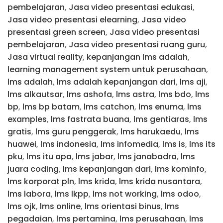
pembelajaran
,
Jasa video presentasi edukasi
,
Jasa video presentasi elearning
,
Jasa video
presentasi green screen
,
Jasa video presentasi
pembelajaran
,
Jasa video presentasi ruang guru
,
Jasa virtual reality
,
kepanjangan lms adalah
,
learning management system untuk perusahaan
,
lms adalah
,
lms adalah kepanjangan dari
,
lms aji
,
lms alkautsar
,
lms ashofa
,
lms astra
,
lms bdo
,
lms
bp
,
lms bp batam
,
lms catchon
,
lms enuma
,
lms
examples
,
lms fastrata buana
,
lms gentiaras
,
lms
gratis
,
lms guru penggerak
,
lms harukaedu
,
lms
huawei
,
lms indonesia
,
lms infomedia
,
lms is
,
lms its
pku
,
lms itu apa
,
lms jabar
,
lms janabadra
,
lms
juara coding
,
lms kepanjangan dari
,
lms kominfo
,
lms korporat pln
,
lms krida
,
lms krida nusantara
,
lms labora
,
lms lkpp
,
lms not working
,
lms odoo
,
lms ojk
,
lms online
,
lms orientasi binus
,
lms
pegadaian
,
lms pertamina
,
lms perusahaan
,
lms