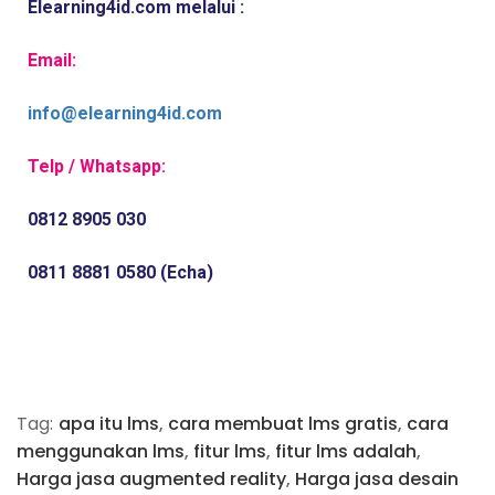
Elearning4id.com melalui :
Email:
info@elearning4id.com
Telp / Whatsapp:
0812 8905 030
0811 8881 0580 (Echa)
Tag:
apa itu lms
,
cara membuat lms gratis
,
cara
menggunakan lms
,
fitur lms
,
fitur lms adalah
,
Harga jasa augmented reality
,
Harga jasa desain