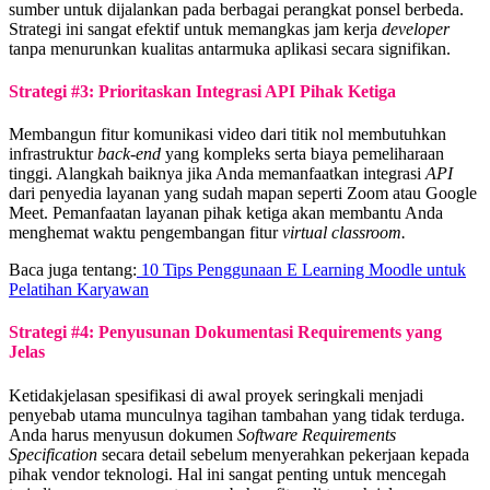
sumber untuk dijalankan pada berbagai perangkat ponsel berbeda.
Strategi ini sangat efektif untuk memangkas jam kerja
developer
tanpa menurunkan kualitas antarmuka aplikasi secara signifikan.
Strategi #3: Prioritaskan Integrasi API Pihak Ketiga
Membangun fitur komunikasi video dari titik nol membutuhkan
infrastruktur
back-end
yang kompleks serta biaya pemeliharaan
tinggi. Alangkah baiknya jika Anda memanfaatkan integrasi
API
dari penyedia layanan yang sudah mapan seperti Zoom atau Google
Meet. Pemanfaatan layanan pihak ketiga akan membantu Anda
menghemat waktu pengembangan fitur
virtual classroom.
Baca juga tentang:
10 Tips Penggunaan E Learning Moodle untuk
Pelatihan Karyawan
Strategi #4: Penyusunan Dokumentasi Requirements yang
Jelas
Ketidakjelasan spesifikasi di awal proyek seringkali menjadi
penyebab utama munculnya tagihan tambahan yang tidak terduga.
Anda harus menyusun dokumen
Software Requirements
Specification
secara detail sebelum menyerahkan pekerjaan kepada
pihak vendor teknologi. Hal ini sangat penting untuk mencegah