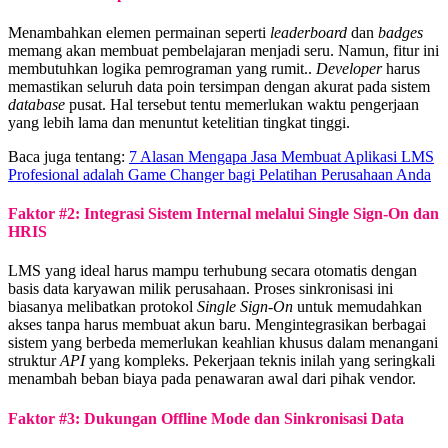
Menambahkan elemen permainan seperti
leaderboard
dan
badges
memang akan membuat pembelajaran menjadi seru. Namun, fitur ini
membutuhkan logika pemrograman yang rumit..
Developer
harus
memastikan seluruh data poin tersimpan dengan akurat pada sistem
database
pusat. Hal tersebut tentu memerlukan waktu pengerjaan
yang lebih lama dan menuntut ketelitian tingkat tinggi.
Baca juga tentang:
7 Alasan Mengapa Jasa Membuat Aplikasi LMS
Profesional adalah Game Changer bagi Pelatihan Perusahaan Anda
Faktor #2: Integrasi Sistem Internal melalui Single Sign-On dan
HRIS
LMS yang ideal harus mampu terhubung secara otomatis dengan
basis data karyawan milik perusahaan. Proses sinkronisasi ini
biasanya melibatkan protokol
Single Sign-On
untuk memudahkan
akses tanpa harus membuat akun baru. Mengintegrasikan berbagai
sistem yang berbeda memerlukan keahlian khusus dalam menangani
struktur
API
yang kompleks. Pekerjaan teknis inilah yang seringkali
menambah beban biaya pada penawaran awal dari pihak vendor.
Faktor #3: Dukungan Offline Mode dan Sinkronisasi Data