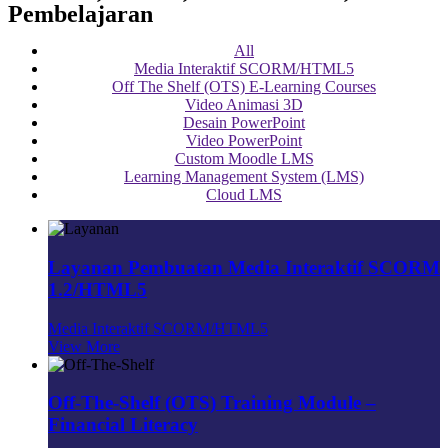
Pembelajaran
All
Media Interaktif SCORM/HTML5
Off The Shelf (OTS) E-Learning Courses
Video Animasi 3D
Desain PowerPoint
Video PowerPoint
Custom Moodle LMS
Learning Management System (LMS)
Cloud LMS
Layanan Pembuatan Media Interaktif SCORM
1.2/HTML5
Media Interaktif SCORM/HTML5
View More
Off-The-Shelf (OTS) Training Module –
Financial Literacy