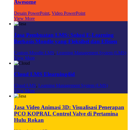
Awesome
Desain PowerPoint
,
Video PowerPoint
View More
Jasa Pembuatan LMS: Solusi E-Learning
Berbasis Moodle yang Fleksibel dan Efisien
Custom Moodle LMS
,
Learning Management System (LMS)
View More
Cloud LMS Elearning4id
Cloud LMS
,
Learning Management System (LMS)
View More
Jasa Video Animasi 3D: Visualisasi Penerapan
PCO KOPRAL Control Valve di Pertamina
Hulu Rokan