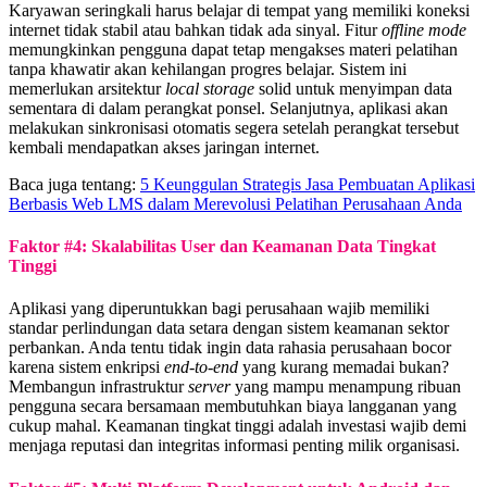
Karyawan seringkali harus belajar di tempat yang memiliki koneksi
internet tidak stabil atau bahkan tidak ada sinyal. Fitur
offline mode
memungkinkan pengguna dapat tetap mengakses materi pelatihan
tanpa khawatir akan kehilangan progres belajar. Sistem ini
memerlukan arsitektur
local storage
solid untuk menyimpan data
sementara di dalam perangkat ponsel. Selanjutnya, aplikasi akan
melakukan sinkronisasi otomatis segera setelah perangkat tersebut
kembali mendapatkan akses jaringan internet.
Baca juga tentang:
5 Keunggulan Strategis Jasa Pembuatan Aplikasi
Berbasis Web LMS dalam Merevolusi Pelatihan Perusahaan Anda
Faktor #4: Skalabilitas User dan Keamanan Data Tingkat
Tinggi
Aplikasi yang diperuntukkan bagi perusahaan wajib memiliki
standar perlindungan data setara dengan sistem keamanan sektor
perbankan. Anda tentu tidak ingin data rahasia perusahaan bocor
karena sistem enkripsi
end-to-end
yang kurang memadai bukan?
Membangun infrastruktur
server
yang mampu menampung ribuan
pengguna secara bersamaan membutuhkan biaya langganan yang
cukup mahal. Keamanan tingkat tinggi adalah investasi wajib demi
menjaga reputasi dan integritas informasi penting milik organisasi.