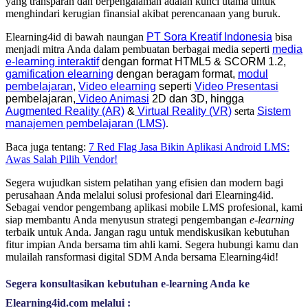
yang transparan dan berpengalaman adalah kunci utama untuk
menghindari kerugian finansial akibat perencanaan yang buruk.
Elearning4id di bawah naungan
PT Sora Kreatif Indonesia
bisa
menjadi mitra Anda dalam pembuatan berbagai media seperti
media
e-learning interaktif
dengan format
HTML5
&
SCORM 1.2,
gamification elearning
dengan beragam format,
modul
pembelajaran
,
Video elearning
seperti
Video Presentasi
pembelajaran,
Video Animasi
2D dan 3D, hingga
Augmented Reality (AR)
&
Virtual Reality (VR)
serta
Sistem
manajemen pembelajaran (LMS)
.
Baca juga tentang:
7 Red Flag Jasa Bikin Aplikasi Android LMS:
Awas Salah Pilih Vendor!
Segera wujudkan sistem pelatihan yang efisien dan modern bagi
perusahaan Anda melalui solusi profesional dari Elearning4id.
Sebagai vendor pengembang aplikasi mobile LMS profesional, kami
siap membantu Anda menyusun strategi pengembangan
e-learning
terbaik untuk Anda. Jangan ragu untuk mendiskusikan kebutuhan
fitur impian Anda bersama tim ahli kami. Segera hubungi kamu dan
mulailah ransformasi digital SDM Anda bersama Elearning4id!
Segera konsultasikan kebutuhan e-learning Anda ke 
Elearning4id.com melalui :