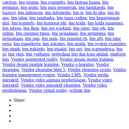
catchon
,
lms enuma
,
lms examples
,
lms fastrata buana
,
lms
gentiaras
,
lms gratis
,
lms guru penggerak
,
lms harukaedu
,
lms
huawei
,
lms indonesia
,
lms infomedia
,
lms is
,
lms its pku
,
lms itu
apa
,
lms jabar
,
lms janabadra
,
lms juara coding
,
lms kepanjangan
dari
,
lms kominfo
,
lms korporat pln
,
lms krida
,
lms krida nusantara
,
lms labora
,
lms lkpp
,
lms not working
,
lms odoo
,
lms ojk
,
lms
online
,
lms orientasi binus
,
lms pegadaian
,
lms pertamina
,
lms
perusahaan
,
lms pgp
,
lms ppm
,
lms prasmul eli
,
lms ptfi
,
lms raise
petra
,
lms ruangkerja
,
lms sokrates
,
lms strada
,
lms system examples
,
lms timah
,
lms trakindo
,
lms trisakti
,
lms upj
,
lms warmadewa
,
lms
xl
,
lms ykpi
,
lms yudharta
,
perbedaan lms dan lcms adalah
,
platform
lms
,
Vendor augmented reality
,
Vendor desain modul training
,
Vendor desain module learning
,
Vendor e-learning
,
Vendor
elearning
,
Vendor elearning html 5
,
Vendor elearning scorm
,
Vendor
learning management system
,
Vendor LMS
,
Vendor media
interaktif
,
Vendor video animasi pembelajaran
,
Vendor video
interaktif
,
Vendor video interaktif elearning
,
Vendor video
pembelajaran
,
Vendor virtual reality
,
website lms
Share: