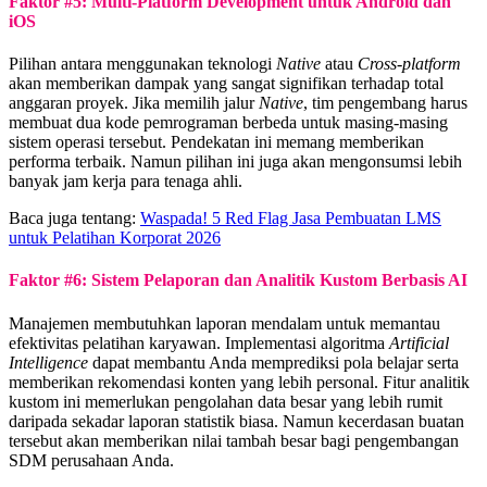
Faktor #5: Multi-Platform Development untuk Android dan
iOS
Pilihan antara menggunakan teknologi
Native
atau
Cross-platform
akan memberikan dampak yang sangat signifikan terhadap total
anggaran proyek. Jika memilih jalur
Native
, tim pengembang harus
membuat dua kode pemrograman berbeda untuk masing-masing
sistem operasi tersebut. Pendekatan ini memang memberikan
performa terbaik. Namun pilihan ini juga akan mengonsumsi lebih
banyak jam kerja para tenaga ahli.
Baca juga tentang:
Waspada! 5 Red Flag Jasa Pembuatan LMS
untuk Pelatihan Korporat 2026
Faktor #6: Sistem Pelaporan dan Analitik Kustom Berbasis AI
Manajemen membutuhkan laporan mendalam untuk memantau
efektivitas pelatihan karyawan. Implementasi algoritma
Artificial
Intelligence
dapat membantu Anda memprediksi pola belajar serta
memberikan rekomendasi konten yang lebih personal. Fitur analitik
kustom ini memerlukan pengolahan data besar yang lebih rumit
daripada sekadar laporan statistik biasa. Namun kecerdasan buatan
tersebut akan memberikan nilai tambah besar bagi pengembangan
SDM perusahaan Anda.