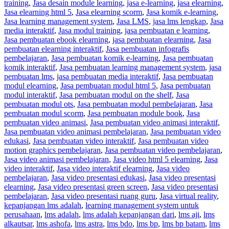
training
,
Jasa desain module learning
,
jasa e-learning
,
jasa elearning
,
Jasa elearning html 5
,
Jasa elearning scorm
,
Jasa komik e-learning
,
Jasa learning management system
,
Jasa LMS
,
jasa lms lengkap
,
Jasa
media interaktif
,
Jasa modul training
,
jasa pembuatan e learning
,
Jasa pembuatan ebook elearning
,
jasa pembuatan elearning
,
Jasa
pembuatan elearning interaktif
,
Jasa pembuatan infografis
pembelajaran
,
Jasa pembuatan komik e-learning
,
Jasa pembuatan
komik interaktif
,
Jasa pembuatan learning management system
,
jasa
pembuatan lms
,
jasa pembuatan media interaktif
,
Jasa pembuatan
modul elearning
,
Jasa pembuatan modul html 5
,
Jasa pembuatan
modul interaktif
,
Jasa pembuatan modul on the shelf
,
Jasa
pembuatan modul ots
,
Jasa pembuatan modul pembelajaran
,
Jasa
pembuatan modul scorm
,
Jasa pembuatan module book
,
Jasa
pembuatan video animasi
,
Jasa pembuatan video animasi interaktif
,
Jasa pembuatan video animasi pembelajaran
,
Jasa pembuatan video
edukasi
,
Jasa pembuatan video interaktif
,
Jasa pembuatan video
motion graphics pembelajaran
,
Jasa pembuatan video pembelajaran
,
Jasa video animasi pembelajaran
,
Jasa video html 5 elearning
,
Jasa
video interaktif
,
Jasa video interaktif elearning
,
Jasa video
pembelajaran
,
Jasa video presentasi edukasi
,
Jasa video presentasi
elearning
,
Jasa video presentasi green screen
,
Jasa video presentasi
pembelajaran
,
Jasa video presentasi ruang guru
,
Jasa virtual reality
,
kepanjangan lms adalah
,
learning management system untuk
perusahaan
,
lms adalah
,
lms adalah kepanjangan dari
,
lms aji
,
lms
alkautsar
,
lms ashofa
,
lms astra
,
lms bdo
,
lms bp
,
lms bp batam
,
lms