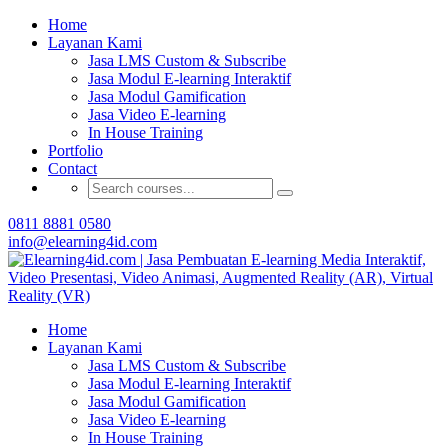
Buat Modul E-learning & LMS Anda Semakin
Home
Menarik dengan Gamification
Layanan Kami
Jasa LMS Custom & Subscribe
Hubungi Tim Elearning4id
Jasa Modul E-learning Interaktif
Jasa Modul Gamification
Jasa Video E-learning
In House Training
Portfolio
Contact
0811 8881 0580
info@elearning4id.com
Home
Layanan Kami
Jasa LMS Custom & Subscribe
Jasa Modul E-learning Interaktif
Jasa Modul Gamification
Jasa Video E-learning
In House Training