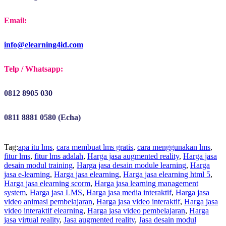
Email:
info@elearning4id.com
Telp / Whatsapp:
0812 8905 030
0811 8881 0580 (Echa)
Tag:
apa itu lms
,
cara membuat lms gratis
,
cara menggunakan lms
,
fitur lms
,
fitur lms adalah
,
Harga jasa augmented reality
,
Harga jasa
desain modul training
,
Harga jasa desain module learning
,
Harga
jasa e-learning
,
Harga jasa elearning
,
Harga jasa elearning html 5
,
Harga jasa elearning scorm
,
Harga jasa learning management
system
,
Harga jasa LMS
,
Harga jasa media interaktif
,
Harga jasa
video animasi pembelajaran
,
Harga jasa video interaktif
,
Harga jasa
video interaktif elearning
,
Harga jasa video pembelajaran
,
Harga
jasa virtual reality
,
Jasa augmented reality
,
Jasa desain modul