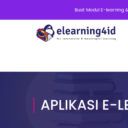
0811 8881 0580
info@elearning4id
Buat Modul E-learning 
APLIKASI E-