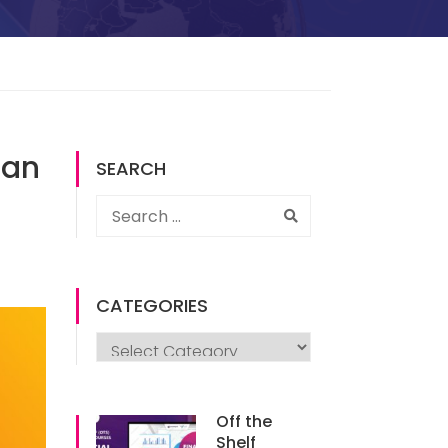
han
SEARCH
CATEGORIES
Off the
Shelf