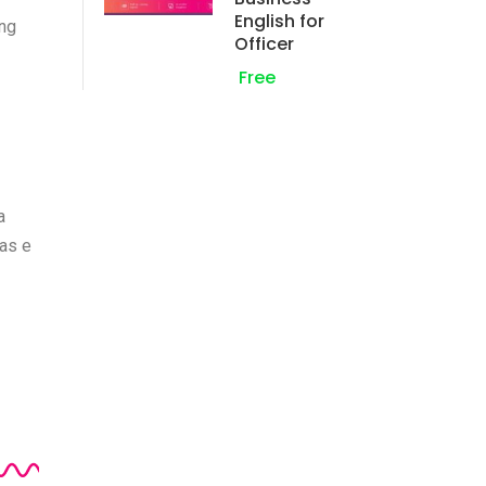
English for
ng
Officer
Free
a
tas e