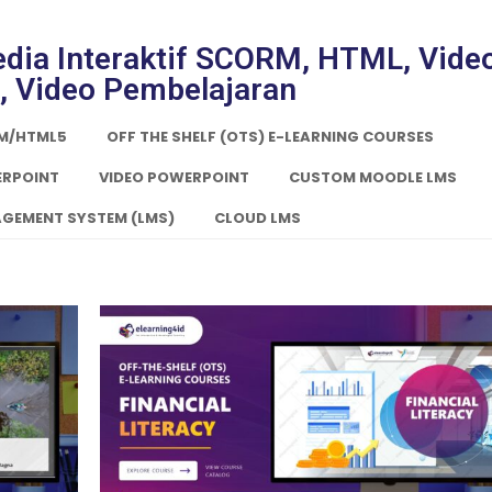
Media Interaktif SCORM, HTML, Vide
, Video Pembelajaran
RM/HTML5
OFF THE SHELF (OTS) E-LEARNING COURSES
ERPOINT
VIDEO POWERPOINT
CUSTOM MOODLE LMS
GEMENT SYSTEM (LMS)
CLOUD LMS