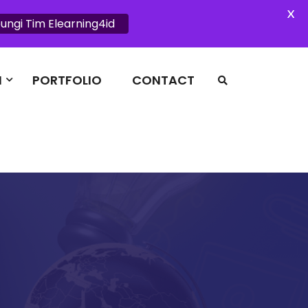
X
ngi Tim Elearning4id
I
PORTFOLIO
CONTACT