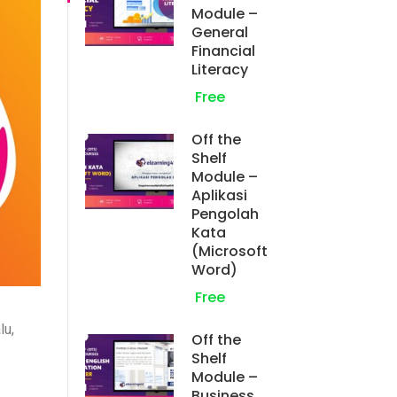
Module –
General
Financial
Literacy
Free
Off the
Shelf
Module –
Aplikasi
Pengolah
Kata
(Microsoft
Word)
Free
lu,
Off the
Shelf
Module –
Business