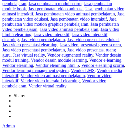
pembelajaran
,
Jasa pembuatan modul scorm
,
Jasa pembuatan
module book
,
Jasa pembuatan video animasi
,
Jasa pembuatan video
animasi interaktif
,
Jasa pembuatan video animasi pembelajaran
,
Jasa
pembuatan video edukasi
,
Jasa pembuatan video interaktif
,
Jasa
pembuatan video motion graphics pembelajaran
,
Jasa pembuatan
video pembelajaran
,
Jasa video animasi pembelajaran
,
Jasa video
html 5 elearning
,
Jasa video interaktif
,
Jasa video interaktif
elearning
,
Jasa video pembelajaran
,
Jasa video presentasi edukasi
,
Jasa video presentasi elearning
,
Jasa video presentasi green screen
,
Jasa video presentasi pembelajaran
,
Jasa video presentasi ruang
guru
,
Jasa virtual reality
,
Vendor augmented reality
,
Vendor desain
modul training
,
Vendor desain module learning
,
Vendor e-learning
,
Vendor elearning
,
Vendor elearning html 5
,
Vendor elearning scorm
,
Vendor learning management system
,
Vendor LMS
,
Vendor media
interaktif
,
Vendor video animasi pembelajaran
,
Vendor video
interaktif
,
Vendor video interaktif elearning
,
Vendor video
pembelajaran
,
Vendor virtual reality
Share:
Admin