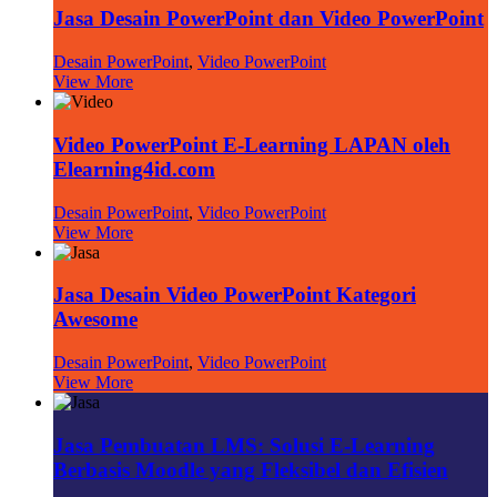
Jasa Desain PowerPoint dan Video PowerPoint
Desain PowerPoint
,
Video PowerPoint
View More
Video PowerPoint E-Learning LAPAN oleh
Elearning4id.com
Desain PowerPoint
,
Video PowerPoint
View More
Jasa Desain Video PowerPoint Kategori
Awesome
Desain PowerPoint
,
Video PowerPoint
View More
Jasa Pembuatan LMS: Solusi E-Learning
Berbasis Moodle yang Fleksibel dan Efisien