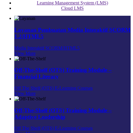
Learning Management System (LMS)
Cloud LMS
Layanan Pembuatan Media Interaktif SCORM
1.2/HTML5
Media Interaktif SCORM/HTML5
View More
Off-The-Shelf (OTS) Training Module –
Financial Literacy
Off The Shelf (OTS) E-Learning Courses
View More
Off-The-Shelf (OTS) Training Module –
Adaptive Leadership
Off The Shelf (OTS) E-Learning Courses