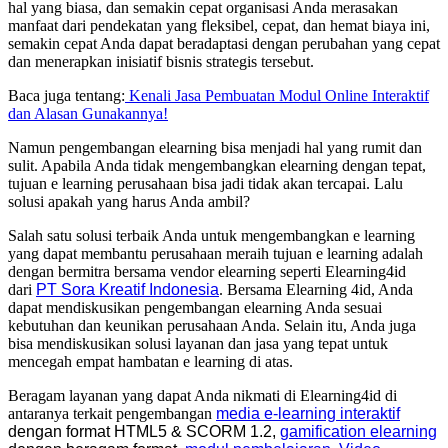
hal yang biasa, dan semakin cepat organisasi Anda merasakan
manfaat dari pendekatan yang fleksibel, cepat, dan hemat biaya ini,
semakin cepat Anda dapat beradaptasi dengan perubahan yang cepat
dan menerapkan inisiatif bisnis strategis tersebut.
Baca juga tentang:
Kenali Jasa Pembuatan Modul Online Interaktif
dan Alasan Gunakannya!
Namun pengembangan elearning bisa menjadi hal yang rumit dan
sulit. Apabila Anda tidak mengembangkan elearning dengan tepat,
tujuan e learning perusahaan bisa jadi tidak akan tercapai. Lalu
solusi apakah yang harus Anda ambil?
Salah satu solusi terbaik Anda untuk mengembangkan e learning
yang dapat membantu perusahaan meraih tujuan e learning adalah
dengan bermitra bersama vendor elearning seperti Elearning4id
dari
PT Sora Kreatif Indonesia
. Bersama Elearning 4id, Anda
dapat mendiskusikan pengembangan elearning Anda sesuai
kebutuhan dan keunikan perusahaan Anda. Selain itu, Anda juga
bisa mendiskusikan solusi layanan dan jasa yang tepat untuk
mencegah empat hambatan e learning di atas.
Beragam layanan yang dapat Anda nikmati di Elearning4id di
antaranya terkait pengembangan
media e-learning interaktif
dengan format
HTML5
&
SCORM 1.2,
gamification elearning