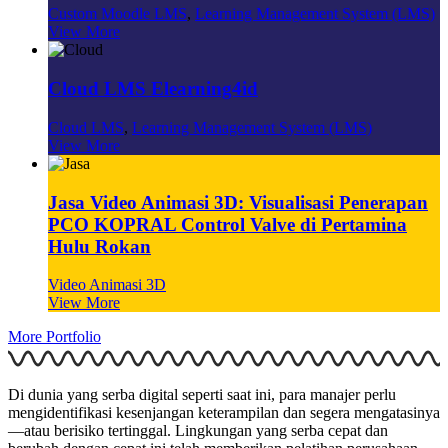
Custom Moodle LMS
,
Learning Management System (LMS)
View More
Cloud LMS Elearning4id
Cloud LMS
,
Learning Management System (LMS)
View More
Jasa Video Animasi 3D: Visualisasi Penerapan
PCO KOPRAL Control Valve di Pertamina
Hulu Rokan
Video Animasi 3D
View More
More Portfolio
Di dunia yang serba digital seperti saat ini, para manajer perlu
mengidentifikasi kesenjangan keterampilan dan segera mengatasinya
—atau berisiko tertinggal. Lingkungan yang serba cepat dan