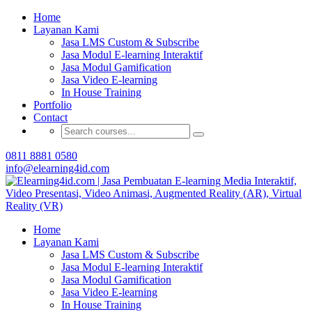
Buat Modul E-learning & LMS Anda Semakin
Home
Menarik dengan Gamification
Layanan Kami
Jasa LMS Custom & Subscribe
Hubungi Tim Elearning4id
Jasa Modul E-learning Interaktif
Jasa Modul Gamification
Jasa Video E-learning
In House Training
Portfolio
Contact
0811 8881 0580
info@elearning4id.com
Home
Layanan Kami
Jasa LMS Custom & Subscribe
Jasa Modul E-learning Interaktif
Jasa Modul Gamification
Jasa Video E-learning
In House Training