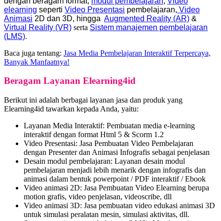
dengan beragam format,
modul pembelajaran
,
Video
elearning
seperti
Video Presentasi
pembelajaran,
Video
Animasi
2D dan 3D, hingga
Augmented Reality (AR)
&
Virtual Reality (VR)
serta
Sistem manajemen pembelajaran
(LMS)
.
Baca juga tentang:
Jasa Media Pembelajaran Interaktif Terpercaya,
Banyak Manfaatnya!
Beragam Layanan Elearning4id
Berikut ini adalah berbagai layanan jasa dan produk yang
Elearning4id tawarkan kepada Anda, yaitu:
Layanan Media Interaktif: Pembuatan media e-learning
interaktif dengan format Html 5 & Scorm 1.2
Video Presentasi: Jasa Pembuatan Video Pembelajaran
dengan Presenter dan Animasi Infografis sebagai penjelasan
Desain modul pembelajaran: Layanan desain modul
pembelajaran menjadi lebih menarik dengan infografis dan
animasi dalam bentuk powerpoint / PDF interaktif / Ebook
Video animasi 2D: Jasa Pembuatan Video Elearning berupa
motion grafis, video penjelasan, videoscribe, dll
Video animasi 3D: Jasa pembuatan video edukasi animasi 3D
untuk simulasi peralatan mesin, simulasi aktivitas, dll.