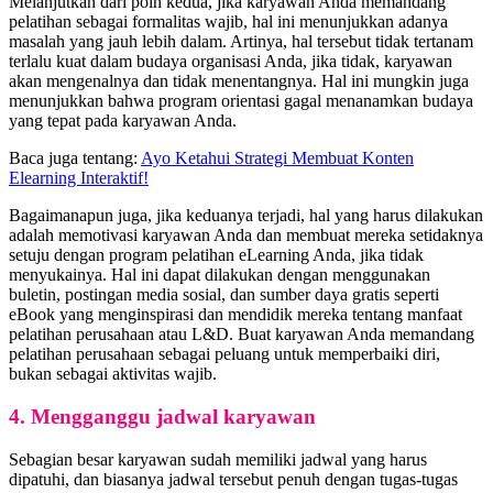
Melanjutkan dari poin kedua, jika karyawan Anda memandang
pelatihan sebagai formalitas wajib, hal ini menunjukkan adanya
masalah yang jauh lebih dalam. Artinya, hal tersebut tidak tertanam
terlalu kuat dalam budaya organisasi Anda, jika tidak, karyawan
akan mengenalnya dan tidak menentangnya. Hal ini mungkin juga
menunjukkan bahwa program orientasi gagal menanamkan budaya
yang tepat pada karyawan Anda.
Baca juga tentang:
Ayo Ketahui Strategi Membuat Konten
Elearning Interaktif!
Bagaimanapun juga, jika keduanya terjadi, hal yang harus dilakukan
adalah memotivasi karyawan Anda dan membuat mereka setidaknya
setuju dengan program pelatihan eLearning Anda, jika tidak
menyukainya. Hal ini dapat dilakukan dengan menggunakan
buletin, postingan media sosial, dan sumber daya gratis seperti
eBook yang menginspirasi dan mendidik mereka tentang manfaat
pelatihan perusahaan atau L&D. Buat karyawan Anda memandang
pelatihan perusahaan sebagai peluang untuk memperbaiki diri,
bukan sebagai aktivitas wajib.
4. Mengganggu jadwal karyawan
Sebagian besar karyawan sudah memiliki jadwal yang harus
dipatuhi, dan biasanya jadwal tersebut penuh dengan tugas-tugas