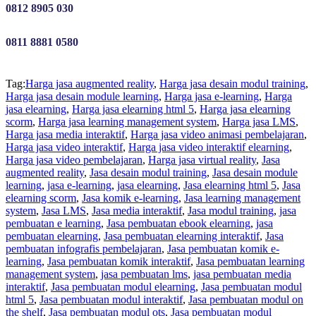
0812 8905 030
0811 8881 0580
Tag:
Harga jasa augmented reality
,
Harga jasa desain modul training
,
Harga jasa desain module learning
,
Harga jasa e-learning
,
Harga
jasa elearning
,
Harga jasa elearning html 5
,
Harga jasa elearning
scorm
,
Harga jasa learning management system
,
Harga jasa LMS
,
Harga jasa media interaktif
,
Harga jasa video animasi pembelajaran
,
Harga jasa video interaktif
,
Harga jasa video interaktif elearning
,
Harga jasa video pembelajaran
,
Harga jasa virtual reality
,
Jasa
augmented reality
,
Jasa desain modul training
,
Jasa desain module
learning
,
jasa e-learning
,
jasa elearning
,
Jasa elearning html 5
,
Jasa
elearning scorm
,
Jasa komik e-learning
,
Jasa learning management
system
,
Jasa LMS
,
Jasa media interaktif
,
Jasa modul training
,
jasa
pembuatan e learning
,
Jasa pembuatan ebook elearning
,
jasa
pembuatan elearning
,
Jasa pembuatan elearning interaktif
,
Jasa
pembuatan infografis pembelajaran
,
Jasa pembuatan komik e-
learning
,
Jasa pembuatan komik interaktif
,
Jasa pembuatan learning
management system
,
jasa pembuatan lms
,
jasa pembuatan media
interaktif
,
Jasa pembuatan modul elearning
,
Jasa pembuatan modul
html 5
,
Jasa pembuatan modul interaktif
,
Jasa pembuatan modul on
the shelf
,
Jasa pembuatan modul ots
,
Jasa pembuatan modul