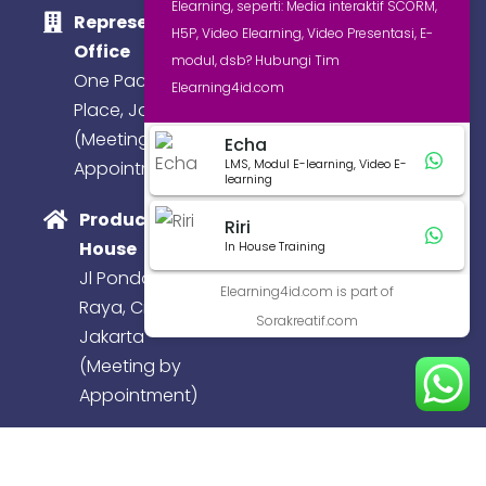
Elearning, seperti: Media interaktif SCORM,
Representative
H5P, Video Elearning, Video Presentasi, E-
Office
modul, dsb? Hubungi Tim
One Pacific
Elearning4id.com
Place, Jakarta
(Meeting by
Echa
LMS, Modul E-learning, Video E-
Appointment)
learning
Production
Riri
House
In House Training
Jl Pondok Baru
Elearning4id.com is part of
Raya, Cijantung,
Sorakreatif.com
Jakarta
(Meeting by
Appointment)