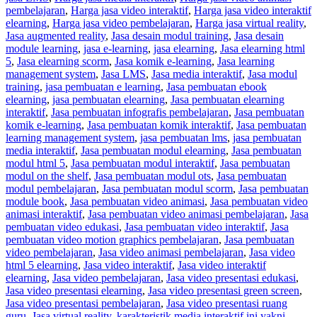
pembelajaran
,
Harga jasa video interaktif
,
Harga jasa video interaktif
elearning
,
Harga jasa video pembelajaran
,
Harga jasa virtual reality
,
Jasa augmented reality
,
Jasa desain modul training
,
Jasa desain
module learning
,
jasa e-learning
,
jasa elearning
,
Jasa elearning html
5
,
Jasa elearning scorm
,
Jasa komik e-learning
,
Jasa learning
management system
,
Jasa LMS
,
Jasa media interaktif
,
Jasa modul
training
,
jasa pembuatan e learning
,
Jasa pembuatan ebook
elearning
,
jasa pembuatan elearning
,
Jasa pembuatan elearning
interaktif
,
Jasa pembuatan infografis pembelajaran
,
Jasa pembuatan
komik e-learning
,
Jasa pembuatan komik interaktif
,
Jasa pembuatan
learning management system
,
jasa pembuatan lms
,
jasa pembuatan
media interaktif
,
Jasa pembuatan modul elearning
,
Jasa pembuatan
modul html 5
,
Jasa pembuatan modul interaktif
,
Jasa pembuatan
modul on the shelf
,
Jasa pembuatan modul ots
,
Jasa pembuatan
modul pembelajaran
,
Jasa pembuatan modul scorm
,
Jasa pembuatan
module book
,
Jasa pembuatan video animasi
,
Jasa pembuatan video
animasi interaktif
,
Jasa pembuatan video animasi pembelajaran
,
Jasa
pembuatan video edukasi
,
Jasa pembuatan video interaktif
,
Jasa
pembuatan video motion graphics pembelajaran
,
Jasa pembuatan
video pembelajaran
,
Jasa video animasi pembelajaran
,
Jasa video
html 5 elearning
,
Jasa video interaktif
,
Jasa video interaktif
elearning
,
Jasa video pembelajaran
,
Jasa video presentasi edukasi
,
Jasa video presentasi elearning
,
Jasa video presentasi green screen
,
Jasa video presentasi pembelajaran
,
Jasa video presentasi ruang
guru
,
Jasa virtual reality
,
karakteristik media interaktif ini yakni
,