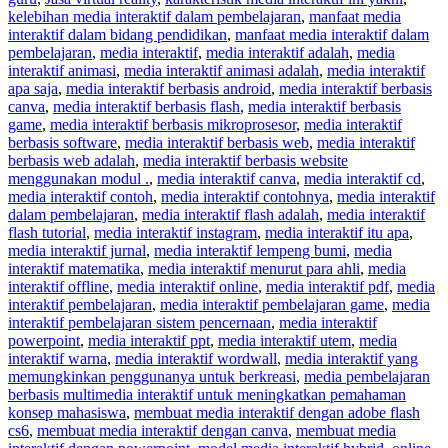
kelebihan media interaktif dalam pembelajaran
,
manfaat media
interaktif dalam bidang pendidikan
,
manfaat media interaktif dalam
pembelajaran
,
media interaktif
,
media interaktif adalah
,
media
interaktif animasi
,
media interaktif animasi adalah
,
media interaktif
apa saja
,
media interaktif berbasis android
,
media interaktif berbasis
canva
,
media interaktif berbasis flash
,
media interaktif berbasis
game
,
media interaktif berbasis mikroprosesor
,
media interaktif
berbasis software
,
media interaktif berbasis web
,
media interaktif
berbasis web adalah
,
media interaktif berbasis website
menggunakan modul .
,
media interaktif canva
,
media interaktif cd
,
media interaktif contoh
,
media interaktif contohnya
,
media interaktif
dalam pembelajaran
,
media interaktif flash adalah
,
media interaktif
flash tutorial
,
media interaktif instagram
,
media interaktif itu apa
,
media interaktif jurnal
,
media interaktif lempeng bumi
,
media
interaktif matematika
,
media interaktif menurut para ahli
,
media
interaktif offline
,
media interaktif online
,
media interaktif pdf
,
media
interaktif pembelajaran
,
media interaktif pembelajaran game
,
media
interaktif pembelajaran sistem pencernaan
,
media interaktif
powerpoint
,
media interaktif ppt
,
media interaktif utem
,
media
interaktif warna
,
media interaktif wordwall
,
media interaktif yang
memungkinkan penggunanya untuk berkreasi
,
media pembelajaran
berbasis multimedia interaktif untuk meningkatkan pemahaman
konsep mahasiswa
,
membuat media interaktif dengan adobe flash
cs6
,
membuat media interaktif dengan canva
,
membuat media