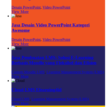
Desain PowerPoint
,
Video PowerPoint
View More
Jasa Desain Video PowerPoint Kategori
Awesome
Desain PowerPoint
,
Video PowerPoint
View More
Jasa Pembuatan LMS: Solusi E-Learning
Berbasis Moodle yang Fleksibel dan Efisien
Custom Moodle LMS
,
Learning Management System (LMS)
View More
Cloud LMS Elearning4id
Cloud LMS
,
Learning Management System (LMS)
View More