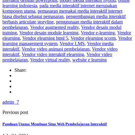
interaktif dengan powerpoint
,
model media interaktif hybrid
,
online
learning indonesia
,
pada media interaktif internet merupakan
komponen utama
,
pemasaran memakai media interaktif internet
biasa disebut sebagai pemasaran
,
pengembangan media interaktif
berbasis articulate storyline
,
penggunaan media interaktif dalam
pembelajaran
,
Vendor augmented reality
,
Vendor desain modul
training
,
Vendor desain module learning
,
Vendor e-learning
,
Vendor
elearning
,
Vendor elearning html 5
,
Vendor elearning scorm
,
Vendor
learning management system
,
Vendor LMS
,
Vendor media
interaktif
,
Vendor video animasi pembelajaran
,
Vendor video
interaktif
,
Vendor video interaktif elearning
,
Vendor video
pembelajaran
,
Vendor virtual reality
,
website e learning
Share:
admin_7
Previous post
Panduan Utama Membuat Situs Web Pembelajaran Interaktif