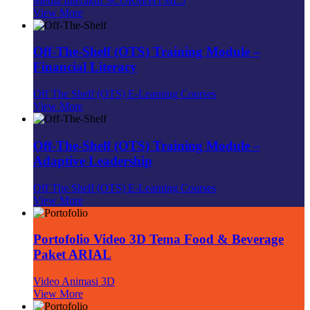
Media Interaktif SCORM/HTML5
View More
Off-The-Shelf (OTS) Training Module –
Financial Literacy
Off The Shelf (OTS) E-Learning Courses
View More
Off-The-Shelf (OTS) Training Module –
Adaptive Leadership
Off The Shelf (OTS) E-Learning Courses
View More
Portofolio Video 3D Tema Food & Beverage
Paket ARIAL
Video Animasi 3D
View More