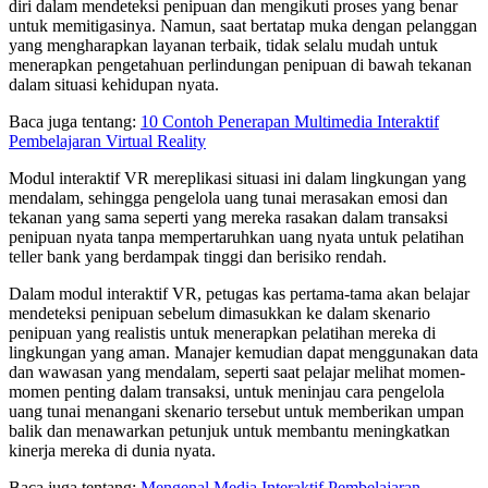
diri dalam mendeteksi penipuan dan mengikuti proses yang benar
untuk memitigasinya. Namun, saat bertatap muka dengan pelanggan
yang mengharapkan layanan terbaik, tidak selalu mudah untuk
menerapkan pengetahuan perlindungan penipuan di bawah tekanan
dalam situasi kehidupan nyata.
Baca juga tentang:
10 Contoh Penerapan Multimedia Interaktif
Pembelajaran Virtual Reality
Modul interaktif VR mereplikasi situasi ini dalam lingkungan yang
mendalam, sehingga pengelola uang tunai merasakan emosi dan
tekanan yang sama seperti yang mereka rasakan dalam transaksi
penipuan nyata tanpa mempertaruhkan uang nyata untuk pelatihan
teller bank yang berdampak tinggi dan berisiko rendah.
Dalam modul interaktif VR, petugas kas pertama-tama akan belajar
mendeteksi penipuan sebelum dimasukkan ke dalam skenario
penipuan yang realistis untuk menerapkan pelatihan mereka di
lingkungan yang aman. Manajer kemudian dapat menggunakan data
dan wawasan yang mendalam, seperti saat pelajar melihat momen-
momen penting dalam transaksi, untuk meninjau cara pengelola
uang tunai menangani skenario tersebut untuk memberikan umpan
balik dan menawarkan petunjuk untuk membantu meningkatkan
kinerja mereka di dunia nyata.
Baca juga tentang:
Mengenal Media Interaktif Pembelajaran