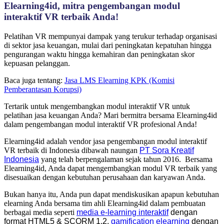
Elearning4id, mitra pengembangan modul
interaktif VR terbaik Anda!
Pelatihan VR mempunyai dampak yang terukur terhadap organisasi
di sektor jasa keuangan, mulai dari peningkatan kepatuhan hingga
pengurangan waktu hingga kemahiran dan peningkatan skor
kepuasan pelanggan.
Baca juga tentang:
Jasa LMS Elearning KPK (Komisi
Pemberantasan Korupsi)
Tertarik untuk mengembangkan modul interaktif VR untuk
pelatihan jasa keuangan Anda? Mari bermitra bersama Elearning4id
dalam pengembangan modul interaktif VR profesional Anda!
Elearning4id adalah vendor jasa pengembangan modul interaktif
VR terbaik di Indonesia dibawah naungan
PT Sora Kreatif
Indonesia
yang telah berpengalaman sejak tahun 2016. Bersama
Elearning4id, Anda dapat mengembangkan modul VR terbaik yang
disesuaikan dengan kebutuhan perusahaan dan karyawan Anda.
Bukan hanya itu, Anda pun dapat mendiskusikan apapun kebutuhan
elearning Anda bersama tim ahli Elearning4id dalam pembuatan
berbagai media seperti
media e-learning interaktif
dengan
format
HTML5
&
SCORM 1.2,
gamification elearning
dengan