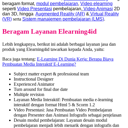
beragam format,
modul pembelajaran
,
Video elearning
seperti
Video Presentasi
pembelajaran,
Video Animasi
2D
dan 3D, hingga
Augmented Reality (AR)
&
Virtual Reality
(VR)
serta
Sistem manajemen pembelajaran (LMS)
.
Beragam Layanan Elearning4id
Lebih lengkapnya, berikut ini adalah berbagai layanan jasa dan
produk yang Elearning4id tawarkan kepada Anda, yaitu:
Baca juga tentang:
E-Learning Di Dunia Kerja: Berapa Biaya
Pembuatan Media Interaktif E-Learning?
Subject matter expert & professional team
Instructional Designer
Experienced Animator
Turn around for final due date
Multiple revision
Layanan Media Interaktif: Pembuatan media e-learning
interaktif dengan format Html 5 & Scorm 1.2
Video Presentasi: Jasa Pembuatan Video Pembelajaran
dengan Presenter dan Animasi Infografis sebagai penjelasan
Desain modul pembelajaran: Layanan desain modul
pembelajaran menjadi lebih menarik dengan infografis dan