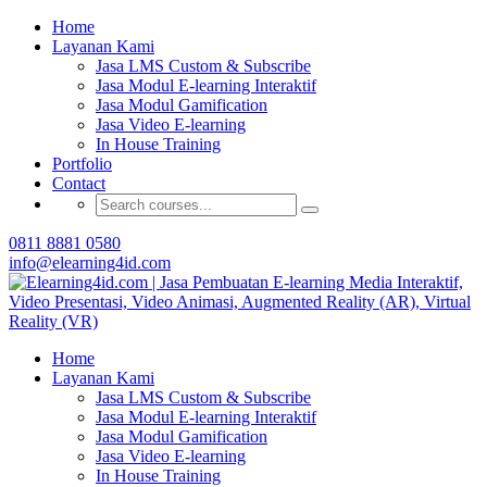
Buat Modul E-learning & LMS Anda Semakin
Home
Menarik dengan Gamification
Layanan Kami
Jasa LMS Custom & Subscribe
Hubungi Tim Elearning4id
Jasa Modul E-learning Interaktif
Jasa Modul Gamification
Jasa Video E-learning
In House Training
Portfolio
Contact
0811 8881 0580
info@elearning4id.com
Home
Layanan Kami
Jasa LMS Custom & Subscribe
Jasa Modul E-learning Interaktif
Jasa Modul Gamification
Jasa Video E-learning
In House Training