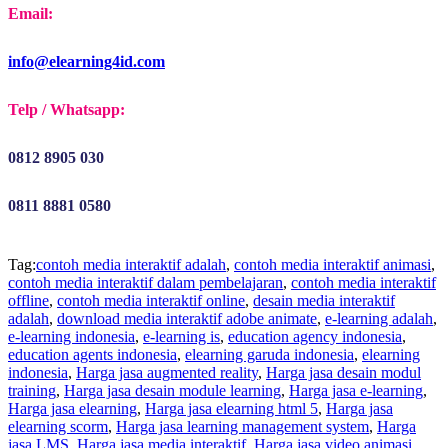
Email:
info@elearning4id.com
Telp / Whatsapp:
0812 8905 030
0811 8881 0580
Tag:
contoh media interaktif adalah
,
contoh media interaktif animasi
,
contoh media interaktif dalam pembelajaran
,
contoh media interaktif
offline
,
contoh media interaktif online
,
desain media interaktif
adalah
,
download media interaktif adobe animate
,
e-learning adalah
,
e-learning indonesia
,
e-learning is
,
education agency indonesia
,
education agents indonesia
,
elearning garuda indonesia
,
elearning
indonesia
,
Harga jasa augmented reality
,
Harga jasa desain modul
training
,
Harga jasa desain module learning
,
Harga jasa e-learning
,
Harga jasa elearning
,
Harga jasa elearning html 5
,
Harga jasa
elearning scorm
,
Harga jasa learning management system
,
Harga
jasa LMS
,
Harga jasa media interaktif
,
Harga jasa video animasi