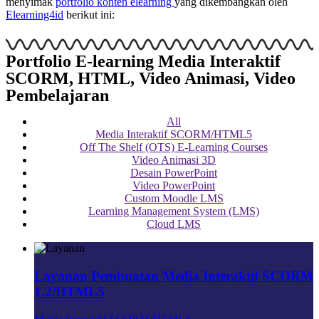
menyimak
portfolio konten elearning
yang dikembangkan oleh
Elearning4id
berikut ini:
Portfolio E-learning Media Interaktif
SCORM, HTML, Video Animasi, Video
Pembelajaran
All
Media Interaktif SCORM/HTML5
Off The Shelf (OTS) E-Learning Courses
Video Animasi 3D
Desain PowerPoint
Video PowerPoint
Custom Moodle LMS
Learning Management System (LMS)
Cloud LMS
Layanan Pembuatan Media Interaktif SCORM
1.2/HTML5