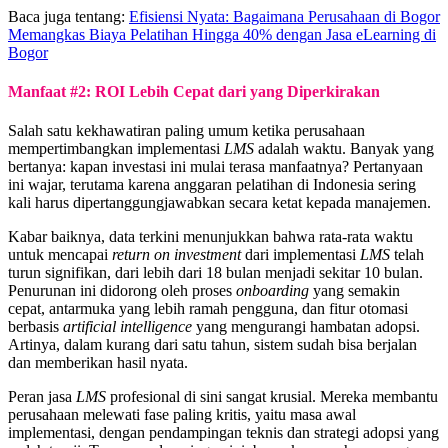
Baca juga tentang:
Efisiensi Nyata: Bagaimana Perusahaan di Bogor
Memangkas Biaya Pelatihan Hingga 40% dengan Jasa eLearning di
Bogor
Manfaat #2: ROI Lebih Cepat dari yang Diperkirakan
Salah satu kekhawatiran paling umum ketika perusahaan
mempertimbangkan implementasi
LMS
adalah waktu. Banyak yang
bertanya: kapan investasi ini mulai terasa manfaatnya? Pertanyaan
ini wajar, terutama karena anggaran pelatihan di Indonesia sering
kali harus dipertanggungjawabkan secara ketat kepada manajemen.
Kabar baiknya, data terkini menunjukkan bahwa rata-rata waktu
untuk mencapai
return on investment
dari implementasi
LMS
telah
turun signifikan, dari lebih dari 18 bulan menjadi sekitar 10 bulan.
Penurunan ini didorong oleh proses
onboarding
yang semakin
cepat, antarmuka yang lebih ramah pengguna, dan fitur otomasi
berbasis
artificial intelligence
yang mengurangi hambatan adopsi.
Artinya, dalam kurang dari satu tahun, sistem sudah bisa berjalan
dan memberikan hasil nyata.
Peran jasa
LMS
profesional di sini sangat krusial. Mereka membantu
perusahaan melewati fase paling kritis, yaitu masa awal
implementasi, dengan pendampingan teknis dan strategi adopsi yang