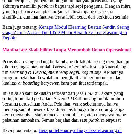
sudah teruji. Tanpa pendampingan ini, banyak perusahaan yang
akhirnya memiliki
platform
bagus tapi sepi pengguna. Dengan mitra
yang tepat, kurva adaptasi organisasi bisa dipangkas secara
signifikan, dan manfaatnya terasa lebih cepat dari perkiraan semula.
Baca juga tentang:
Kenapa Modul Elearning Buatan Sendiri Sering
Gagal? Ini 5 Alasan Tim L&D Mulai Beralih ke Jasa eLearning di
Depok
Manfaat #3: Skalabilitas Tanpa Menambah Beban Operasional
Perusahaan yang sedang berkembang di Jakarta sering menghadapi
dilema yang sama: jumlah karyawan bertambah setiap kuartal, tapi
tim
Learning & Development
tetap
segitu-segitu
saja. Akibatnya,
program pelatihan kewalahan mengikuti laju pertumbuhan, dan
kualitas
onboarding
karyawan baru pun ikut terdampak.
Inilah salah satu kekuatan terbesar dari jasa
LMS
di Jakarta yang
sering luput dari perhatian. Sistem
LMS
dirancang untuk tumbuh
bersama perusahaan Anda. Pelatihan yang sebelumnya hanya
menjangkau 50 peserta bisa diperluas hingga ribuan orang, tanpa
perlu menambah staf, mencetak modul baru, atau menyewa ruang
pelatihan tambahan. Semua berjalan dari satu
platform
terpusat.
Baca juga tentang:
Berapa Sebenarnya Biaya Jasa eLearning di