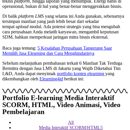
teknis
platform
, hingga laporan yang menumpuk. Energi habis di
operasional, bukan di hal yang benar-benar menggerakkan bisnis.
Di balik
platform LMS
yang selama ini Anda gunakan, sebenarnya
tersimpan manfaat yang jauh lebih besar dari sekadar
tempat
upload
modul. Ada potensi strategis yang bisa mengubah
cara perusahaan Anda melatih karyawan, mengambil keputusan
SDM, bahkan memperkuat jaringan mitra bisnis eksternal.
Baca juga tentang:
5 Kesalahan Perusahaan Tangerang Saat
Memilih Jasa Elearning dan Cara Menghindarinya
Sebelum melanjutkan pembahasan terkait 6 Manfaat Tak Terduga
Bermitra dengan Jasa LMS di Jakarta yang Wajib Diketahui Tim
L&D, Anda dapat menyimak
portfolio konten elearning
yang
dikembangkan oleh
Elearning4id
berikut ini:
Portfolio E-learning Media Interaktif
SCORM, HTML, Video Animasi, Video
Pembelajaran
All
Media Interaktif SCORM/HTML5