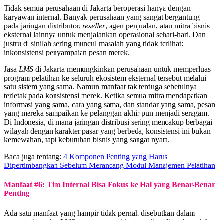
Tidak semua perusahaan di Jakarta beroperasi hanya dengan
karyawan internal. Banyak perusahaan yang sangat bergantung
pada jaringan distributor,
reseller
, agen penjualan, atau mitra bisnis
eksternal lainnya untuk menjalankan operasional sehari-hari. Dan
justru di sinilah sering muncul masalah yang tidak terlihat:
inkonsistensi penyampaian pesan merek.
Jasa
LMS
di Jakarta memungkinkan perusahaan untuk memperluas
program pelatihan ke seluruh ekosistem eksternal tersebut melalui
satu sistem yang sama. Namun manfaat tak terduga sebetulnya
terletak pada konsistensi merek. Ketika semua mitra mendapatkan
informasi yang sama, cara yang sama, dan standar yang sama, pesan
yang mereka sampaikan ke pelanggan akhir pun menjadi seragam.
Di Indonesia, di mana jaringan distribusi sering mencakup berbagai
wilayah dengan karakter pasar yang berbeda, konsistensi ini bukan
kemewahan, tapi kebutuhan bisnis yang sangat nyata.
Baca juga tentang:
4 Komponen Penting yang Harus
Dipertimbangkan Sebelum Merancang Modul Manajemen Pelatihan
Manfaat #6: Tim Internal Bisa Fokus ke Hal yang Benar-Benar
Penting
Ada satu manfaat yang hampir tidak pernah disebutkan dalam