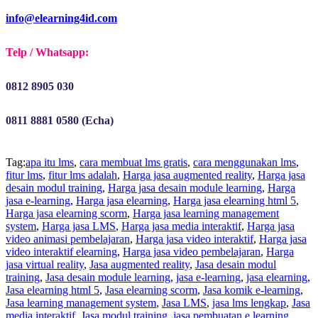
info@elearning4id.com
Telp / Whatsapp:
0812 8905 030
0811 8881 0580 (Echa)
Tag:
apa itu lms
,
cara membuat lms gratis
,
cara menggunakan lms
,
fitur lms
,
fitur lms adalah
,
Harga jasa augmented reality
,
Harga jasa
desain modul training
,
Harga jasa desain module learning
,
Harga
jasa e-learning
,
Harga jasa elearning
,
Harga jasa elearning html 5
,
Harga jasa elearning scorm
,
Harga jasa learning management
system
,
Harga jasa LMS
,
Harga jasa media interaktif
,
Harga jasa
video animasi pembelajaran
,
Harga jasa video interaktif
,
Harga jasa
video interaktif elearning
,
Harga jasa video pembelajaran
,
Harga
jasa virtual reality
,
Jasa augmented reality
,
Jasa desain modul
training
,
Jasa desain module learning
,
jasa e-learning
,
jasa elearning
,
Jasa elearning html 5
,
Jasa elearning scorm
,
Jasa komik e-learning
,
Jasa learning management system
,
Jasa LMS
,
jasa lms lengkap
,
Jasa
media interaktif
,
Jasa modul training
,
jasa pembuatan e learning
,