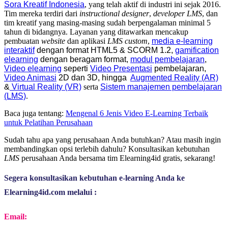
Sora Kreatif Indonesia
, yang telah aktif di industri ini sejak 2016.
Tim mereka terdiri dari
instructional designer
,
developer
LMS
, dan
tim kreatif yang masing-masing sudah berpengalaman minimal 5
tahun di bidangnya. Layanan yang ditawarkan mencakup
pembuatan
website
dan aplikasi
LMS custom
,
media e-learning
interaktif
dengan format
HTML5
&
SCORM 1.2,
gamification
elearning
dengan beragam format,
modul pembelajaran
,
Video elearning
seperti
Video Presentasi
pembelajaran,
Video Animasi
2D dan 3D, hingga
Augmented Reality (AR)
&
Virtual Reality (VR)
serta
Sistem manajemen pembelajaran
(LMS)
.
Baca juga tentang:
Mengenal 6 Jenis Video E-Learning Terbaik
untuk Pelatihan Perusahaan
Sudah tahu apa yang perusahaan Anda butuhkan? Atau masih ingin
membandingkan opsi terlebih dahulu? Konsultasikan kebutuhan
LMS
perusahaan Anda bersama tim Elearning4id gratis, sekarang!
Segera konsultasikan kebutuhan e-learning Anda ke 
Elearning4id.com melalui :
Email: