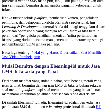
presentasi vendor
LMS
mana pun, tapi justru paling dirasakan oleh
tim yang sudah bermitra dalam jangka panjang: kebebasan untuk
fokus.
Ketika urusan teknis
platform
, pembaruan konten, pengelolaan
pengguna, dan pelaporan dikelola oleh mitra profesional, tim
Learning & Development
internal Anda tidak lagi tenggelam dalam
pekerjaan operasional yang menyita waktu. Mereka bisa beralih
peran, dari “pengelola pelatihan” menjadi “mitra pertumbuhan
bisnis” yang duduk bersama manajemen untuk merancang strategi
pengembangan SDM jangka panjang.
Baca juga tentang:
4 Hal yang Harus Diperhatikan Saat Memilih
Jasa Video Pembelajaran
Mulai Bermitra dengan Elearning4id untuk Jasa
LMS di Jakarta yang Tepat
Dari enam manfaat yang sudah dibahas, satu benang merah yang
jelas terlihat: bermitra dengan jasa LMS di Jakarta bukan sekadar
soal memilih
platform
, tapi soal memilih mitra yang benar-benar
memahami kebutuhan pelatihan perusahaan Anda dari dalam.
Di sinilah Elearning4id hadir. Elearning4id adalah penyedia jasa
pembuatan
LMS
dan konten
e-learning
profesional di bawah
PT