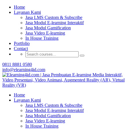
Buat Modul E-learning & LMS Anda Semakin
Home
Menarik dengan Gamification
Layanan Kami
Jasa LMS Custom & Subscribe
Hubungi Tim Elearning4id
Jasa Modul E-learning Interaktif
Jasa Modul Gamification
Jasa Video E-learning
In House Training
Portfolio
Contact
0811 8881 0580
info@elearning4id.com
Home
Layanan Kami
Jasa LMS Custom & Subscribe
Jasa Modul E-learning Interaktif
Jasa Modul Gamification
Jasa Video E-learning
In House Training