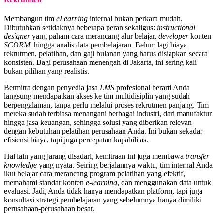
Membangun tim
eLearning
internal bukan perkara mudah.
Dibutuhkan setidaknya beberapa peran sekaligus:
instructional
designer
yang paham cara merancang alur belajar,
developer
konten
SCORM
, hingga analis data pembelajaran. Belum lagi biaya
rekrutmen, pelatihan, dan gaji bulanan yang harus disiapkan secara
konsisten. Bagi perusahaan menengah di Jakarta, ini sering kali
bukan pilihan yang realistis.
Bermitra dengan penyedia jasa
LMS
profesional berarti Anda
langsung mendapatkan akses ke tim multidisiplin yang sudah
berpengalaman, tanpa perlu melalui proses rekrutmen panjang. Tim
mereka sudah terbiasa menangani berbagai industri, dari manufaktur
hingga jasa keuangan, sehingga solusi yang diberikan relevan
dengan kebutuhan pelatihan perusahaan Anda. Ini bukan sekadar
efisiensi biaya, tapi juga percepatan kapabilitas.
Hal lain yang jarang disadari, kemitraan ini juga membawa
transfer
knowledge
yang nyata. Seiring berjalannya waktu, tim internal Anda
ikut belajar cara merancang program pelatihan yang efektif,
memahami standar konten
e-learning
, dan menggunakan data untuk
evaluasi. Jadi, Anda tidak hanya mendapatkan platform, tapi juga
konsultasi strategi pembelajaran yang sebelumnya hanya dimiliki
perusahaan-perusahaan besar.