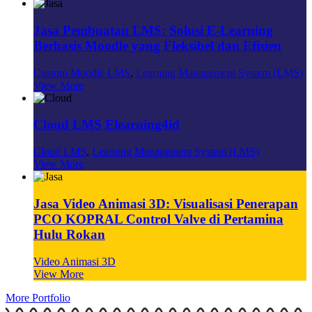
Jasa Pembuatan LMS: Solusi E-Learning
Berbasis Moodle yang Fleksibel dan Efisien
Custom Moodle LMS
,
Learning Management System (LMS)
View More
Cloud LMS Elearning4id
Cloud LMS
,
Learning Management System (LMS)
View More
Jasa Video Animasi 3D: Visualisasi Penerapan
PCO KOPRAL Control Valve di Pertamina
Hulu Rokan
Video Animasi 3D
View More
More Portfolio