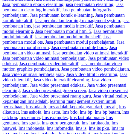
Jasa pembuatan ebook elearning
,
jasa pembuatan elearning
,
Jasa
pembuatan elearning interaktif
,
Jasa pembuatan infografis
pembelajaran
,
Jasa pembuatan komik e-learning
,
Jasa pembuatan
komik interaktif
,
Jasa pembuatan learning management system
,
jasa
pembuatan lms
,
jasa pembuatan media interaktif
,
Jasa pembuatan
modul elearning
,
Jasa pembuatan modul html 5
,
Jasa pembuatan
modul interaktif
,
Jasa pembuatan modul on the shelf
,
Jasa
pembuatan modul ots
,
Jasa pembuatan modul pembelajaran
,
Jasa
pembuatan modul scorm
,
Jasa pembuatan module book
,
Jasa
pembuatan video animasi
,
Jasa pembuatan video animasi interaktif
,
Jasa pembuatan video animasi pembelajaran
,
Jasa pembuatan video
edukasi
,
Jasa pembuatan video interaktif
,
Jasa pembuatan video
motion graphics pembelajaran
,
Jasa pembuatan video pembelajaran
,
Jasa video animasi pembelajaran
,
Jasa video html 5 elearning
,
Jasa
video interaktif
,
Jasa video interaktif elearning
,
Jasa video
pembelajaran
,
Jasa video presentasi edukasi
,
Jasa video presentasi
elearning
,
Jasa video presentasi green screen
,
Jasa video presentasi
pembelajaran
,
Jasa video presentasi ruang guru
,
Jasa virtual reality
,
kepanjangan lms adalah
,
learning management system untuk
perusahaan
,
lms adalah
,
lms adalah kepanjangan dari
,
lms aji
,
lms
alkautsar
,
lms ashofa
,
lms astra
,
lms bdo
,
lms bp
,
lms bp batam
,
lms
catchon
,
lms enuma
,
lms examples
,
lms fastrata buana
,
lms
gentiaras
,
lms gratis
,
lms guru penggerak
,
lms harukaedu
,
lms
huawei
,
lms indonesia
,
lms infomedia
,
lms is
,
lms its pku
,
lms itu
apa
,
lms jabar
,
lms janabadra
,
lms juara coding
,
lms kepanjangan