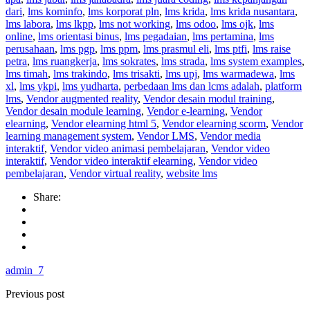
dari
,
lms kominfo
,
lms korporat pln
,
lms krida
,
lms krida nusantara
,
lms labora
,
lms lkpp
,
lms not working
,
lms odoo
,
lms ojk
,
lms
online
,
lms orientasi binus
,
lms pegadaian
,
lms pertamina
,
lms
perusahaan
,
lms pgp
,
lms ppm
,
lms prasmul eli
,
lms ptfi
,
lms raise
petra
,
lms ruangkerja
,
lms sokrates
,
lms strada
,
lms system examples
,
lms timah
,
lms trakindo
,
lms trisakti
,
lms upj
,
lms warmadewa
,
lms
xl
,
lms ykpi
,
lms yudharta
,
perbedaan lms dan lcms adalah
,
platform
lms
,
Vendor augmented reality
,
Vendor desain modul training
,
Vendor desain module learning
,
Vendor e-learning
,
Vendor
elearning
,
Vendor elearning html 5
,
Vendor elearning scorm
,
Vendor
learning management system
,
Vendor LMS
,
Vendor media
interaktif
,
Vendor video animasi pembelajaran
,
Vendor video
interaktif
,
Vendor video interaktif elearning
,
Vendor video
pembelajaran
,
Vendor virtual reality
,
website lms
Share:
admin_7
Previous post