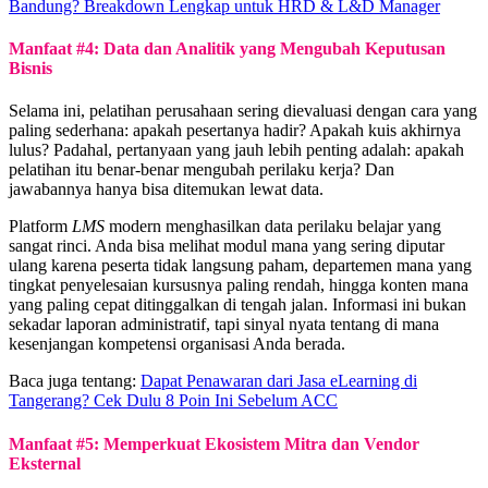
Bandung? Breakdown Lengkap untuk HRD & L&D Manager
Manfaat #4: Data dan Analitik yang Mengubah Keputusan
Bisnis
Selama ini, pelatihan perusahaan sering dievaluasi dengan cara yang
paling sederhana: apakah pesertanya hadir? Apakah kuis akhirnya
lulus? Padahal, pertanyaan yang jauh lebih penting adalah: apakah
pelatihan itu benar-benar mengubah perilaku kerja? Dan
jawabannya hanya bisa ditemukan lewat data.
Platform
LMS
modern menghasilkan data perilaku belajar yang
sangat rinci. Anda bisa melihat modul mana yang sering diputar
ulang karena peserta tidak langsung paham, departemen mana yang
tingkat penyelesaian kursusnya paling rendah, hingga konten mana
yang paling cepat ditinggalkan di tengah jalan. Informasi ini bukan
sekadar laporan administratif, tapi sinyal nyata tentang di mana
kesenjangan kompetensi organisasi Anda berada.
Baca juga tentang:
Dapat Penawaran dari Jasa eLearning di
Tangerang? Cek Dulu 8 Poin Ini Sebelum ACC
Manfaat #5: Memperkuat Ekosistem Mitra dan Vendor
Eksternal