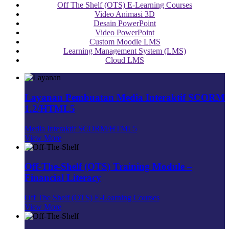
Off The Shelf (OTS) E-Learning Courses
Video Animasi 3D
Desain PowerPoint
Video PowerPoint
Custom Moodle LMS
Learning Management System (LMS)
Cloud LMS
Layanan Pembuatan Media Interaktif SCORM
1.2/HTML5
Media Interaktif SCORM/HTML5
View More
Off-The-Shelf (OTS) Training Module –
Financial Literacy
Off The Shelf (OTS) E-Learning Courses
View More