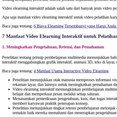
Video elearning interaktif adalah salah satu dari banyak jenis video 
Apa saja manfaat video elearning interaktif untuk video pelatihan k
Baca juga tentang:
6 Biaya Elearning Tersembunyi yang Harus Anda
7 Manfaat Video Elearning Interaktif untuk Pelati
1. Meningkatkan Pengetahuan, Retensi, dan Pemahaman
Penelitian tentang prinsip pembelajaran multimedia menunjukkan bahw
interaktif menggabungkan grafik interaktif, animasi 3D, teks di lay
Baca juga tentang:
4 Manfaat Utama Interactive Video Elearning
Penelitian menunjukkan otak manusia memproses informasi visua
rekaman layar, dan lainnya untuk meningkatkan pemahaman dan
Video elearning interaktif memungkinkan pembelajaran multimo
belajar dan memperkuat pesan melalui setiap saluran.
Menanamkan pemeriksaan pengetahuan, kuis, dan tugas interakt
memberi karyawan praktik penerapan konsep.
Penelitian menunjukkan tingkat retensi pembelajaran melonjak
semakin baik mereka memahami dan menerapkan pengetahuan 