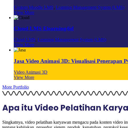
Custom Moodle LMS
,
Learning Management System (LMS)
View More
Cloud LMS Elearning4id
Cloud LMS
,
Learning Management System (LMS)
View More
Jasa Video Animasi 3D: Visualisasi Penerapa
Video Animasi 3D
View More
More Portfolio
Apa itu Video Pelatihan Kar
Singkatnya, video pelatihan karyawan mengacu pada konten video in
tentang kebijakan, prosedur, sistem, produk, kepatuhan, protokol kes