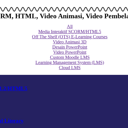
SCORM, HTML, Video Animasi, Video Pembel
All
Media Interaktif SCORM/HTML5
Off The Shelf (OTS) E-Learning Courses
Video Animasi 3D
Desain PowerPoint
Video PowerPoint
Custom Moodle LMS
Learning Management System (LMS)
Cloud LMS
 1.2/HTML5
l Literacy