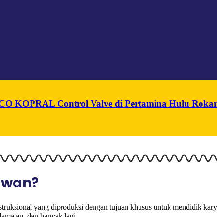
n PCO KOPRAL Control Valve di Pertamina Hulu Roka
yawan?
struksional yang diproduksi dengan tujuan khusus untuk mendidik kar
elamatan, dan banyak lagi.