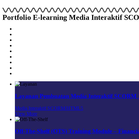
Portfolio E-learning Media Interaktif 
Layanan Pembuatan Media Interaktif SCORM
Media Interaktif SCORM/HTML5
View More
Off-The-Shelf (OTS) Training Module – Financia