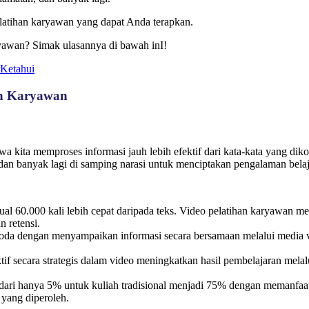
pelatihan karyawan yang dapat Anda terapkan.
aryawan? Simak ulasannya di bawah inI!
 Ketahui
han Karyawan
a kita memproses informasi jauh lebih efektif dari kata-kata yang diko
ar, dan banyak lagi di samping narasi untuk menciptakan pengalaman be
l 60.000 kali lebih cepat daripada teks. Video pelatihan karyawan me
 retensi.
da dengan menyampaikan informasi secara bersamaan melalui media visua
if secara strategis dalam video meningkatkan hasil pembelajaran mela
 dari hanya 5% untuk kuliah tradisional menjadi 75% dengan memanfaat
yang diperoleh.