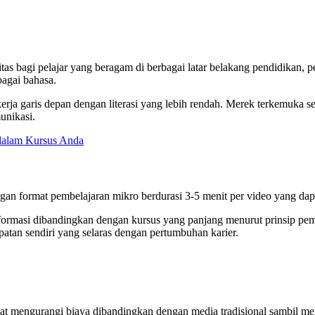
as bagi pelajar yang beragam di berbagai latar belakang pendidikan, pel
bagai bahasa.
erja garis depan dengan literasi yang lebih rendah. Merek terkemuka se
munikasi.
 dalam Kursus Anda
gan format pembelajaran mikro berdurasi 3-5 menit per video yang dap
 informasi dibandingkan dengan kursus yang panjang menurut prinsip pe
tan sendiri yang selaras dengan pertumbuhan karier.
pat mengurangi biaya dibandingkan dengan media tradisional sambil m