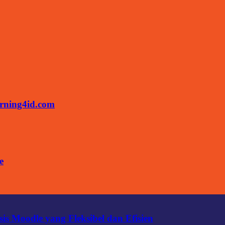
rning4id.com
e
s Moodle yang Fleksibel dan Efisien