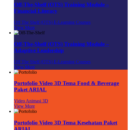
Off-The-Shelf (OTS) Training Module –
Financial Literacy
Off The Shelf (OTS) E-Learning Courses
View More
Off-The-Shelf (OTS) Training Module –
Adaptive Leadership
Off The Shelf (OTS) E-Learning Courses
View More
Portofolio Video 3D Tema Food & Beverage
Paket ARIAL
Video Animasi 3D
View More
Portofolio Video 3D Tema Kesehatan Paket
ARIAL