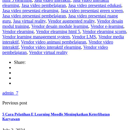
html 5 elearning
,
Jasa video interaktif
,
Jasa video interaktif
elearning
,
Jasa video pembelajaran
,
Jasa video presentasi edukasi
,
Jasa video presentasi elearning
,
Jasa video presentasi green screen
,
Jasa video presentasi pembelajaran
,
Jasa video presentasi ruang
guru
,
Jasa virtual reality
,
Vendor augmented reality
,
Vendor desain
modul training
,
Vendor desain module learning
,
Vendor e-learning
,
Vendor elearning
,
Vendor elearning html 5
,
Vendor elearning scorm
,
Vendor learning management system
,
Vendor LMS
,
Vendor media
interaktif
,
Vendor video animasi pembelajaran
,
Vendor video
interaktif
,
Vendor video interaktif elearning
,
Vendor video
pembelajaran
,
Vendor virtual reality
Share:
admin_7
Previous post
5 Cara Pelatihan E Learning Moodle Meningkatkan Keterlibatan
Karyawan