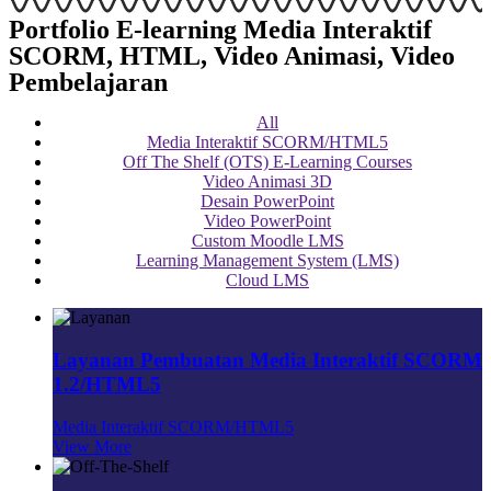
Portfolio E-learning Media Interaktif
SCORM, HTML, Video Animasi, Video
Pembelajaran
All
Media Interaktif SCORM/HTML5
Off The Shelf (OTS) E-Learning Courses
Video Animasi 3D
Desain PowerPoint
Video PowerPoint
Custom Moodle LMS
Learning Management System (LMS)
Cloud LMS
Layanan Pembuatan Media Interaktif SCORM
1.2/HTML5
Media Interaktif SCORM/HTML5
View More