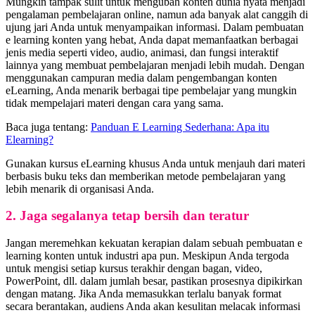
Mungkin tampak sulit untuk mengubah konten dunia nyata menjadi
pengalaman pembelajaran online, namun ada banyak alat canggih di
ujung jari Anda untuk menyampaikan informasi. Dalam pembuatan
e learning konten yang hebat, Anda dapat memanfaatkan berbagai
jenis media seperti video, audio, animasi, dan fungsi interaktif
lainnya yang membuat pembelajaran menjadi lebih mudah. Dengan
menggunakan campuran media dalam pengembangan konten
eLearning, Anda menarik berbagai tipe pembelajar yang mungkin
tidak mempelajari materi dengan cara yang sama.
Baca juga tentang:
Panduan E Learning Sederhana: Apa itu
Elearning?
Gunakan kursus eLearning khusus Anda untuk menjauh dari materi
berbasis buku teks dan memberikan metode pembelajaran yang
lebih menarik di organisasi Anda.
2. Jaga segalanya tetap bersih dan teratur
Jangan meremehkan kekuatan kerapian dalam sebuah pembuatan e
learning konten untuk industri apa pun. Meskipun Anda tergoda
untuk mengisi setiap kursus terakhir dengan bagan, video,
PowerPoint, dll. dalam jumlah besar, pastikan prosesnya dipikirkan
dengan matang. Jika Anda memasukkan terlalu banyak format
secara berantakan, audiens Anda akan kesulitan melacak informasi