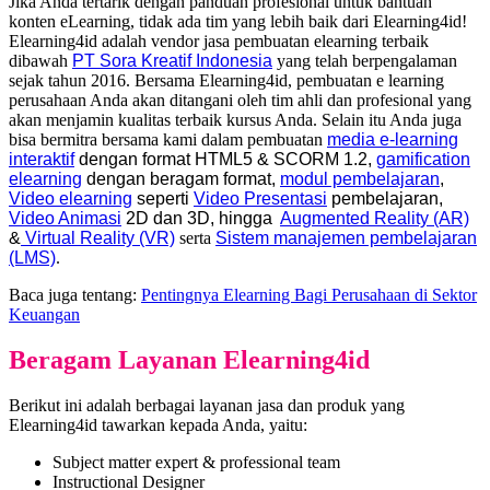
Jika Anda tertarik dengan panduan profesional untuk bantuan
konten eLearning, tidak ada tim yang lebih baik dari Elearning4id!
Elearning4id adalah vendor jasa pembuatan elearning terbaik
dibawah
PT Sora Kreatif Indonesia
yang telah berpengalaman
sejak tahun 2016. Bersama Elearning4id, pembuatan e learning
perusahaan Anda akan ditangani oleh tim ahli dan profesional yang
akan menjamin kualitas terbaik kursus Anda. Selain itu Anda juga
bisa bermitra bersama kami dalam pembuatan
media e-learning
interaktif
dengan format
HTML5
&
SCORM 1.2,
gamification
elearning
dengan beragam format,
modul pembelajaran
,
Video elearning
seperti
Video Presentasi
pembelajaran,
Video Animasi
2D dan 3D, hingga
Augmented Reality (AR)
&
Virtual Reality (VR)
serta
Sistem manajemen pembelajaran
(LMS)
.
Baca juga tentang:
Pentingnya Elearning Bagi Perusahaan di Sektor
Keuangan
Beragam Layanan Elearning4id
Berikut ini adalah berbagai layanan jasa dan produk yang
Elearning4id tawarkan kepada Anda, yaitu:
Subject matter expert & professional team
Instructional Designer