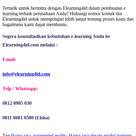
Tertarik untuk bermitra dengan Elearning4id dalam pembuatan e
learning terbaik perusahaan Anda? Hubungi nomor kontak tim
Elearning4id untuk mempelajari lebih lanjut tentang proses kami dan
bagaimana kami dapat membantu.
Segera konsultasikan kebutuhan e-learning Anda ke 
Elearning4id.com melalui :
Email:
info@elearning4id.com
Telp / Whatsapp:
0812 8905 030
0811 8881 0580 (Elsha)
Tag:
Harga jasa augmented reality
,
Harga jasa desain modul training
,