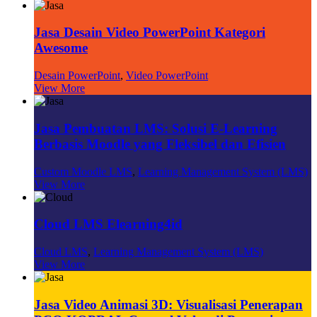
Jasa Desain Video PowerPoint Kategori
Awesome
Desain PowerPoint
,
Video PowerPoint
View More
Jasa Pembuatan LMS: Solusi E-Learning
Berbasis Moodle yang Fleksibel dan Efisien
Custom Moodle LMS
,
Learning Management System (LMS)
View More
Cloud LMS Elearning4id
Cloud LMS
,
Learning Management System (LMS)
View More
Jasa Video Animasi 3D: Visualisasi Penerapan