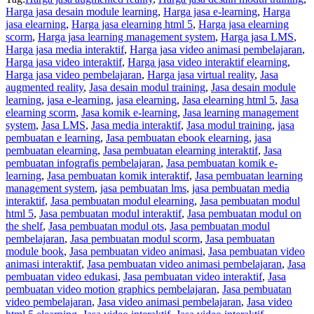
Harga jasa desain module learning
,
Harga jasa e-learning
,
Harga
jasa elearning
,
Harga jasa elearning html 5
,
Harga jasa elearning
scorm
,
Harga jasa learning management system
,
Harga jasa LMS
,
Harga jasa media interaktif
,
Harga jasa video animasi pembelajaran
,
Harga jasa video interaktif
,
Harga jasa video interaktif elearning
,
Harga jasa video pembelajaran
,
Harga jasa virtual reality
,
Jasa
augmented reality
,
Jasa desain modul training
,
Jasa desain module
learning
,
jasa e-learning
,
jasa elearning
,
Jasa elearning html 5
,
Jasa
elearning scorm
,
Jasa komik e-learning
,
Jasa learning management
system
,
Jasa LMS
,
Jasa media interaktif
,
Jasa modul training
,
jasa
pembuatan e learning
,
Jasa pembuatan ebook elearning
,
jasa
pembuatan elearning
,
Jasa pembuatan elearning interaktif
,
Jasa
pembuatan infografis pembelajaran
,
Jasa pembuatan komik e-
learning
,
Jasa pembuatan komik interaktif
,
Jasa pembuatan learning
management system
,
jasa pembuatan lms
,
jasa pembuatan media
interaktif
,
Jasa pembuatan modul elearning
,
Jasa pembuatan modul
html 5
,
Jasa pembuatan modul interaktif
,
Jasa pembuatan modul on
the shelf
,
Jasa pembuatan modul ots
,
Jasa pembuatan modul
pembelajaran
,
Jasa pembuatan modul scorm
,
Jasa pembuatan
module book
,
Jasa pembuatan video animasi
,
Jasa pembuatan video
animasi interaktif
,
Jasa pembuatan video animasi pembelajaran
,
Jasa
pembuatan video edukasi
,
Jasa pembuatan video interaktif
,
Jasa
pembuatan video motion graphics pembelajaran
,
Jasa pembuatan
video pembelajaran
,
Jasa video animasi pembelajaran
,
Jasa video